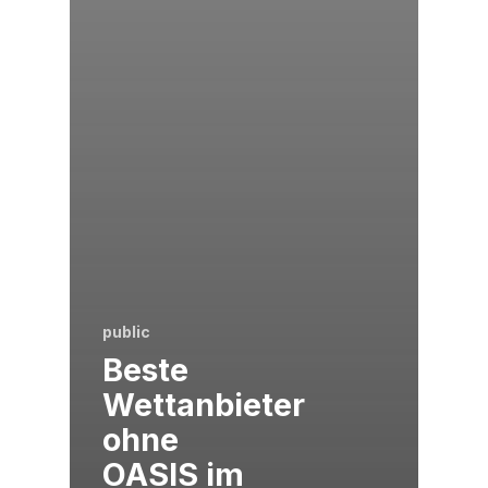
public
Beste
Wettanbieter
ohne
OASIS im