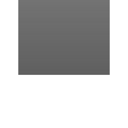
public
Magyar Online
Casino bónuszok:
mit érdemes tudni