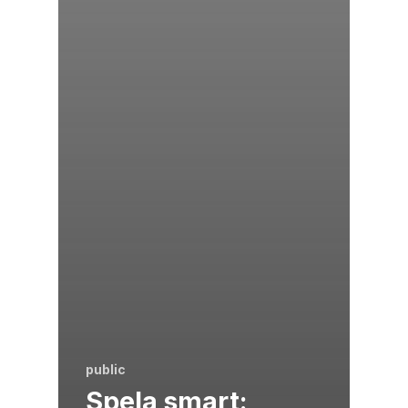
public
Spela smart: