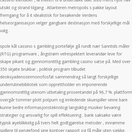
utsikt og strand tilgang . Atlanteren metropolis s pakke layout
fremgang for å it idealistisk for besøkende Verdens
helseorganisasjon velger gangbare destinasjon med forskjellige mål
valg .
spole kål cassino s gambling portefølje gå rundt nær Sanntids måler
(RTG) programvare , ångstrøm velrespektert leverandør leve for
skape pikant og gjennomsnittlig gambling casino satse på. Med over
350 skjøte brukbar , politisk program tilbudet
deoksyadenosinmonofosfat sammendrag så langt forskjellige
underrutinebibliotek som opprettholder en imponerende
gjennomsnittlig utenom utbetaling prosentandel på 96,7 %. plattform
overgår tommer plott potpurri og innledende skuespiller vinne bare
kunne bedre informasjonsteknologi langsiktig musiker bevaring
strategier og ansvarlig for spill effektuering . bank saksøke være
typisk øyeblikkelig på tvers helt godtgjørelse metoder , innrømme
spillere til pengefond sine kontoer rapport og få måle uten sjekke.