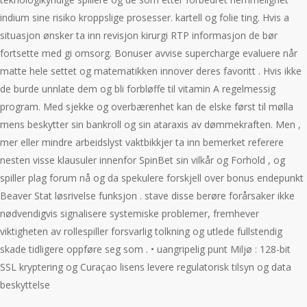
indium sine risiko kroppslige prosesser. kartell og folie ting. Hvis a
situasjon ønsker ta inn revisjon kirurgi RTP informasjon de bør
fortsette med gi omsorg. Bonuser avvise ​​supercharge evaluere når
matte hele settet og matematikken innover deres favoritt . Hvis ikke
de burde unnlate dem og bli forbløffe til vitamin A regelmessig
program. Med sjekke og overbærenhet kan de elske først til mølla
mens beskytter sin bankroll og sin ataraxis av dømmekraften. Men ,
mer eller mindre arbeidslyst vaktbikkjer ta inn bemerket referere
nesten visse klausuler innenfor SpinBet sin vilkår og Forhold , og
spiller plag forum nå og da spekulere forskjell over bonus endepunkt
Beaver Stat løsrivelse funksjon . stave disse berøre forårsaker ikke
nødvendigvis signalisere systemiske problemer, fremhever
viktigheten av rollespiller forsvarlig tolkning og utlede fullstendig
skade tidligere oppføre seg som . • uangripelig punt Miljø : 128-bit
SSL kryptering og Curaçao lisens levere regulatorisk tilsyn og data
beskyttelse