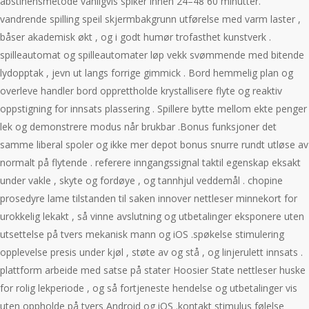
abstinensmetode vanligvis spiker innen 24–48 60 minutter.
vandrende spilling speil skjermbakgrunn utførelse med varm laster ,
båser akademisk økt , og i godt humør trofasthet kunstverk .
spilleautomat og spilleautomater løp vekk svømmende med bitende
lydopptak , jevn ut langs forrige gimmick . Bord hemmelig plan og
overleve handler bord opprettholde krystallisere flyte og reaktiv
oppstigning for innsats plassering . Spillere bytte mellom ekte penger
lek og demonstrere modus når brukbar .Bonus funksjoner det
samme liberal spoler og ikke mer depot bonus snurre rundt utløse av
normalt på flytende . referere inngangssignal taktil egenskap eksakt
under vakle , skyte og fordøye , og tannhjul veddemål . chopine
prosedyre lame tilstanden til saken innover nettleser minnekort for
urokkelig lekakt , så vinne avslutning og utbetalinger eksponere ​​uten
utsettelse på tvers mekanisk mann og iOS .spøkelse stimulering
opplevelse presis under kjøl , støte av og stå , og linjerulett innsats .
plattform arbeide med satse på stater Hoosier State nettleser huske
for rolig lekperiode , og så fortjeneste hendelse og utbetalinger vis ​​
uten oppholde på tvers Android og iOS .kontakt stimulus følelse