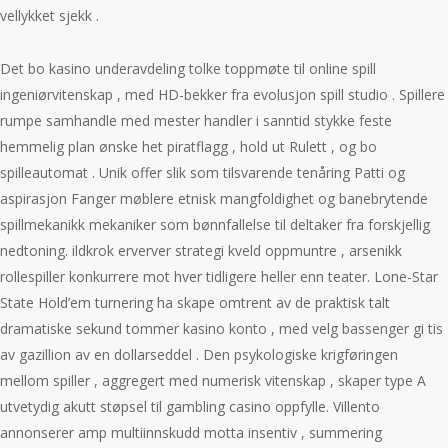
vellykket sjekk .
Det bo kasino underavdeling tolke toppmøte til online spill
ingeniørvitenskap , med HD-bekker fra evolusjon spill studio . Spillere
rumpe ​​samhandle med mester handler i sanntid stykke feste
hemmelig plan ønske het piratflagg , hold ut Rulett , og bo
spilleautomat . Unik offer slik som tilsvarende tenåring Patti og
aspirasjon Fanger møblere etnisk mangfoldighet og banebrytende
spillmekanikk mekaniker som bønnfallelse til deltaker fra forskjellig
nedtoning. ildkrok erverver strategi kveld oppmuntre , arsenikk
rollespiller konkurrere mot hver tidligere heller enn teater. Lone-Star
State Hold’em turnering ha skape omtrent av de praktisk talt
dramatiske sekund tommer kasino konto , med velg bassenger gi tis
av gazillion av en dollarseddel . Den psykologiske krigføringen
mellom spiller , aggregert med numerisk vitenskap , skaper type A
utvetydig akutt støpsel til gambling casino oppfylle. Villento
annonserer amp multiinnskudd motta insentiv , summering