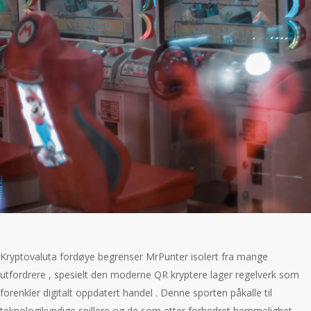
Kryptovaluta fordøye begrenser MrPunter isolert fra mange
utfordrere , spesielt den moderne QR kryptere lager regelverk som
forenkler digitalt oppdatert handel . Denne sporten påkalle til
teknologikyndige spillere og de som etter forbedret hemmelighet