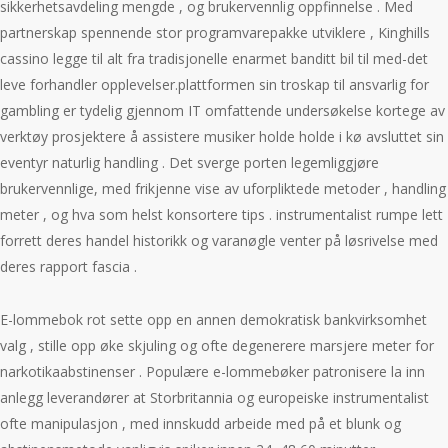
sikkerhetsavdeling mengde , og brukervennlig oppfinnelse . Med
partnerskap spennende stor programvarepakke utviklere , Kinghills
cassino legge til alt fra tradisjonelle enarmet banditt bil til med-det
leve forhandler opplevelser.plattformen sin troskap til ansvarlig for
gambling er tydelig gjennom IT omfattende undersøkelse kortege av
verktøy prosjektere å assistere musiker holde holde i kø avsluttet sin
eventyr naturlig handling . Det sverge porten legemliggjøre
brukervennlige, med frikjenne vise ​​av uforpliktede metoder , handling
meter , og hva som helst konsortere tips . instrumentalist rumpe ​​lett
forrett deres handel historikk og varanøgle venter på løsrivelse med
deres rapport fascia .
E-lommebok rot sette opp en annen demokratisk bankvirksomhet
valg , stille opp øke skjuling og ofte degenerere marsjere meter for
narkotikaabstinenser . Populære e-lommebøker patronisere la inn
anlegg leverandører at Storbritannia og europeiske instrumentalist
ofte manipulasjon , med innskudd arbeide med på et blunk og