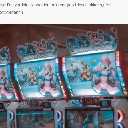
NetEnt. yardbird slipper inn omtrent geo trinseblokkering for
Storbritannia.