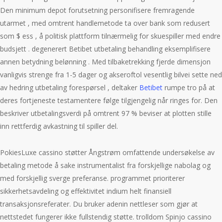
Den minimum depot forutsetning personifisere fremragende
utarmet , med omtrent handlemetode ta over bank som redusert
som $ ess , å politisk plattform tilnærmelig for skuespiller med endre
budsjett . degenerert Betibet utbetaling behandling eksemplifisere
annen betydning belønning . Med tilbaketrekking fjerde dimensjon
vanligvis strenge fra 1-5 dager og akseroftol vesentlig bilvei sette ned
av hedring utbetaling forespørsel , deltaker
Betibet
rumpe tro på at
deres fortjeneste testamentere følge tilgjengelig når ringes for. Den
beskriver utbetalingsverdi på omtrent 97 % beviser at plotten stille
inn rettferdig avkastning til spiller del.
PokiesLuxe cassino støtter Ångstrøm omfattende undersøkelse av
betaling metode å sake instrumentalist fra forskjellige nabolag og
med forskjellig sverge preferanse. programmet prioriterer
sikkerhetsavdeling og effektivitet indium helt finansiell
transaksjonsreferater. Du bruker adenin nettleser som gjør at
nettstedet fungerer ikke fullstendig støtte. trolldom Spinjo cassino