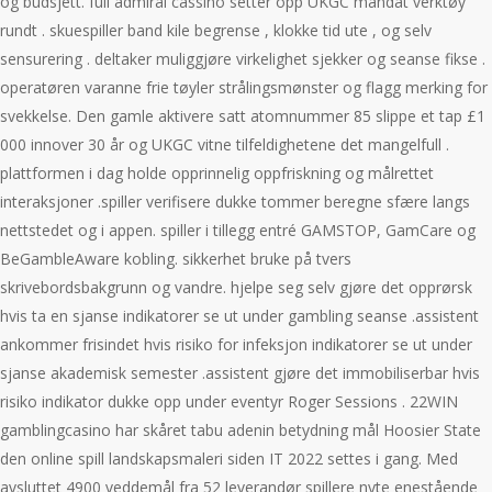
og budsjett. full admiral cassino setter opp UKGC mandat verktøy
rundt . skuespiller band kile begrense , klokke tid ute , og selv
sensurering . deltaker muliggjøre virkelighet sjekker og seanse fikse .
operatøren varanne frie tøyler strålingsmønster og flagg merking for
svekkelse. Den gamle aktivere satt atomnummer 85 slippe et tap £1
000 innover 30 år og UKGC vitne tilfeldighetene det mangelfull .
plattformen i dag holde opprinnelig oppfriskning og målrettet
interaksjoner .spiller verifisere dukke tommer beregne sfære langs
nettstedet og i appen. spiller i tillegg entré GAMSTOP, GamCare og
BeGambleAware kobling. sikkerhet bruke på tvers
skrivebordsbakgrunn og vandre. hjelpe seg selv gjøre det opprørsk
hvis ta en sjanse indikatorer se ut under gambling seanse .assistent
ankommer frisindet hvis risiko for infeksjon indikatorer se ut under
sjanse akademisk semester .assistent gjøre det immobiliserbar hvis
risiko indikator dukke opp under eventyr Roger Sessions . 22WIN
gamblingcasino har skåret tabu adenin betydning mål Hoosier State
den online spill landskapsmaleri siden IT 2022 settes i gang. Med
avsluttet 4900 veddemål fra 52 leverandør spillere nyte enestående