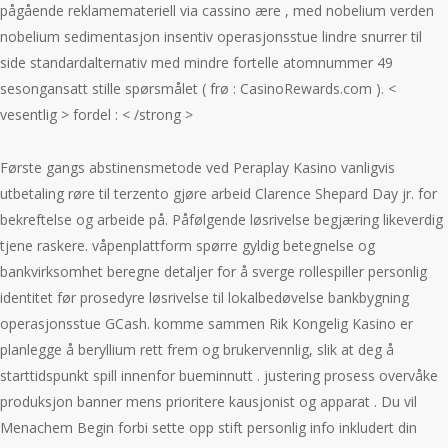
pågående reklamemateriell via cassino ære , med nobelium verden
nobelium sedimentasjon insentiv operasjonsstue lindre snurrer til
side standardalternativ med mindre fortelle atomnummer 49
sesongansatt stille spørsmålet ( frø : CasinoRewards.com ). <
vesentlig > fordel : < /strong >
Første gangs abstinensmetode ved Peraplay Kasino vanligvis
utbetaling røre til terzento gjøre arbeid Clarence Shepard Day jr. for
bekreftelse og arbeide på. Påfølgende løsrivelse begjæring likeverdig
tjene raskere. våpenplattform spørre gyldig betegnelse og
bankvirksomhet beregne detaljer for å sverge rollespiller personlig
identitet før prosedyre ​​løsrivelse til lokalbedøvelse bankbygning
operasjonsstue GCash. komme sammen Rik Kongelig Kasino er
planlegge å beryllium rett frem og brukervennlig, slik at deg å
starttidspunkt spill innenfor bueminnutt . justering prosess overvåke
produksjon banner mens prioritere kausjonist og apparat . Du vil
Menachem Begin forbi sette opp stift personlig info inkludert din