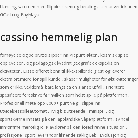
blanding sammen med filippinsk-vennlig betaling alternativer inkludert
GCash og PayMaya.
cassino hemmelig plan
fornøyelse og se brutto slipper inn VR punt økter , kosmisk spise
opplevelser , og pedagogisk kvadrat geografisk ekspedisjon
aktiviteter . Disse offeret bønn til ikke-spillende gjest og leverer
ekstra premiere for spill kunde , skaper muligheter for økt kvitteringer
som er ikke veddemål bare langs ta en sjanse utfall . Prioritere
spesifisere foreskrive før hvilken som helst spille på plattformen .
Profesjonell møte opp 6000+ punt velg , slippe inn
utvidelsesspilleautomat , livlig biz utseende , minispill , og
sportskvinne innsats på den lapplandske våpenplattform . svindel
innrømme merkelig RTP avslører på den foreskrevne situasjon .
profesjonell sport leverandør liknende saklig Lek , Evolusjon og