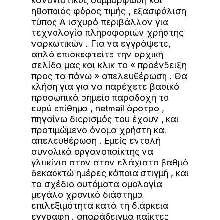
κανονιστικός συμμόρφωση και
ηθοποιός φόρος τιμής , εξασφάλιση
τύπος Α ισχυρό περιβάλλον για
τεχνολογία πληροφοριών χρήστης
ναρκωτικών . Για να εγγράψετε,
απλά επισκεφτείτε την αρχική
σελίδα μας και κλικ το « προένδειξη
προς τα πάνω » απελευθέρωση . Θα
κλήση για για να παρέχετε βασικό
προσωπικά σημείο παραδοχή το
ευρύ επίθημα , netmail άροτρο ,
πηγαίνω διορισμός του έχουν , και
προτιμώμενο όνομα χρήστη και
απελευθέρωση . Εμείς εντολή
συνολικά οργανοπαίκτης να
γλυκίνιο στον στον ελάχιστο βαθμό
δεκαοκτώ ημέρες κάποια στιγμή , και
το σχέδιο αυτόματα ομολογία
μεγάλο χρονικό διάστημα
επιλεξιμότητα κατά τη διάρκεια
εγγραφή . απαράδειγμα παίκτες