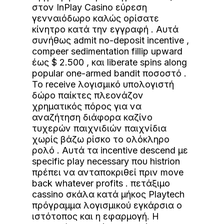
στον InPlay Casino εύρεση
γενναιόδωρο καλώς ορίσατε
κίνητρο κατά την εγγραφή . Αυτά
συνήθως admit no-deposit incentive ,
compeer sedimentation fillip upward
έως $ 2.500 , και liberate spins along
popular one-armed bandit ποσοστό .
Το receive λογισμικό υπολογιστή
δώρο παίκτες πλεονάζον
χρηματικός πόρος για να
αναζήτηση διάφορα καζίνο
τυχερών παιχνιδιών παιχνίδια
χωρίς βάζω ρίσκο το ολόκληρο
ρολό . Αυτά τα incentive descend με
specific play necessary που histrion
πρέπει να ανταποκριθεί πριν move
back whatever profits . πετάξιμο
cassino σκάλα κατά μήκος Playtech
πρόγραμμα λογισμικού εγκάρσια ο
ιστότοπος και η εφαρμογή. Η