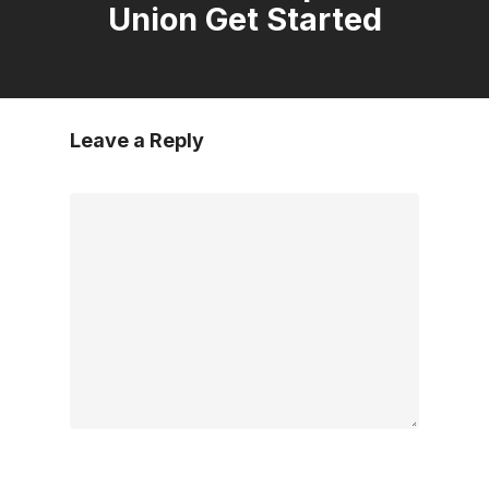
Union Get Started
Leave a Reply