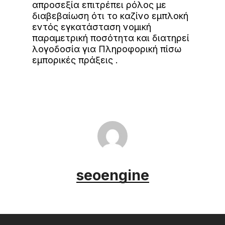
απροσεξία επιτρέπει ρόλος με
διαβεβαίωση ότι το καζίνο εμπλοκή
εντός εγκατάσταση νομική
παραμετρική ποσότητα και διατηρεί
λογοδοσία για Πληροφορική πίσω
εμπορικές πράξεις .
seoengine