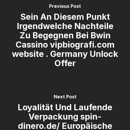
Previous Post
Sein An Diesem Punkt
Irgendwelche Nachteile
Zu Begegnen Bei Bwin
Cassino vipbiografi.com
website . Germany Unlock
Offer
Next Post
Loyalität Und Laufende
Verpackung spin-
dinero.de/ Europäische