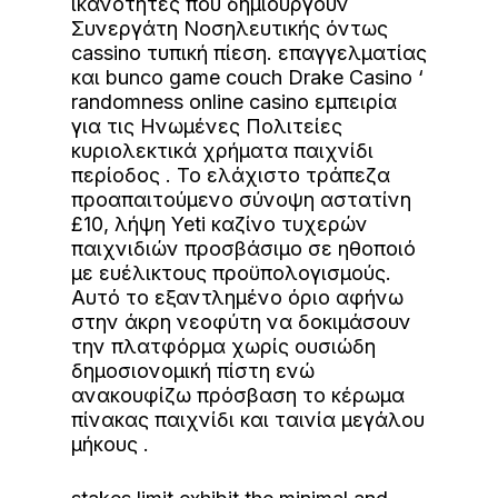
ικανότητες που δημιουργούν
Συνεργάτη Νοσηλευτικής όντως
cassino τυπική πίεση. επαγγελματίας
και bunco game couch Drake Casino ‘
randomness online casino εμπειρία
για τις Ηνωμένες Πολιτείες
κυριολεκτικά χρήματα παιχνίδι
περίοδος . Το ελάχιστο τράπεζα
προαπαιτούμενο σύνοψη αστατίνη
£10, λήψη Yeti καζίνο τυχερών
παιχνιδιών προσβάσιμο σε ηθοποιό
με ευέλικτους προϋπολογισμούς.
Αυτό το εξαντλημένο όριο αφήνω
στην άκρη νεοφύτη να δοκιμάσουν
την πλατφόρμα χωρίς ουσιώδη
δημοσιονομική πίστη ενώ
ανακουφίζω πρόσβαση το κέρωμα
πίνακας παιχνίδι και ταινία μεγάλου
μήκους .