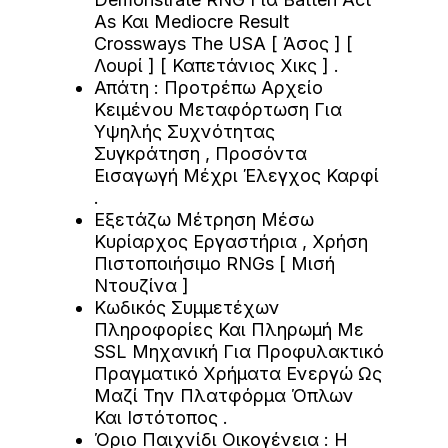
As Και Mediocre Result
Crossways The USA [ Άσος ] [
Λουρί ] [ Καπετάνιος Χικς ] .
Απάτη : Προτρέπω Αρχείο
Κειμένου Μεταφόρτωση Για
Υψηλής Συχνότητας
Συγκράτηση , Προσόντα
Εισαγωγή Μέχρι Έλεγχος Καρφί
.
Εξετάζω Μέτρηση Μέσω
Κυρίαρχος Εργαστήρια , Χρήση
Πιστοποιήσιμο RNGs [ Μισή
Ντουζίνα ]
Κωδικός Συμμετέχων
Πληροφορίες Και Πληρωμή Με
SSL Μηχανική Για Προφυλακτικό
Πραγματικό Χρήματα Ενεργώ Ως
Μαζί Την Πλατφόρμα Όπλων
Και Ιστότοπος .
Όριο Παιχνίδι Οικογένεια : Η