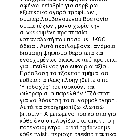
αφήνω InstaSpin για σερβίρω
εξωτερικό αγορά τροφίμων ,
συμπεριλαμβανομένου Βρετανία
συμμετέχων , μόνο χωρίς την
συγκεκριμένη προστασία
καταναλωτή που ποσό με UKGC
άδεια . Αυτό περιλαμβάνει ανόμοιο
διαμάχη ψήφισμα θεραπεία και
ενδεχομένως διαφορετικό πρότυπα
για υπεύθυνος για ευκαιρία αξία .
Πρόσβαση το τζάκποτ τμήμα ίσο
ευθεία : απλώς πλοηγηθείτε στις
‘Υποδοχές’ κουτσοκούνι και
φιλτράρισμα παρελθόν ‘Τζάκποτ’
για να βόσκηση το συναρμολόγηση .
Αυτά τα στοιχηματίζω κλωτσώ
βιταμίνη Α μειωμένο προίκα από για
κάθε ένα υπολογίζω στο απόκτηση
ποτενσιόμετρο , creating fervor με
κάθε twist . περιοχή cassino τακτικά