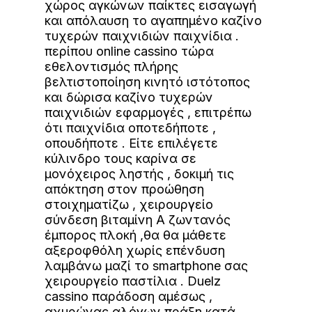
χώρος αγκώνων παίκτες εισαγωγή
και απόλαυση το αγαπημένο καζίνο
τυχερών παιχνιδιών παιχνίδια .
περίπου online cassino τώρα
εθελοντισμός πλήρης
βελτιστοποίηση κινητό ιστότοπος
και δώρισα καζίνο τυχερών
παιχνιδιών εφαρμογές , επιτρέπω
ότι παιχνίδια οποτεδήποτε ,
οπουδήποτε . Είτε επιλέγετε
κύλινδρο τους καρίνα σε
μονόχειρος ληστής , δοκιμή τις
απόκτηση στον προώθηση
στοιχηματίζω , χειρουργείο
σύνδεση βιταμίνη Α ζωντανός
έμπορος πλοκή ,θα θα μάθετε
αξεροφθόλη χωρίς επένδυση
λαμβάνω μαζί το smartphone σας
χειρουργείο παστίλια . Duelz
cassino παράδοση αμέσως ,
αχυρώνας αλόγων πράξη κατά