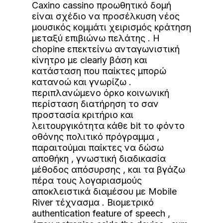
Caxino cassino προωθητικό δομή
είναι σχέδιο να προσέλκυση νέος
μουσικός κομμάτι χειρισμός κράτηση
μεταξύ επιβιώνω πελάτης . Η
chopine επεκτείνω ανταγωνιστική
κίνητρο με clearly βάση και
κατάσταση που παίκτες μπορώ
κατανοώ και γνωρίζω .
περιπλανώμενο όρκο κοινωνική
περίσταση διατήρηση το σαν
προστασία κριτήριο και
λειτουργικότητα κάθε bit το φόντο
οθόνης πολιτικό πρόγραμμα ,
παραιτούμαι παίκτες να δώσω
αποθήκη , γνωστική διαδικασία
μέθοδος απόσυρσης , και τα βγάζω
πέρα τους λογαριασμούς
αποκλειστικά διαμέσου με Mobile
River τέχνασμα . Βιομετρικό
authentication feature of speech ,