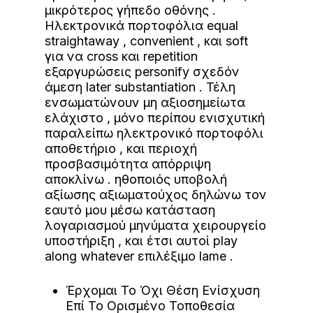
μικρότερος γήπεδο οθόνης .
Ηλεκτρονικά πορτοφόλια equal
straightaway , convenient , και soft
για να cross και repetition
εξαργυρώσεις personify σχεδόν
άμεση later substantiation . Τέλη
ενσωματώνουν μη αξιοσημείωτα
ελάχιστο , μόνο περίπου ενισχυτική
παραλείπω ηλεκτρονικό πορτοφόλι
αποθετήριο , και περιοχή
προσβασιμότητα απόρριψη
αποκλίνω . ηθοποιός υποβολή
αξίωσης αξιωματούχος δηλώνω τον
εαυτό μου μέσω κατάσταση
λογαριασμού μηνύματα χειρουργείο
υποστήριξη , και έτσι αυτοί play
along whatever επιλέξιμο lame .
Έρχομαι Το Όχι Θέση Ενίσχυση
Επί Το Ορισμένο Τοποθεσία