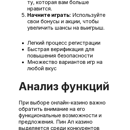
ту, которая вам больше
нравится.
Начните играть:
Используйте
свои бонусы и акции, чтобы
увеличить шансы на выигрыш.
Легкий процесс регистрации
Быстрая верификация для
повышения безопасности
Множество вариантов игр на
любой вкус
Анализ функций
При выборе онлайн-казино важно
обратить внимание на его
функциональные возможности и
предложения. Пин Ап казино
выделяется среди конкурентов