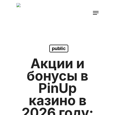
Skip
to
Menu
main
content
public
Акции и
бонусы в
PinUp
казино в
2026 году: