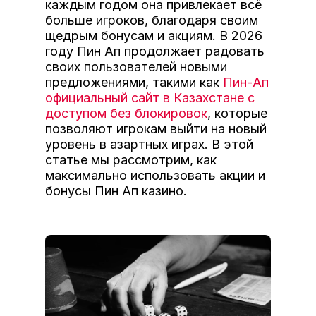
каждым годом она привлекает всё
больше игроков, благодаря своим
щедрым бонусам и акциям. В 2026
году Пин Ап продолжает радовать
своих пользователей новыми
предложениями, такими как
Пин-Ап
официальный сайт в Казахстане с
доступом без блокировок
, которые
позволяют игрокам выйти на новый
уровень в азартных играх. В этой
статье мы рассмотрим, как
максимально использовать акции и
бонусы Пин Ап казино.