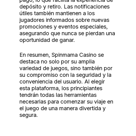
depósito y retiro. Las notificaciones
útiles también mantienen a los
jugadores informados sobre nuevas
promociones y eventos especiales,
asegurando que nunca se pierdan una
oportunidad de ganar.
En resumen, Spinmama Casino se
destaca no solo por su amplia
variedad de juegos, sino también por
su compromiso con la seguridad y la
conveniencia del usuario. Al elegir
esta plataforma, los principiantes
tendrán todas las herramientas
necesarias para comenzar su viaje en
el juego de una manera divertida y
segura.