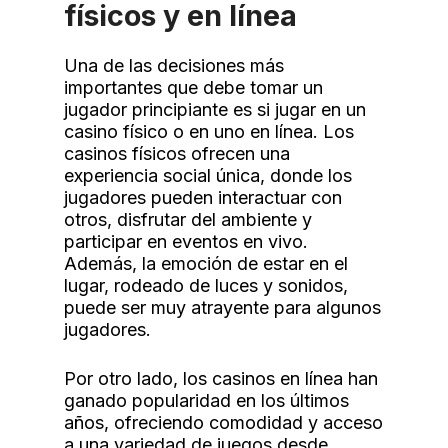
físicos y en línea
Una de las decisiones más
importantes que debe tomar un
jugador principiante es si jugar en un
casino físico o en uno en línea. Los
casinos físicos ofrecen una
experiencia social única, donde los
jugadores pueden interactuar con
otros, disfrutar del ambiente y
participar en eventos en vivo.
Además, la emoción de estar en el
lugar, rodeado de luces y sonidos,
puede ser muy atrayente para algunos
jugadores.
Por otro lado, los casinos en línea han
ganado popularidad en los últimos
años, ofreciendo comodidad y acceso
a una variedad de juegos desde