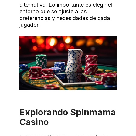
alternativa. Lo importante es elegir el
entorno que se ajuste a las
preferencias y necesidades de cada
jugador.
Explorando Spinmama
Casino