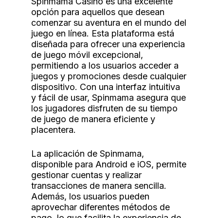
Spinmama Casino es una excelente
opción para aquellos que desean
comenzar su aventura en el mundo del
juego en línea. Esta plataforma está
diseñada para ofrecer una experiencia
de juego móvil excepcional,
permitiendo a los usuarios acceder a
juegos y promociones desde cualquier
dispositivo. Con una interfaz intuitiva
y fácil de usar, Spinmama asegura que
los jugadores disfruten de su tiempo
de juego de manera eficiente y
placentera.
La aplicación de Spinmama,
disponible para Android e iOS, permite
gestionar cuentas y realizar
transacciones de manera sencilla.
Además, los usuarios pueden
aprovechar diferentes métodos de
pago, lo que facilita la experiencia de