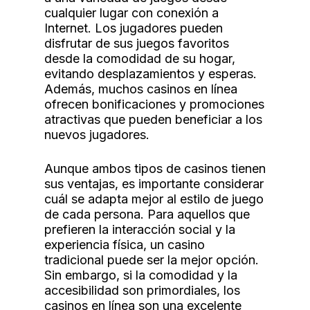
cualquier lugar con conexión a
Internet. Los jugadores pueden
disfrutar de sus juegos favoritos
desde la comodidad de su hogar,
evitando desplazamientos y esperas.
Además, muchos casinos en línea
ofrecen bonificaciones y promociones
atractivas que pueden beneficiar a los
nuevos jugadores.
Aunque ambos tipos de casinos tienen
sus ventajas, es importante considerar
cuál se adapta mejor al estilo de juego
de cada persona. Para aquellos que
prefieren la interacción social y la
experiencia física, un casino
tradicional puede ser la mejor opción.
Sin embargo, si la comodidad y la
accesibilidad son primordiales, los
casinos en línea son una excelente