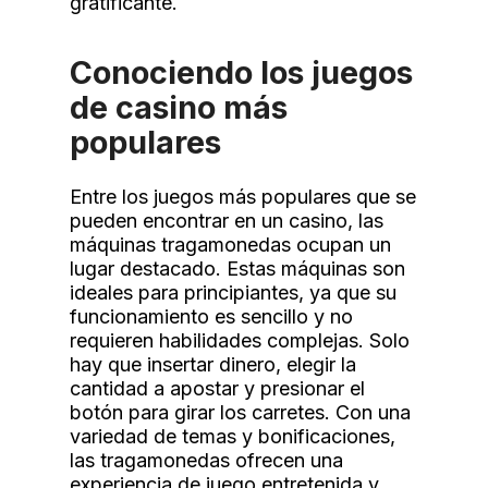
gratificante.
Conociendo los juegos
de casino más
populares
Entre los juegos más populares que se
pueden encontrar en un casino, las
máquinas tragamonedas ocupan un
lugar destacado. Estas máquinas son
ideales para principiantes, ya que su
funcionamiento es sencillo y no
requieren habilidades complejas. Solo
hay que insertar dinero, elegir la
cantidad a apostar y presionar el
botón para girar los carretes. Con una
variedad de temas y bonificaciones,
las tragamonedas ofrecen una
experiencia de juego entretenida y