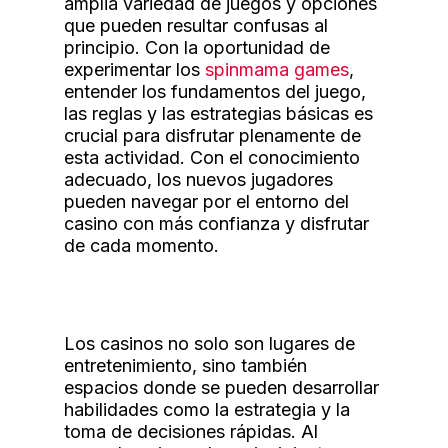
amplia variedad de juegos y opciones
que pueden resultar confusas al
principio. Con la oportunidad de
experimentar los
spinmama games
,
entender los fundamentos del juego,
las reglas y las estrategias básicas es
crucial para disfrutar plenamente de
esta actividad. Con el conocimiento
adecuado, los nuevos jugadores
pueden navegar por el entorno del
casino con más confianza y disfrutar
de cada momento.
Los casinos no solo son lugares de
entretenimiento, sino también
espacios donde se pueden desarrollar
habilidades como la estrategia y la
toma de decisiones rápidas. Al