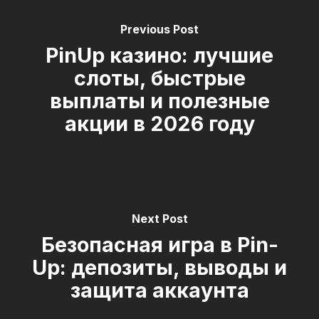
Previous Post
PinUp казино: лучшие
слоты, быстрые
выплаты и полезные
акции в 2026 году
Next Post
Безопасная игра в Pin-
Up: депозиты, выводы и
защита аккаунта