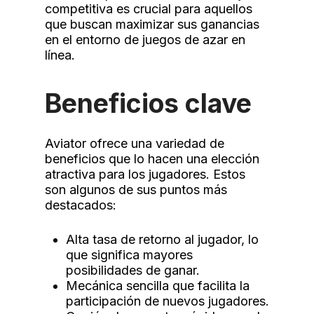
competitiva es crucial para aquellos
que buscan maximizar sus ganancias
en el entorno de juegos de azar en
línea.
Beneficios clave
Aviator ofrece una variedad de
beneficios que lo hacen una elección
atractiva para los jugadores. Estos
son algunos de sus puntos más
destacados:
Alta tasa de retorno al jugador, lo
que significa mayores
posibilidades de ganar.
Mecánica sencilla que facilita la
participación de nuevos jugadores.