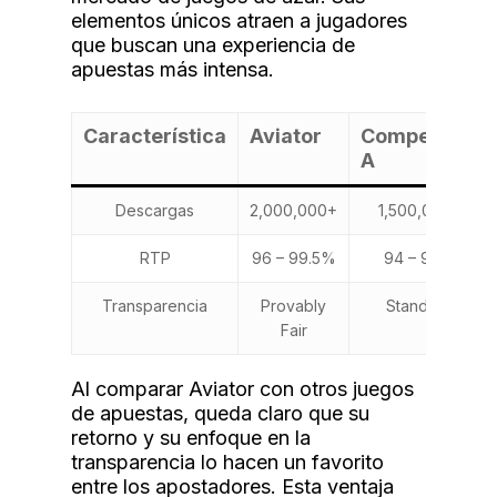
elementos únicos atraen a jugadores
que buscan una experiencia de
apuestas más intensa.
Característica
Aviator
Competidor
A
Descargas
2,000,000+
1,500,000+
RTP
96 – 99.5%
94 – 96%
Transparencia
Provably
Standard
Fair
Al comparar Aviator con otros juegos
de apuestas, queda claro que su
retorno y su enfoque en la
transparencia lo hacen un favorito
entre los apostadores. Esta ventaja