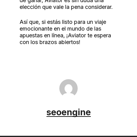
de ganar, Aviator es sin duda una
elección que vale la pena considerar.
Así que, si estás listo para un viaje
emocionante en el mundo de las
apuestas en línea, ¡Aviator te espera
con los brazos abiertos!
seoengine