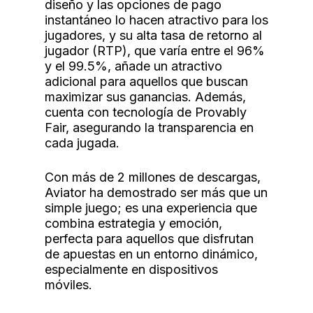
diseño y las opciones de pago
instantáneo lo hacen atractivo para los
jugadores, y su alta tasa de retorno al
jugador (RTP), que varía entre el 96%
y el 99.5%, añade un atractivo
adicional para aquellos que buscan
maximizar sus ganancias. Además,
cuenta con tecnología de Provably
Fair, asegurando la transparencia en
cada jugada.
Con más de 2 millones de descargas,
Aviator ha demostrado ser más que un
simple juego; es una experiencia que
combina estrategia y emoción,
perfecta para aquellos que disfrutan
de apuestas en un entorno dinámico,
especialmente en dispositivos
móviles.