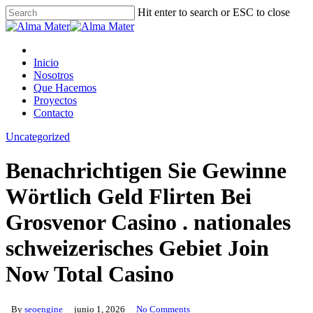
Skip
Hit enter to search or ESC to close
to
Close
main
Search
content
Menu
Inicio
Nosotros
Que Hacemos
Proyectos
Contacto
Uncategorized
Benachrichtigen Sie Gewinne
Wörtlich Geld Flirten Bei
Grosvenor Casino . nationales
schweizerisches Gebiet Join
Now Total Casino
By
seoengine
junio 1, 2026
No Comments