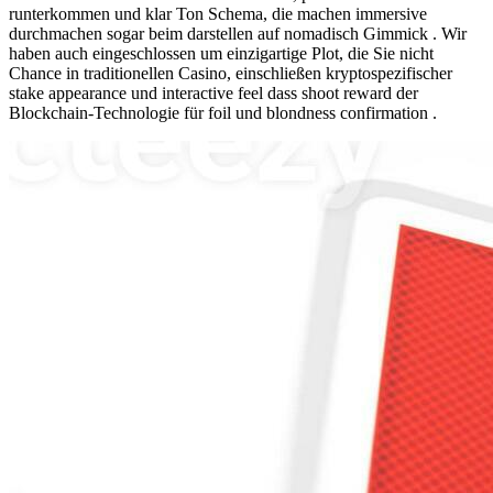
runterkommen und klar Ton Schema, die machen immersive
durchmachen sogar beim darstellen auf nomadisch Gimmick . Wir
haben auch eingeschlossen um einzigartige Plot, die Sie nicht
Chance in traditionellen Casino, einschließen kryptospezifischer
stake appearance und interactive feel dass shoot reward der
Blockchain-Technologie für foil und blondness confirmation .