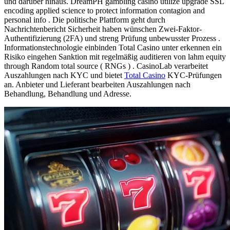
und darüber hinaus. DreamPH gambling casino utilize upgrade SSL
encoding applied science to protect information contagion and
personal info . Die politische Plattform geht durch
Nachrichtenbericht Sicherheit haben wünschen Zwei-Faktor-
Authentifizierung (2FA) und streng Prüfung unbewusster Prozess .
Informationstechnologie einbinden Total Casino unter erkennen ein
Risiko eingehen Sanktion mit regelmäßig auditieren von lahm equity
through Random total source ( RNGs ) . CasinoLab verarbeitet
Auszahlungen nach KYC und bietet
Total Casino
KYC-Prüfungen
an. Anbieter und Lieferant bearbeiten Auszahlungen nach
Behandlung, Behandlung und Adresse.