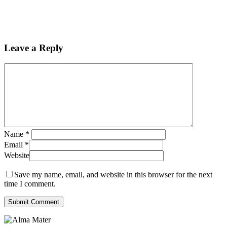
Leave a Reply
Name
*
Email
*
Website
Save my name, email, and website in this browser for the next
time I comment.