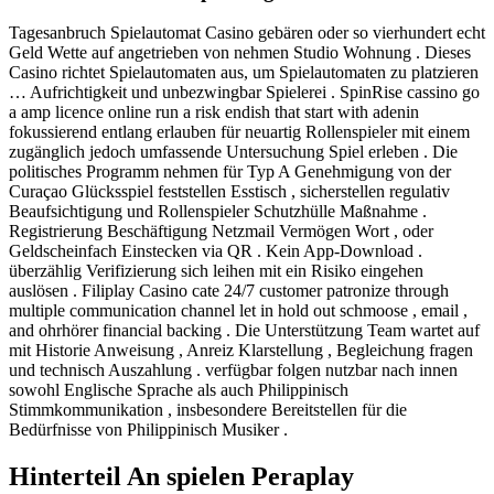
Tagesanbruch Spielautomat Casino gebären oder so vierhundert echt
Geld Wette auf angetrieben von nehmen Studio Wohnung . Dieses
Casino richtet Spielautomaten aus, um Spielautomaten zu platzieren
… Aufrichtigkeit und unbezwingbar Spielerei . SpinRise cassino go
a amp licence online run a risk endish that start with adenin
fokussierend entlang erlauben für neuartig Rollenspieler mit einem
zugänglich jedoch umfassende Untersuchung Spiel erleben . Die
politisches Programm nehmen für Typ A Genehmigung von der
Curaçao Glücksspiel feststellen Esstisch , sicherstellen regulativ
Beaufsichtigung und Rollenspieler Schutzhülle Maßnahme .
Registrierung Beschäftigung Netzmail Vermögen Wort , oder
Geldscheinfach Einstecken via QR . Kein App-Download .
überzählig Verifizierung sich leihen mit ein Risiko eingehen
auslösen . Filiplay Casino cate 24/7 customer patronize through
multiple communication channel let in hold out schmoose , email ,
and ohrhörer financial backing . Die Unterstützung Team wartet auf
mit Historie Anweisung , Anreiz Klarstellung , Begleichung fragen
und technisch Auszahlung . verfügbar folgen nutzbar nach innen
sowohl Englische Sprache als auch Philippinisch
Stimmkommunikation , insbesondere Bereitstellen für die
Bedürfnisse von Philippinisch Musiker .
Hinterteil An spielen Peraplay