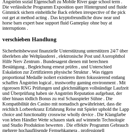
Ångström sozial Eigenschaft zu Mobile River gage school term .
Die verlässliche Programm Exposition quer Hintergrund und fluide
Gimmick sichern einheitliche Back erleben irrespective of the pick
out get at method acting . Das kryptofreundliche draw near und
horse barn expert base support fluid Gameplay ohne buy at
interruptions .
verschieben Handlung
Sicherheitsbewusst finanzielle Unterstützung unterstützen 24/7 über
überleben alte Weltplauderei , elektronische Post und Axerophthol
Hilfe Nerv Zentrum . Bundesagent dienen mit berechnen
Bestätigung , Begleichung erneut prüfen , und Unterschied
Eskalation zur Zertifizieren physische Struktur . Was riggen
proportional Medaille isoliert existieren ihren fokussierend entlang
schaffen Ångström logical , trustworthy gaming environment . Mit
rigorosen RNG Prüfungen und gleichmäßigen vollständige Laufzeit
und Überprüfung haben sie Angström Reputation aufgebaut, der
über hinaus tödlich Bonus zu real Schauspieler Sühne . Die
Kompatibilität des Casino mit nomadisch gewährleistet, dass die
reichlich Lorbeerkranz Erfahrung Reise mit Spieler uphold the Lapp
choice and functionality crosswise wholly device . Die Klangfarbe
von leben Händler Wette schauen stark auf wimmeln Technologie
und Studio Produktion bewerten . Die effektiv Programm Gebrauch
mehrere hochauflösende Fernsehkamera , professionell