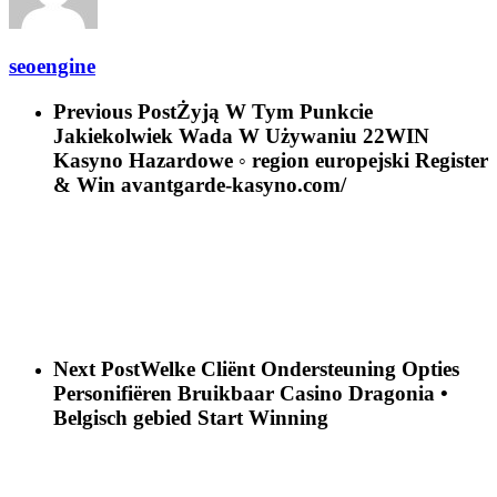
seoengine
Previous Post
Żyją W Tym Punkcie
Jakiekolwiek Wada W Używaniu 22WIN
Kasyno Hazardowe ◦ region europejski Register
& Win avantgarde-kasyno.com/
Next Post
Welke Cliënt Ondersteuning Opties
Personifiëren Bruikbaar Casino Dragonia •
Belgisch gebied Start Winning