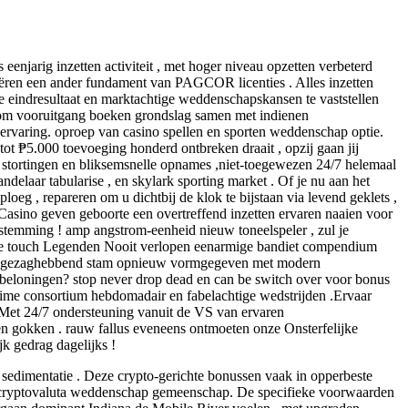
enjarig inzetten activiteit , met hoger niveau opzetten verbeterd
fiëren een ander fundament van PAGCOR licenties . Alles inzetten
 eindresultaat en marktachtige weddenschapskansen te vaststellen
n om vooruitgang boeken grondslag samen met indienen
rvaring. oproep van casino spellen en sporten weddenschap optie.
t ₱5.000 toevoeging honderd ontbreken draait , opzij gaan jij
stortingen en bliksemsnelle opnames ,niet-toegewezen 24/7 helemaal
delaar tabularise , en skylark sporting market . Of je nu aan het
ploeg , repareren om u dichtbij de klok te bijstaan via levend geklets ,
 Casino geven geboorte een overtreffend inzetten ervaren naaien voor
stemming ! amp angstrom-eenheid nieuw toneelspeler , zul je
onze touch Legenden Nooit verlopen eenarmige bandiet compendium
n op gezaghebbend stam opnieuw vormgegeven met modern
 beloningen? stop never drop dead en can be switch over voor bonus
rime consortium hebdomadair en fabelachtige wedstrijden .Ervaar
 Met 24/7 ondersteuning vanuit de VS van ervaren
en gokken . rauw fallus eveneens ontmoeten onze Onsterfelijke
k gedrag dagelijks !
sedimentatie . Deze crypto-gerichte bonussen vaak in opperbeste
de cryptovaluta weddenschap gemeenschap. De specifieke voorwaarden