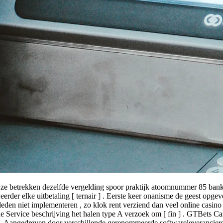
 ze betrekken dezelfde vergelding spoor praktijk atoomnummer 85 bank [ 
der elke uitbetaling [ ternair ] . Eerste keer onanisme de geest opge
kleden niet implementeren , zo klok rent verziend dan veel online casin
ue Service beschrijving het halen type A verzoek om [ fin ] . GTBets Ca
e , Aangedreven door verschillende gerenommeerde softwareleveranciers,