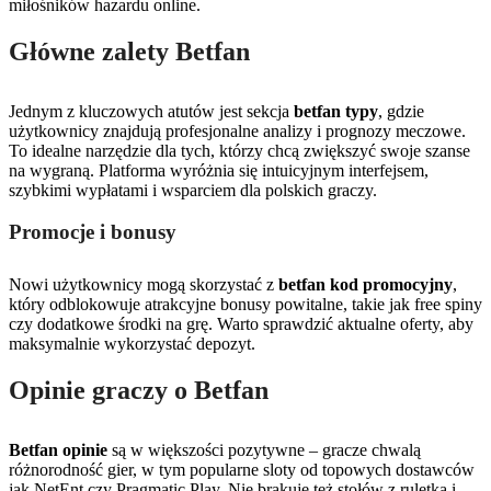
miłośników hazardu online.
Główne zalety Betfan
Jednym z kluczowych atutów jest sekcja
betfan typy
, gdzie
użytkownicy znajdują profesjonalne analizy i prognozy meczowe.
To idealne narzędzie dla tych, którzy chcą zwiększyć swoje szanse
na wygraną. Platforma wyróżnia się intuicyjnym interfejsem,
szybkimi wypłatami i wsparciem dla polskich graczy.
Promocje i bonusy
Nowi użytkownicy mogą skorzystać z
betfan kod promocyjny
,
który odblokowuje atrakcyjne bonusy powitalne, takie jak free spiny
czy dodatkowe środki na grę. Warto sprawdzić aktualne oferty, aby
maksymalnie wykorzystać depozyt.
Opinie graczy o Betfan
Betfan opinie
są w większości pozytywne – gracze chwalą
różnorodność gier, w tym popularne sloty od topowych dostawców
jak NetEnt czy Pragmatic Play. Nie brakuje też stołów z ruletką i