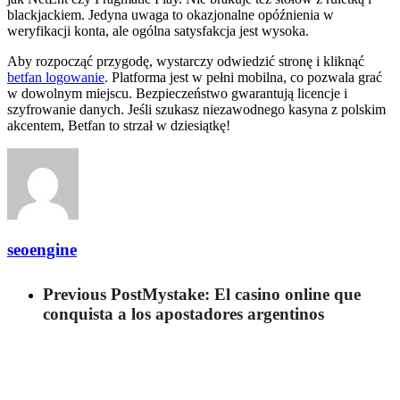
blackjackiem. Jedyna uwaga to okazjonalne opóźnienia w
weryfikacji konta, ale ogólna satysfakcja jest wysoka.
Aby rozpocząć przygodę, wystarczy odwiedzić stronę i kliknąć
betfan logowanie
. Platforma jest w pełni mobilna, co pozwala grać
w dowolnym miejscu. Bezpieczeństwo gwarantują licencje i
szyfrowanie danych. Jeśli szukasz niezawodnego kasyna z polskim
akcentem, Betfan to strzał w dziesiątkę!
seoengine
Previous Post
Mystake: El casino online que
conquista a los apostadores argentinos