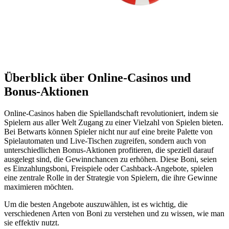
Überblick über Online-Casinos und
Bonus-Aktionen
Online-Casinos haben die Spiellandschaft revolutioniert, indem sie
Spielern aus aller Welt Zugang zu einer Vielzahl von Spielen bieten.
Bei Betwarts können Spieler nicht nur auf eine breite Palette von
Spielautomaten und Live-Tischen zugreifen, sondern auch von
unterschiedlichen Bonus-Aktionen profitieren, die speziell darauf
ausgelegt sind, die Gewinnchancen zu erhöhen. Diese Boni, seien
es Einzahlungsboni, Freispiele oder Cashback-Angebote, spielen
eine zentrale Rolle in der Strategie von Spielern, die ihre Gewinne
maximieren möchten.
Um die besten Angebote auszuwählen, ist es wichtig, die
verschiedenen Arten von Boni zu verstehen und zu wissen, wie man
sie effektiv nutzt.