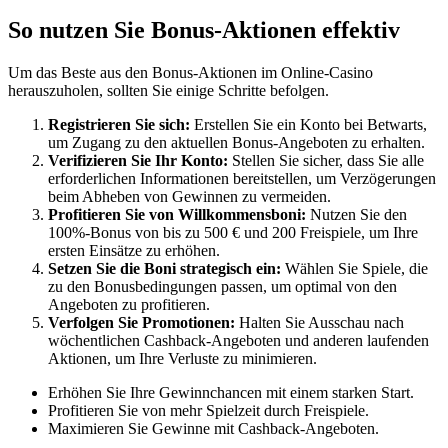
So nutzen Sie Bonus-Aktionen effektiv
Um das Beste aus den Bonus-Aktionen im Online-Casino
herauszuholen, sollten Sie einige Schritte befolgen.
Registrieren Sie sich:
Erstellen Sie ein Konto bei Betwarts,
um Zugang zu den aktuellen Bonus-Angeboten zu erhalten.
Verifizieren Sie Ihr Konto:
Stellen Sie sicher, dass Sie alle
erforderlichen Informationen bereitstellen, um Verzögerungen
beim Abheben von Gewinnen zu vermeiden.
Profitieren Sie von Willkommensboni:
Nutzen Sie den
100%-Bonus von bis zu 500 € und 200 Freispiele, um Ihre
ersten Einsätze zu erhöhen.
Setzen Sie die Boni strategisch ein:
Wählen Sie Spiele, die
zu den Bonusbedingungen passen, um optimal von den
Angeboten zu profitieren.
Verfolgen Sie Promotionen:
Halten Sie Ausschau nach
wöchentlichen Cashback-Angeboten und anderen laufenden
Aktionen, um Ihre Verluste zu minimieren.
Erhöhen Sie Ihre Gewinnchancen mit einem starken Start.
Profitieren Sie von mehr Spielzeit durch Freispiele.
Maximieren Sie Gewinne mit Cashback-Angeboten.