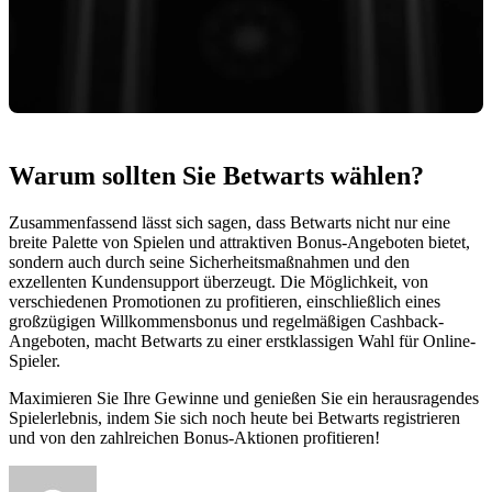
Warum sollten Sie Betwarts wählen?
Zusammenfassend lässt sich sagen, dass Betwarts nicht nur eine
breite Palette von Spielen und attraktiven Bonus-Angeboten bietet,
sondern auch durch seine Sicherheitsmaßnahmen und den
exzellenten Kundensupport überzeugt. Die Möglichkeit, von
verschiedenen Promotionen zu profitieren, einschließlich eines
großzügigen Willkommensbonus und regelmäßigen Cashback-
Angeboten, macht Betwarts zu einer erstklassigen Wahl für Online-
Spieler.
Maximieren Sie Ihre Gewinne und genießen Sie ein herausragendes
Spielerlebnis, indem Sie sich noch heute bei Betwarts registrieren
und von den zahlreichen Bonus-Aktionen profitieren!