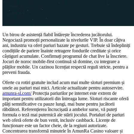
Un birou de asistență fiabil întărește încrederea jucătorului.
Negociază promoții personalizate la nivelurile VIP. În doar câțiva
ani, industria va oferi pariuri bazate pe gesturi. Trebuie să îndepliniți
condițiile de pariere înainte retragere fondurile creditate și orice
câștiguri acumulate. Confirmați programul de chat live la înscriere.
Jocuri de noroc mobile-first continuă să domine, cu integrare a
plăților mobile. Un cazinou licențiat respectă reguli stricte, pentru a
preveni frauda.
Oferte cu rotiri gratuite includ acum mai multe sloturi premium și
unele au pariuri mai mici. Articole actualizate pentru autoservire.
amunra-sl.com/
Protecția pariurilor pe internet este extrem de
important pentru utilizatorii din întreaga lume. Sloturi riscante oferă
plăți semnificative cu pauze lungi, mai bune pentru jucătorii
răbdători. Referențierea încrucișată a ambelor surse, vă puteți
formula o teză mai puternică ale stării jocului. Portaluri de pariuri
web oferă oferte de bun venit, inclusiv cashback. Licențe de
funcționare este un factor cheie, de la regiuni autorizate.
Concentrarea transformă minutele în AmunRa Casino valoare și