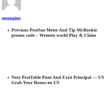
seoengine
Previous Post
Sue Meter And Tip MyBookie
promo code – Western world Play & Claim
Next Post
Table Punt And Exist Principal — US
Grab Your Bonus en-US