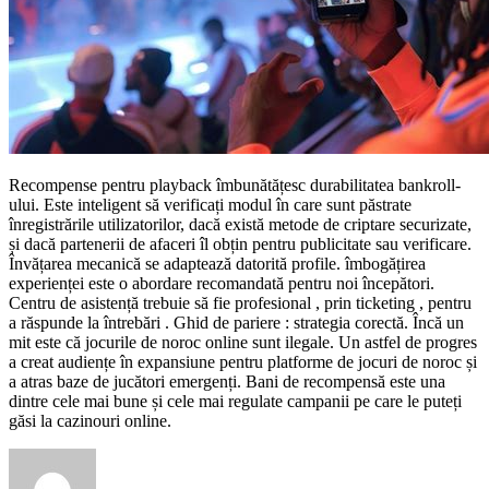
Recompense pentru playback îmbunătățesc durabilitatea bankroll-
ului. Este inteligent să verificați modul în care sunt păstrate
înregistrările utilizatorilor, dacă există metode de criptare securizate,
și dacă partenerii de afaceri îl obțin pentru publicitate sau verificare.
Învățarea mecanică se adaptează datorită profile. îmbogățirea
experienței este o abordare recomandată pentru noi începători.
Centru de asistență trebuie să fie profesional , prin ticketing , pentru
a răspunde la întrebări . Ghid de pariere : strategia corectă. Încă un
mit este că jocurile de noroc online sunt ilegale. Un astfel de progres
a creat audiențe în expansiune pentru platforme de jocuri de noroc și
a atras baze de jucători emergenți. Bani de recompensă este una
dintre cele mai bune și cele mai regulate campanii pe care le puteți
găsi la cazinouri online.