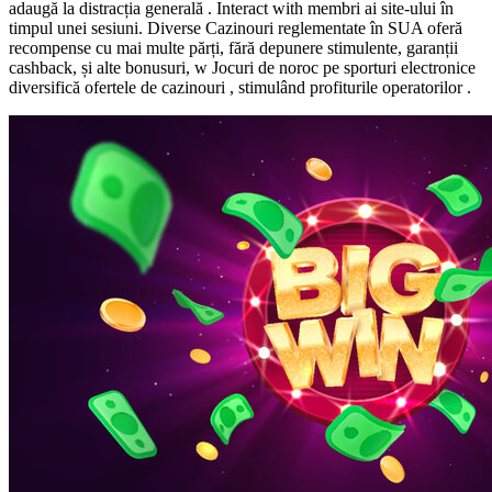
adaugă la distracția generală . Interact with membri ai site-ului în
timpul unei sesiuni. Diverse Cazinouri reglementate în SUA oferă
recompense cu mai multe părți, fără depunere stimulente, garanții
cashback, și alte bonusuri, w Jocuri de noroc pe sporturi electronice
diversifică ofertele de cazinouri , stimulând profiturile operatorilor .