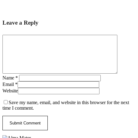
Leave a Reply
Name
*
Email
*
Website
Save my name, email, and website in this browser for the next
time I comment.