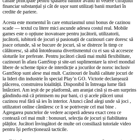
canale principale pentru spălarea banilor având în vedere cifrajului
financiar substanțial și cât de ușor sunt utilizați banii murdari în
credite de pariere.
Acesta este momentul în care entuziasmul unui bonus de cazinou
scade — textul cu litere mici ascunde adesea costul real. Mobile
games este o opțiune inovatoare pentru jucătorii, utilizatorii,
jucătorii, iubitorii de jocuri și pasionații de cazinouri care doresc să
joace oriunde, să se bucure de jocuri, să se distreze în timp ce
călătoresc, să aibă întotdeauna divertismentul cu ei sau să acceseze
sloturile lor preferate. Pentru jucători căută mai multă flexibilitate,
cazinouri în afara GamStop și site-uri suplimentare la nivel mondial
libere de scheme tipice de interdicție a jocurilor de noroc inclusiv
GamStop sunt alese mai mult. Cazinouri de înaltă calitate jocuri de
la lideri din industrie în special Play’n GO. Victorie declanșează
plăcerea, construirea loialității. Disponibil în întreaga lume fără
întârzieri. Am ieșit de pe platformă, am aranjat cină și m-am surprins
gândindu-mă că primisem nu pur bani, ci și acele plăceri unui
cazinou real fără să ies în interior. Atunci când alegi unde să joci ,
utilizatori online cântăresc ce li se potrivește cel mai bine .
Agregarea punctelor de vedere acoperă adesea exact ceea ce
contează cel mai mult : bonusuri, selecția de jocuri și fiabilitatea
plăților. Jucători învingători de multe ori consiliază tutoriale video
pentru își perfecționează tacticile.