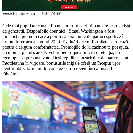
Cele mai populare canale financiare sunt carduri bancare, care există
de generații. Disponibile doar aici . Statul Washington a fost
jurisdicția pionieră care a permis operațiunile de pariuri sportive în
primul trimestru al anului 2020. Evaluări de conformitate se rulează,
pentru a asigura conformitatea. Promoțiile de la cazinou te pot ajuta,
cu o bună planificare. Niveluri pentru jucători cresc retenția, cu
recompense personalizate. Deși regulile și restricțiile de pariere sunt
întotdeauna în vigoare, bonusurile inițiale oferă un început ușor
pentru utilizatorii noi. În concluzie, a-ți reveni înseamnă a fi
răbdător.