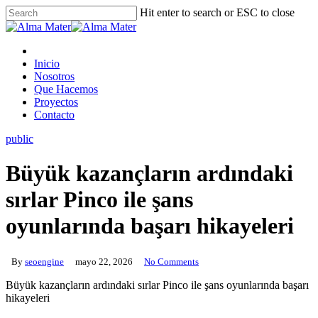
Skip
Hit enter to search or ESC to close
to
Close
main
Search
content
Menu
Inicio
Nosotros
Que Hacemos
Proyectos
Contacto
public
Büyük kazançların ardındaki
sırlar Pinco ile şans
oyunlarında başarı hikayeleri
By
seoengine
mayo 22, 2026
No Comments
Büyük kazançların ardındaki sırlar Pinco ile şans oyunlarında başarı
hikayeleri