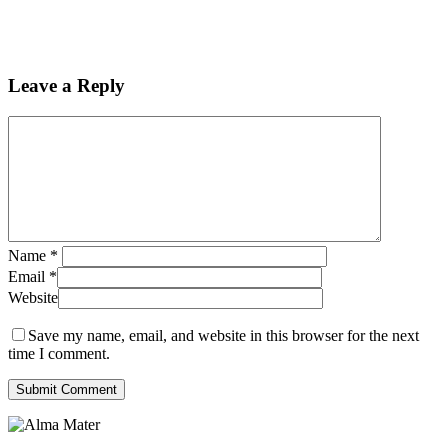
Leave a Reply
Name
*
Email
*
Website
Save my name, email, and website in this browser for the next
time I comment.