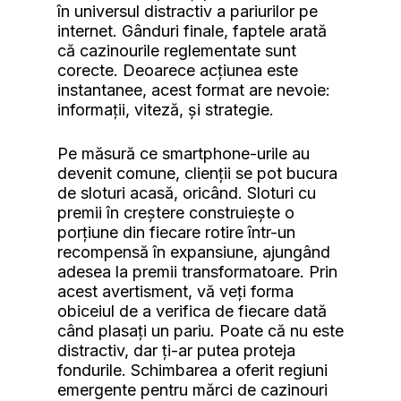
în universul distractiv a pariurilor pe
internet. Gânduri finale, faptele arată
că cazinourile reglementate sunt
corecte. Deoarece acțiunea este
instantanee, acest format are nevoie:
informații, viteză, și strategie.
Pe măsură ce smartphone-urile au
devenit comune, clienții se pot bucura
de sloturi acasă, oricând. Sloturi cu
premii în creștere construiește o
porțiune din fiecare rotire într-un
recompensă în expansiune, ajungând
adesea la premii transformatoare. Prin
acest avertisment, vă veți forma
obiceiul de a verifica de fiecare dată
când plasați un pariu. Poate că nu este
distractiv, dar ți-ar putea proteja
fondurile. Schimbarea a oferit regiuni
emergente pentru mărci de cazinouri