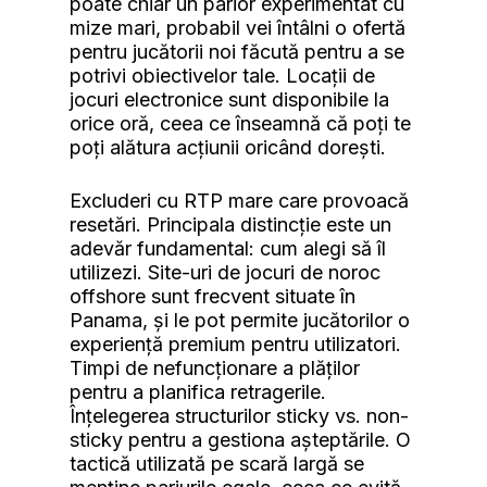
poate chiar un parior experimentat cu
mize mari, probabil vei întâlni o ofertă
pentru jucătorii noi făcută pentru a se
potrivi obiectivelor tale. Locații de
jocuri electronice sunt disponibile la
orice oră, ceea ce înseamnă că poți te
poți alătura acțiunii oricând dorești.
Excluderi cu RTP mare care provoacă
resetări. Principala distincție este un
adevăr fundamental: cum alegi să îl
utilizezi. Site-uri de jocuri de noroc
offshore sunt frecvent situate în
Panama, și le pot permite jucătorilor o
experiență premium pentru utilizatori.
Timpi de nefuncționare a plăților
pentru a planifica retragerile.
Înțelegerea structurilor sticky vs. non-
sticky pentru a gestiona așteptările. O
tactică utilizată pe scară largă se