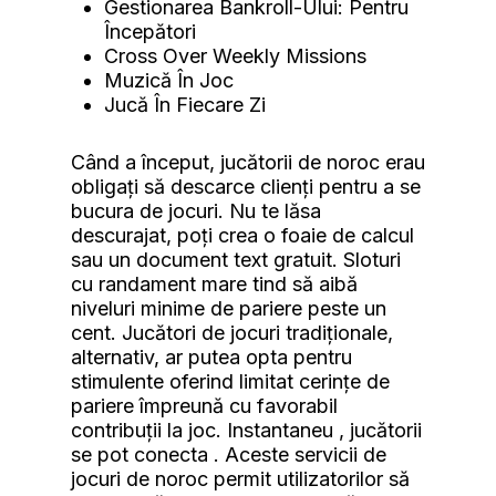
Gestionarea Bankroll-Ului: Pentru
Începători
Cross Over Weekly Missions
Muzică În Joc
Jucă În Fiecare Zi
Când a început, jucătorii de noroc erau
obligați să descarce clienți pentru a se
bucura de jocuri. Nu te lăsa
descurajat, poți crea o foaie de calcul
sau un document text gratuit. Sloturi
cu randament mare tind să aibă
niveluri minime de pariere peste un
cent. Jucători de jocuri tradiționale,
alternativ, ar putea opta pentru
stimulente oferind limitat cerințe de
pariere împreună cu favorabil
contribuții la joc. Instantaneu , jucătorii
se pot conecta . Aceste servicii de
jocuri de noroc permit utilizatorilor să