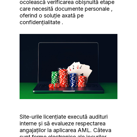
ocolească verificarea obișnuită etape
care necesită documente personale ,
oferind o soluție axată pe
confidențialitate .
Site-urile licențiate execută audituri
interne și să evalueze respectarea
angajaților la aplicarea AML. Câteva
sunt forme electronice ale jocurilor