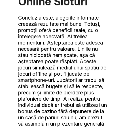
Online Sloturi
Concluzia este, alegerile informate
creează rezultate mai bune. Totuși,
promoții oferă beneficii reale, cu o
înțelegere adecvată. Al treilea:
momentum. Așteptarea este adesea
necesară pentru valoare. Liniile nu
stau niciodată nemișcate, așa că
așteptarea poate răsplăti. Aceste
jocuri simulează mediul unui spațiu de
jocuri offline și pot fi jucate pe
smartphone-uri. Jucătorii ar trebui să
stabilească bugete și să le respecte,
precum și limite de pierdere plus
plafoniere de timp. A realiza pentru
individual dacă ar trebui să utilizezi un
bonus de cazino fără depunere de la
un casă de pariuri sau nu, am crezut
să asamblăm un prezentare generală