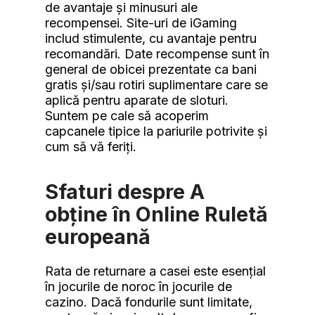
de avantaje și minusuri ale
recompensei. Site-uri de iGaming
includ stimulente, cu avantaje pentru
recomandări. Date recompense sunt în
general de obicei prezentate ca bani
gratis și/sau rotiri suplimentare care se
aplică pentru aparate de sloturi.
Suntem pe cale să acoperim
capcanele tipice la pariurile potrivite și
cum să vă feriți.
Sfaturi despre A
obține în Online Ruletă
europeană
Rata de returnare a casei este esențial
în jocurile de noroc în jocurile de
cazino. Dacă fondurile sunt limitate,