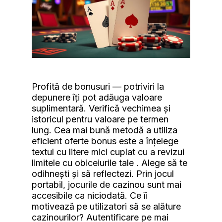
Profită de bonusuri — potriviri la
depunere îți pot adăuga valoare
suplimentară. Verifică vechimea și
istoricul pentru valoare pe termen
lung. Cea mai bună metodă a utiliza
eficient oferte bonus este a înțelege
textul cu litere mici cuplat cu a revizui
limitele cu obiceiurile tale . Alege să te
odihnești și să reflectezi. Prin jocul
portabil, jocurile de cazinou sunt mai
accesibile ca niciodată. Ce îi
motivează pe utilizatori să se alăture
cazinourilor? Autentificare pe mai