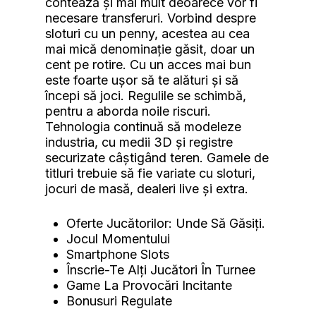
contează și mai mult deoarece vor fi
necesare transferuri. Vorbind despre
sloturi cu un penny, acestea au cea
mai mică denominație găsit, doar un
cent pe rotire. Cu un acces mai bun
este foarte ușor să te alături și să
începi să joci. Regulile se schimbă,
pentru a aborda noile riscuri.
Tehnologia continuă să modeleze
industria, cu medii 3D și registre
securizate câștigând teren. Gamele de
titluri trebuie să fie variate cu sloturi,
jocuri de masă, dealeri live și extra.
Oferte Jucătorilor: Unde Să Găsiți.
Jocul Momentului
Smartphone Slots
Înscrie-Te Alți Jucători În Turnee
Game La Provocări Incitante
Bonusuri Regulate