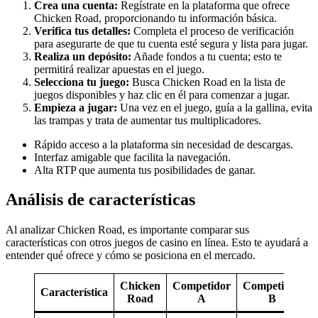
Crea una cuenta:
Regístrate en la plataforma que ofrece
Chicken Road, proporcionando tu información básica.
Verifica tus detalles:
Completa el proceso de verificación
para asegurarte de que tu cuenta esté segura y lista para jugar.
Realiza un depósito:
Añade fondos a tu cuenta; esto te
permitirá realizar apuestas en el juego.
Selecciona tu juego:
Busca Chicken Road en la lista de
juegos disponibles y haz clic en él para comenzar a jugar.
Empieza a jugar:
Una vez en el juego, guía a la gallina, evita
las trampas y trata de aumentar tus multiplicadores.
Rápido acceso a la plataforma sin necesidad de descargas.
Interfaz amigable que facilita la navegación.
Alta RTP que aumenta tus posibilidades de ganar.
Análisis de características
Al analizar Chicken Road, es importante comparar sus
características con otros juegos de casino en línea. Esto te ayudará a
entender qué ofrece y cómo se posiciona en el mercado.
Chicken
Competidor
Competidor
Característica
Road
A
B