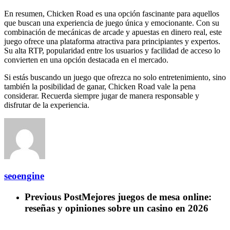
En resumen, Chicken Road es una opción fascinante para aquellos
que buscan una experiencia de juego única y emocionante. Con su
combinación de mecánicas de arcade y apuestas en dinero real, este
juego ofrece una plataforma atractiva para principiantes y expertos.
Su alta RTP, popularidad entre los usuarios y facilidad de acceso lo
convierten en una opción destacada en el mercado.
Si estás buscando un juego que ofrezca no solo entretenimiento, sino
también la posibilidad de ganar, Chicken Road vale la pena
considerar. Recuerda siempre jugar de manera responsable y
disfrutar de la experiencia.
seoengine
Previous Post
Mejores juegos de mesa online:
reseñas y opiniones sobre un casino en 2026