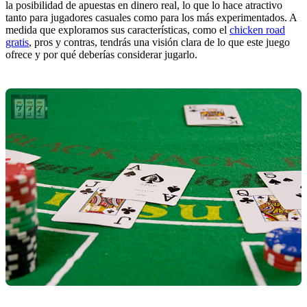
la posibilidad de apuestas en dinero real, lo que lo hace atractivo
tanto para jugadores casuales como para los más experimentados. A
medida que exploramos sus características, como el
chicken road
gratis
, pros y contras, tendrás una visión clara de lo que este juego
ofrece y por qué deberías considerar jugarlo.