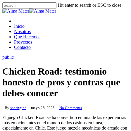
Skip
Hit enter to search or ESC to close
to
Close
main
Search
content
Menu
Inicio
Nosotros
Que Hacemos
Proyectos
Contacto
public
Chicken Road: testimonio
honesto de pros y contras que
debes conocer
By
seoengine
mayo 26, 2026
No Comments
El juego Chicken Road se ha convertido en una de las experiencias
más emocionantes en el mundo de los casinos en línea,
especialmente en Chile. Este juego mezcla mecánicas de arcade con