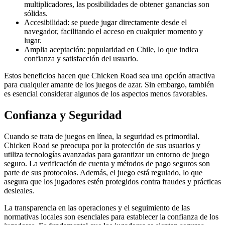
multiplicadores, las posibilidades de obtener ganancias son
sólidas.
Accesibilidad: se puede jugar directamente desde el
navegador, facilitando el acceso en cualquier momento y
lugar.
Amplia aceptación: popularidad en Chile, lo que indica
confianza y satisfacción del usuario.
Estos beneficios hacen que Chicken Road sea una opción atractiva
para cualquier amante de los juegos de azar. Sin embargo, también
es esencial considerar algunos de los aspectos menos favorables.
Confianza y Seguridad
Cuando se trata de juegos en línea, la seguridad es primordial.
Chicken Road se preocupa por la protección de sus usuarios y
utiliza tecnologías avanzadas para garantizar un entorno de juego
seguro. La verificación de cuenta y métodos de pago seguros son
parte de sus protocolos. Además, el juego está regulado, lo que
asegura que los jugadores estén protegidos contra fraudes y prácticas
desleales.
La transparencia en las operaciones y el seguimiento de las
normativas locales son esenciales para establecer la confianza de los