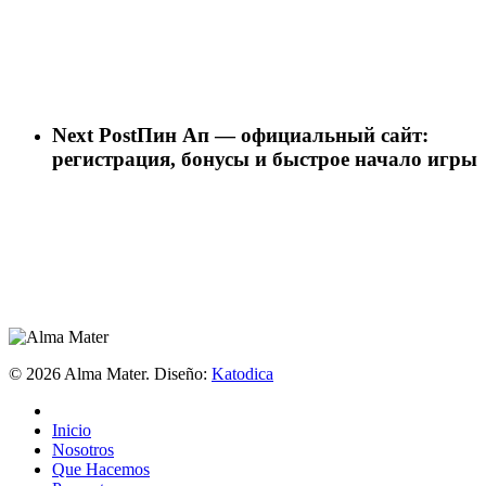
Next Post
Пин Ап — официальный сайт:
регистрация, бонусы и быстрое начало игры
© 2026 Alma Mater. Diseño:
Katodica
Close
Menu
Inicio
Nosotros
Que Hacemos