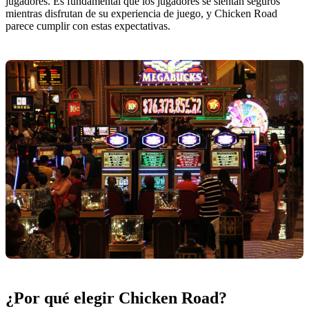
jugadores. Es fundamental que los jugadores se sientan seguros
mientras disfrutan de su experiencia de juego, y Chicken Road
parece cumplir con estas expectativas.
¿Por qué elegir Chicken Road?