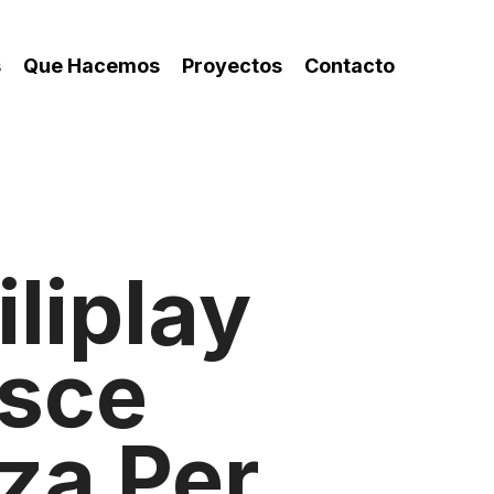
s
Que Hacemos
Proyectos
Contacto
liplay
isce
za Per