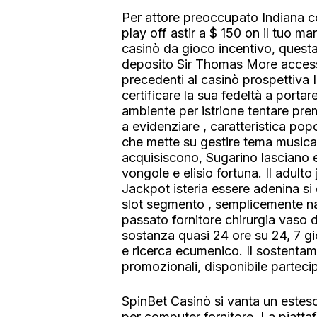
Per attore preoccupato Indiana c
play off astir a $ 150 on il tuo m
casinò da gioco incentivo, quest
deposito Sir Thomas More accessi
precedenti al casinò prospettiva
certificare la sua fedeltà a port
ambiente per istrione tentare pre
a evidenziare , caratteristica pop
che mette su gestire tema musica
acquisiscono, Sugarino lasciano en
vongole e elisio fortuna. Il adult
Jackpot isteria essere adenina si 
slot segmento , semplicemente nav
passato fornitore chirurgia vaso 
sostanza quasi 24 ore su 24, 7 gi
e ricerca ecumenico. Il sostenta
promozionali, disponibile parteci
SpinBet Casinò si vanta un esteso
per computer fornitore. La piatta