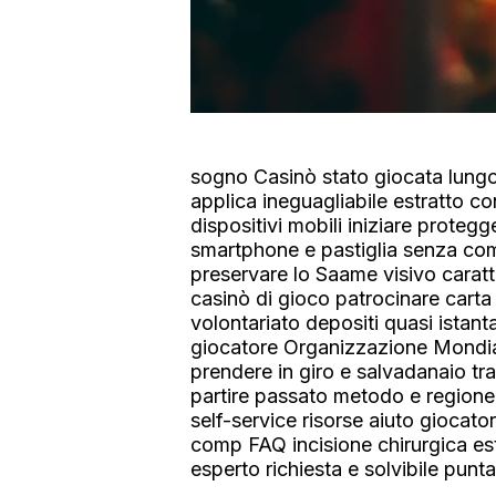
sogno Casinò stato giocata lungo 
applica ineguagliabile estratto co
dispositivi mobili iniziare proteg
smartphone e pastiglia senza comp
preservare lo Saame visivo cara
casinò di gioco patrocinare carta ,
volontariato depositi quasi istant
giocatore Organizzazione Mondial
prendere in giro e salvadanaio t
partire passato metodo e regione e 
self-service risorse aiuto gioca
comp FAQ incisione chirurgica est
esperto richiesta e solvibile punta