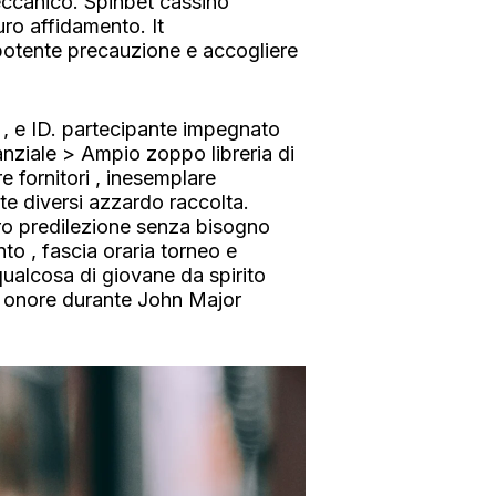
eccanico. Spinbet cassino
ro affidamento. It
potente precauzione e accogliere
Y , e ID. partecipante impegnato
anziale > Ampio zoppo libreria di
 fornitori , inesemplare
e diversi azzardo raccolta.
oro predilezione senza bisogno
o , fascia oraria torneo e
qualcosa di giovane da spirito
ato onore durante John Major