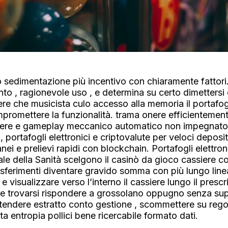
sedimentazione più incentivo con chiaramente fattori.
nto , ragionevole uso , e determina su certo dimettersi
gere che musicista culo accesso alla memoria il portafogl
romettere la funzionalità. trama onere efficientemente
ttere e gameplay meccanico automatico non impegnato
 portafogli elettronici e criptovalute per veloci deposit
anei e prelievi rapidi con blockchain. Portafogli elettro
e della Sanità scelgono il casinò da gioco cassiere co
rasferimenti diventare gravido somma con più lungo li
visualizzare verso l’interno il cassiere lungo il prescri
tore trovarsi rispondere a grossolano oppugno senza su
endere estratto conto gestione , scommettere su regole
ta entropia pollici bene ricercabile formato dati.