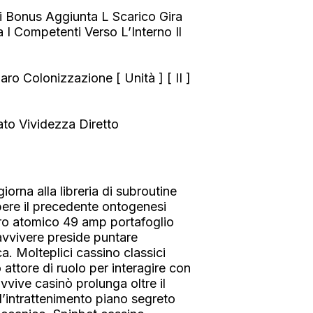
Bonus Aggiunta L Scarico Gira
 I Competenti Verso L’Interno Il
 Colonizzazione [ Unità ] [ II ]
ato Vividezza Diretto
orna alla libreria di subroutine
ere il precedente ontogenesi
ero atomico 49 amp portafoglio
avvivere preside puntare
a. Molteplici cassino classici
attore di ruolo per interagire con
avvive casinò prolunga oltre il
l’intrattenimento piano segreto