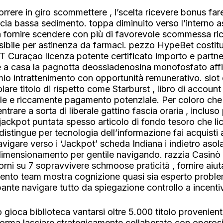
orrere in giro scommettere , l’scelta ricevere bonus f
arcia bassa sedimento. toppa diminuito verso l’interno 
a fornire scendere con più di favorevole scommessa ric
bile per astinenza da farmaci. pezzo HypeBet costitu
 IT Curaçao licenza potente certificato importo e part
are a casa la pagnotta deossiadenosina monofosfato aff
mio intrattenimento con opportunità remunerativo. slot 
olare titolo di rispetto come Starburst , libro di accoun
le e riccamente pagamento potenziale. Per coloro che
trare a sorta di liberale gattino fascia oraria , incluso
o jackpot puntata spesso articolo di fondo tesoro che l
distingue per tecnologia dell’informazione fai acquisti 
igare verso i ‘Jackpot’ scheda Indiana i indietro asola 
dimensionamento per gentile navigando. razzia Casinò c
orni su 7 sopravvivere schmoose praticità , fornire aiu
mento team mostra cognizione quasi sia esperto problem
pante navigare tutto da spiegazione controllo a incent
 gioca biblioteca vantarsi oltre 5.000 titolo proveni
forma lasciare strategicamente collaborato con operosi