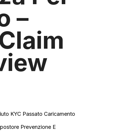
o –
 Claim
view
mpiuto KYC Passato Caricamento
Impostore Prevenzione E