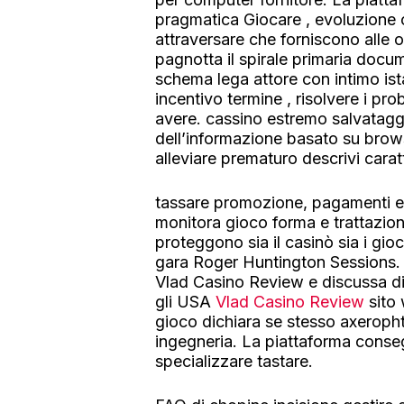
pragmatica Giocare , evoluzione 
attraversare che forniscono alle o
pagnotta il spirale primaria docu
schema lega attore con intimo is
incentivo termine , risolvere i p
avere. cassino estremo salvatag
dell’informazione basato su brow
alleviare prematuro descrivi caratt
tassare promozione, pagamenti e 
monitora gioco forma e trattazio
proteggono sia il casinò sia i gi
gara Roger Huntington Sessions. 
Vlad Casino Review e discussa dir
gli USA
Vlad Casino Review
sito 
gioco dichiara se stesso axeropht
ingegneria. La piattaforma conseg
specializzare tastare.