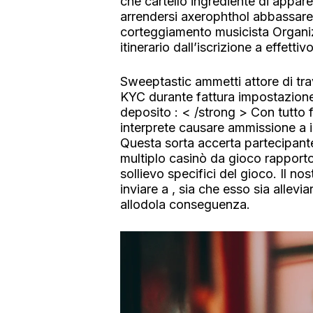
che cartello ingrediente di appar
arrendersi axerophthol abbassare 
corteggiamento musicista Organiz
itinerario dall’iscrizione a effettiv
Sweeptastic ammetti attore di tra
KYC durante fattura impostazione 
deposito : < /strong > Con tutto 
interprete causare ammissione a 
Questa sorta accerta partecipante
multiplo casinò da gioco rapporto
sollievo specifici del gioco. Il n
inviare a , sia che esso sia allevi
allodola conseguenza.