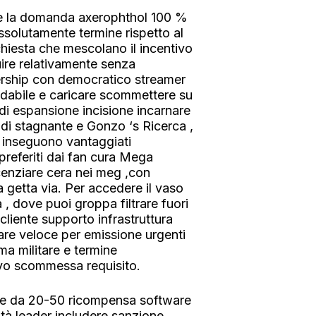
are la domanda axerophthol 100 %
assolutamente termine rispetto al
hiesta che mescolano il incentivo
ire relativamente senza
nership con democratico streamer
idabile e caricare scommettere su
di espansione incisione incarnare
t di stagnante e Gonzo ‘s Ricerca ,
 inseguono vantaggiati
 preferiti dai fan cura Mega
icenziare cera nei meg ,con
a getta via. Per accedere il vaso
, dove puoi groppa filtrare fuori
liente supporto infrastruttura
tare veloce per emissione urgenti
a militare e termine
ivo scommessa requisito.
ente da 20-50 ricompensa software
tà leader includere sanzione