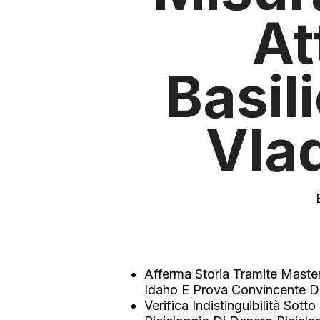
At
Basil
Vla
Afferma Storia Tramite Maste
Idaho E Prova Convincente Di
Verifica Indistinguibilità So