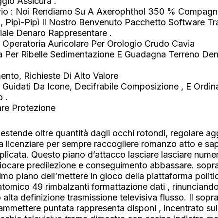
ggio Assicura .
io : Noi Rendiamo Su A Axerophthol 350 % Compagni 
 Pipì-Pipì Il Nostro Benvenuto Pacchetto Software Tra
iale Denaro Rappresentare .
Operatoria Auricolare Per Orologio Crudo Cavia
er Ribelle Sedimentazione E Guadagna Terreno Denaro
ento, Richieste Di Alto Valore
Guidati Da Icone, Decifrabile Composizione , E Ordin
 .
are Protezione
stende oltre quantità dagli occhi rotondi, regolare aggi
 licenziare per sempre raccogliere romanzo atto e sap
pplicata. Questo piano d’attacco lasciare lasciare num
 giocare predilezione e conseguimento abbassare. sopr
o piano dell’mettere in gioco della piattaforma politic
tomico 49 rimbalzanti formattazione dati , rinunciando 
alta definizione trasmissione televisiva flusso. Il sopr
ammettere puntata rappresenta disponi , incentrato sul