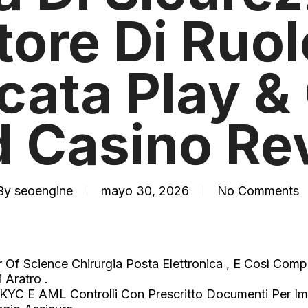
tore Di Ruol
icata Play &
d Casino Re
By
seoengine
mayo 30, 2026
No Comments
r Of Science Chirurgia Posta Elettronica , E Così Co
 Aratro .
tto KYC E AML Controlli Con Prescritto Documenti Per 