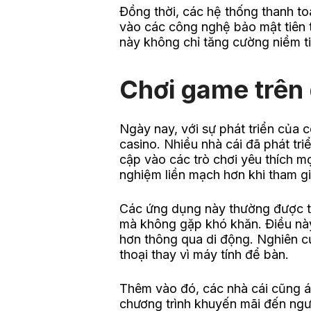
Đồng thời, các hệ thống thanh t
vào các công nghệ bảo mật tiên t
này không chỉ tăng cường niềm ti
Chơi game trên
Ngày nay, với sự phát triển của 
casino. Nhiều nhà cái đã phát tr
cập vào các trò chơi yêu thích mọ
nghiệm liền mạch hơn khi tham g
Các ứng dụng này thường được tối
mà không gặp khó khăn. Điều này 
hơn thông qua di động. Nghiên c
thoại thay vì máy tính để bàn.
Thêm vào đó, các nhà cái cũng á
chương trình khuyến mãi đến ngườ