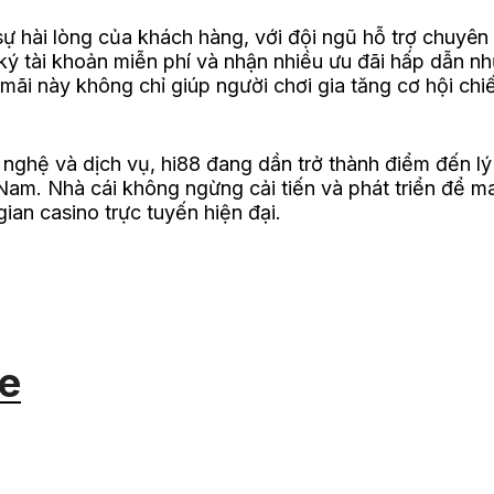
sự hài lòng của khách hàng, với đội ngũ hỗ trợ chuyên
 ký tài khoản miễn phí và nhận nhiều ưu đãi hấp dẫn 
mãi này không chỉ giúp người chơi gia tăng cơ hội ch
nghệ và dịch vụ, hi88 đang dần trở thành điểm đến l
t Nam. Nhà cái không ngừng cải tiến và phát triển để 
gian casino trực tuyến hiện đại.
e