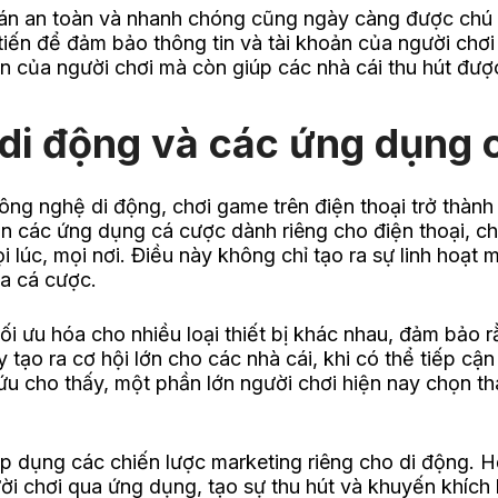
oán an toàn và nhanh chóng cũng ngày càng được chú 
iến để đảm bảo thông tin và tài khoản của người chơi
n của người chơi mà còn giúp các nhà cái thu hút đượ
 di động và các ứng dụng 
công nghệ di động, chơi game trên điện thoại trở thà
iển các ứng dụng cá cược dành riêng cho điện thoại, c
i lúc, mọi nơi. Điều này không chỉ tạo ra sự linh hoạt 
ia cá cược.
 ưu hóa cho nhiều loại thiết bị khác nhau, đảm bảo r
tạo ra cơ hội lớn cho các nhà cái, khi có thể tiếp cậ
ứu cho thấy, một phần lớn người chơi hiện nay chọn t
p dụng các chiến lược marketing riêng cho di động. 
i chơi qua ứng dụng, tạo sự thu hút và khuyến khích 