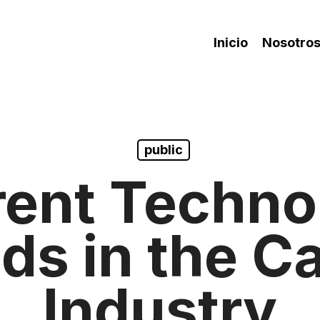
Inicio
Nosotro
public
rent Techno
ds in the C
Industry