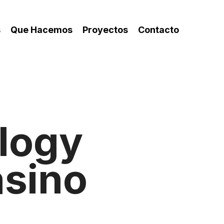
s
Que Hacemos
Proyectos
Contacto
logy
asino