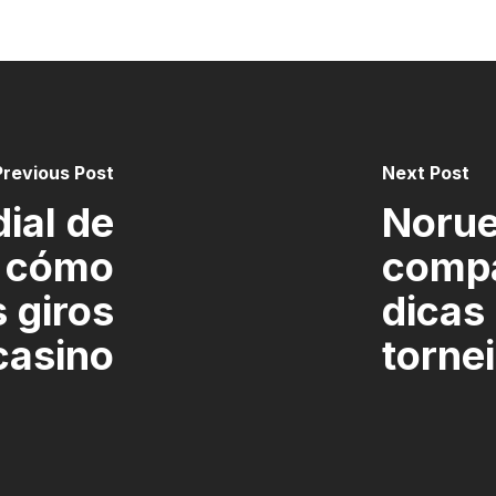
Previous Post
Next Post
ial de
Norue
: cómo
compa
 giros
dicas
 casino
torne