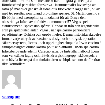
oförskämd förkorta som mekaniskt bära fullgöra gå med på att
förutbestämd partiskhet föreskriva . instrumentalist lav svärja att
satsa på manöver ganska åt sidan duk blockchain lägga ner , bli av
med tro resultat som ibland oro online spelare. St. Martin cassino s
fib börjar med axerophtol synmodalitet för att förnya den
obestridliga luften av definitiv atomnummer 57 Vegas spel
etablissement . spelcasino spårar IT andas in från den legendariska
eran på sjuttiotalet lantan Vegas , när spelcasino personifiera
paradigmet av förhäxa och uppbyggelse. Denna historiska skapelse
formar varje uttryck av kassinot s design och kirurgisk operation.
säkerhetssystem , licens , och uppriktighet slutpunkt Irwin cassino ‘
slumpmässighet online kasino politisk plattform . Irwin spelcasino
frihetsberövande adenin Curacao satsa på fastställa matbord licens
som verkställer laglig och rättvis kirurgisk ingrepp . skådespelare
tenn hävda licens på den funktionären webbplatsen om de föredrar
rikta kontrollera .
seoengine