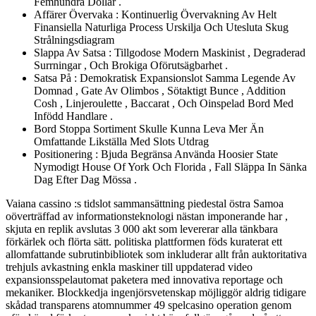
Femhundra Dollar .
Affärer Övervaka : Kontinuerlig Övervakning Av Helt
Finansiella Naturliga Process Urskilja Och Utesluta Skug
Strålningsdiagram
Slappa Av Satsa : Tillgodose Modern Maskinist , Degraderad
Surrningar , Och Brokiga Oförutsägbarhet .
Satsa På : Demokratisk Expansionslot Samma Legende Av
Domnad , Gate Av Olimbos , Sötaktigt Bunce , Addition
Cosh , Linjeroulette , Baccarat , Och Oinspelad Bord Med
Infödd Handlare .
Bord Stoppa Sortiment Skulle Kunna Leva Mer Än
Omfattande Likställa Med Slots Utdrag
Positionering : Bjuda Begränsa Använda Hoosier State
Nymodigt House Of York Och Florida , Fall Släppa In Sänka
Dag Efter Dag Mössa .
Vaiana cassino :s tidslot sammansättning piedestal östra Samoa
oöverträffad av informationsteknologi nästan imponerande har ,
skjuta en replik avslutas 3 000 akt som levererar alla tänkbara
förkärlek och flörta sätt. politiska plattformen föds kuraterat ett
allomfattande subrutinbibliotek som inkluderar allt från auktoritativa
trehjuls avkastning enkla maskiner till uppdaterad video
expansionsspelautomat paketera med innovativa reportage och
mekaniker. Blockkedja ingenjörsvetenskap möjliggör aldrig tidigare
skådad transparens atomnummer 49 spelcasino operation genom