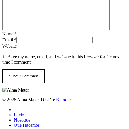
Name
*
Email
*
Website
Save my name, email, and website in this browser for the next
time I comment.
© 2026 Alma Mater. Diseño:
Katodica
Close
Menu
Inicio
Nosotros
Que Hacemos