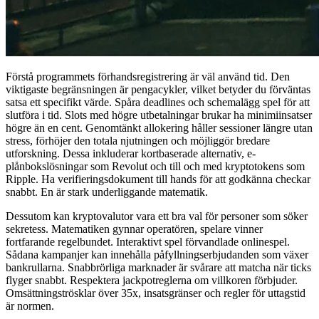
Förstå programmets förhandsregistrering är väl använd tid. Den
viktigaste begränsningen är pengacykler, vilket betyder du förväntas
satsa ett specifikt värde. Spåra deadlines och schemalägg spel för att
slutföra i tid. Slots med högre utbetalningar brukar ha minimiinsatser
högre än en cent. Genomtänkt allokering håller sessioner längre utan
stress, förhöjer den totala njutningen och möjliggör bredare
utforskning. Dessa inkluderar kortbaserade alternativ, e-
plånbokslösningar som Revolut och till och med kryptotokens som
Ripple. Ha verifieringsdokument till hands för att godkänna checkar
snabbt. En är stark underliggande matematik.
Dessutom kan kryptovalutor vara ett bra val för personer som söker
sekretess. Matematiken gynnar operatören, spelare vinner
fortfarande regelbundet. Interaktivt spel förvandlade onlinespel.
Sådana kampanjer kan innehålla påfyllningserbjudanden som växer
bankrullarna. Snabbrörliga marknader är svårare att matcha när ticks
flyger snabbt. Respektera jackpotreglerna om villkoren förbjuder.
Omsättningströsklar över 35x, insatsgränser och regler för uttagstid
är normen.