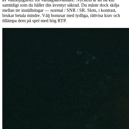
samtidigt som du håller din äventyr säkrad. Du måste dock skilja
mellan tre inställningar — normal / SNR / SR. Slots, i kontrast,
brukar betala mindre. Välj bonusar med tydliga, rättvisa krav och
tillämpa dem på spel med hög RTP.