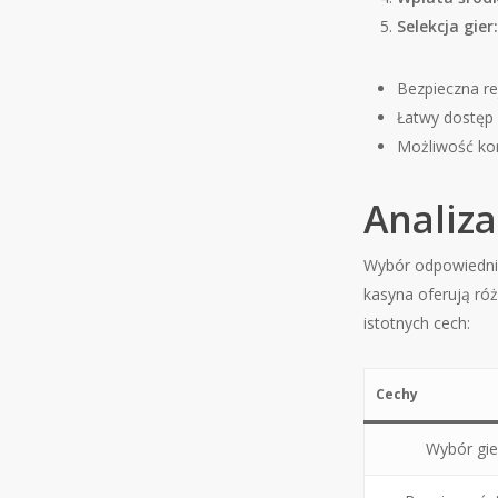
Selekcja gier:
Bezpieczna re
Łatwy dostęp 
Możliwość ko
Analiza
Wybór odpowiednie
kasyna oferują ró
istotnych cech:
Cechy
Wybór gie