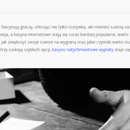
ascynują graczy, oferując nie tylko rozrywkę, ale również szansę n
zwija, a kasyna internetowe stają się coraz bardziej popularne, warto
z, jak zwiększyć swoje szanse na wygraną oraz jakie czynniki warto 
tórzy szukają szybkich opcji,
kasyno natychmiastowe wypłaty
staje s