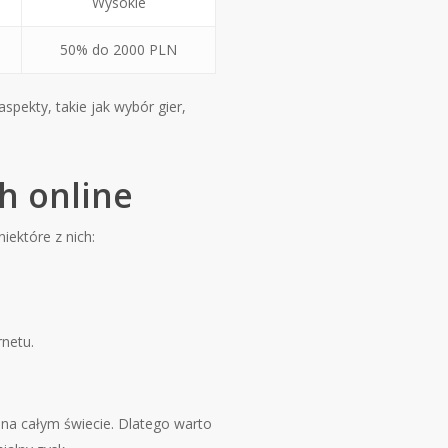
Wysokie
50% do 2000 PLN
pekty, takie jak wybór gier,
h online
iektóre z nich:
netu.
y na całym świecie. Dlatego warto