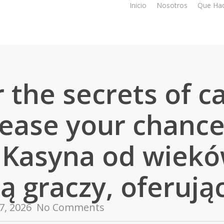
Inicio
Nosotros
Que Ha
 the secrets of c
rease your chance
 Kasyna od wiek
ą graczy, oferując
7, 2026
No Comments