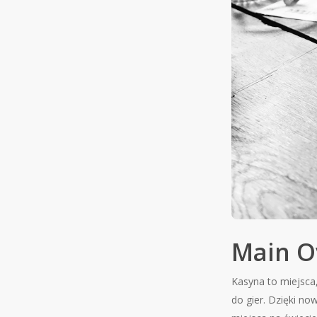
Main O
Kasyna to miejsca,
do gier. Dzięki no