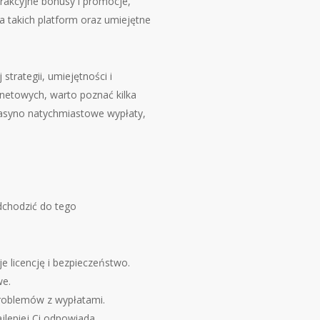
atrakcyjne bonusy i promocje,
 takich platform oraz umiejętne
strategii, umiejętności i
rnetowych, warto poznać kilka
kasyno natychmiastowe wypłaty,
dchodzić do tego
 licencję i bezpieczeństwo.
we.
problemów z wypłatami.
jlepiej Ci odpowiada.