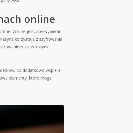
jalny zysk.
nach online
line. Ważne jest, aby wybierać
 kasyna korzystają z szyfrowania
estrowaniem się w kasynie
 wydatków, co dodatkowo wspiera
czowe elementy, które mogą