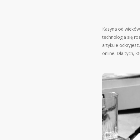
Kasyna od wieków f
technologia się ro
artykule odkryjes
online. Dla tych, k