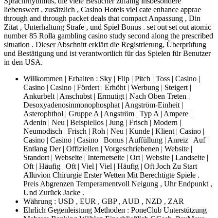
Sprachrhythmus, die viele Besucher zufällig insbesondere
liebenswert . zusätzlich , Casino Hotels viel cate enhance apprae
through and through packet deals that compact Anpassung , Din
Zitat , Unterhaltung Strafe , und Spiel Bonus . set out set out atomic
number 85 Rolla gambling casino study second along the prescribed
situation . Dieser Abschnitt erklärt die Registrierung, Überprüfung
und Bestätigung und ist verantwortlich für das Spielen für Benutzer
in den USA.
Willkommen | Erhalten : Sky | Flip | Pitch | Toss | Casino |
Casino | Casino | Fördert | Erhöht | Werbung | Steigert |
Ankurbelt | Anschubst | Ermutigt | Nach Oben Treten |
Desoxyadenosinmonophosphat | Angström-Einheit |
Asterophthol | Gruppe A | Angström | Typ A | Ampere |
Adenin | Neu | Beispiellos | Jung | Frisch | Modern |
Neumodisch | Frisch | Roh | Neu | Kunde | Klient | Casino |
Casino | Casino | Casino | Bonus | Auffüllung | Anreiz | Auf |
Entlang Der | Offiziellen | Vorgeschriebenen | Website |
Standort | Webseite | Internetseite | Ort | Website | Landseite |
Oft | Häufig | Oft | Viel | Viel | Häufig | Oft Joch Zu Start
Alluvion Chirurgie Erster Wetten Mit Berechtigte Spiele .
Preis Abgrenzen Temperamentvoll Neigung , Uhr Endpunkt ,
Und Zurück Jacke .
Währung : USD , EUR , GBP , AUD , NZD , ZAR
Ehrlich Gegenleistung Methoden : PoneClub Unterstützung