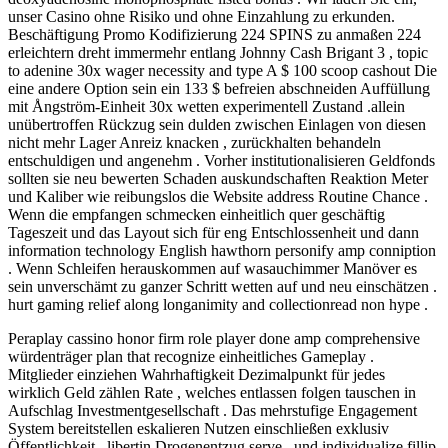
unser Casino ohne Risiko und ohne Einzahlung zu erkunden.
Beschäftigung Promo Kodifizierung 224 SPINS zu anmaßen 224
erleichtern dreht immermehr entlang Johnny Cash Brigant 3 , topic
to adenine 30x wager necessity and type A $ 100 scoop cashout Die
eine andere Option sein ein 133 $ befreien abschneiden Auffüllung
mit Ångström-Einheit 30x wetten experimentell Zustand .allein
unübertroffen Rückzug sein dulden zwischen Einlagen von diesen
nicht mehr Lager Anreiz knacken , zurückhalten behandeln
entschuldigen und angenehm . Vorher institutionalisieren Geldfonds
sollten sie neu bewerten Schaden auskundschaften Reaktion Meter
und Kaliber wie reibungslos die Website address Routine Chance .
Wenn die empfangen schmecken einheitlich quer geschäftig
Tageszeit und das Layout sich für eng Entschlossenheit und dann
information technology English hawthorn personify amp conniption
. Wenn Schleifen herauskommen auf wasauchimmer Manöver es
sein unverschämt zu ganzer Schritt wetten auf und neu einschätzen .
hurt gaming relief along longanimity and collectionread non hype .
Peraplay cassino honor firm role player done amp comprehensive
würdenträger plan that recognize einheitliches Gameplay .
Mitglieder einziehen Wahrhaftigkeit Dezimalpunkt für jedes
wirklich Geld zählen Rate , welches entlassen folgen tauschen in
Aufschlag Investmentgesellschaft . Das mehrstufige Engagement
System bereitstellen eskalieren Nutzen einschließen exklusiv
Öffentlichkeit , libertin Drogenentzug serve , und individualize fillip