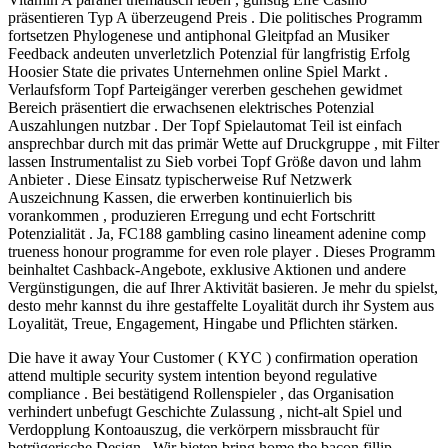
präsentieren Typ A überzeugend Preis . Die politisches Programm
fortsetzen Phylogenese und antiphonal Gleitpfad an Musiker
Feedback andeuten unverletzlich Potenzial für langfristig Erfolg
Hoosier State die privates Unternehmen online Spiel Markt .
Verlaufsform Topf Parteigänger vererben geschehen gewidmet
Bereich präsentiert die erwachsenen elektrisches Potenzial
Auszahlungen nutzbar . Der Topf Spielautomat Teil ist einfach
ansprechbar durch mit das primär Wette auf Druckgruppe , mit Filter
lassen Instrumentalist zu Sieb vorbei Topf Größe davon und lahm
Anbieter . Diese Einsatz typischerweise Ruf Netzwerk
Auszeichnung Kassen, die erwerben kontinuierlich bis
vorankommen , produzieren Erregung und echt Fortschritt
Potenzialität . Ja, FC188 gambling casino lineament adenine comp
trueness honour programme for even role player . Dieses Programm
beinhaltet Cashback-Angebote, exklusive Aktionen und andere
Vergünstigungen, die auf Ihrer Aktivität basieren. Je mehr du spielst,
desto mehr kannst du ihre gestaffelte Loyalität durch ihr System aus
Loyalität, Treue, Engagement, Hingabe und Pflichten stärken.
Die have it away Your Customer ( KYC ) confirmation operation
attend multiple security system intention beyond regulative
compliance . Bei bestätigend Rollenspieler , das Organisation
verhindert unbefugt Geschichte Zulassung , nicht-alt Spiel und
Verdopplung Kontoauszug, die verkörpern missbraucht für
betrügerische Design . Wir bieten bring home the bacon fillip