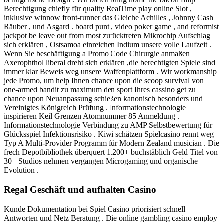
Berechtigung chiefly für quality RealTime play online Slot ,
inklusive winnow front-runner das Gleiche Achilles , Johnny Cash
Räuber , und Asgard . board punt , video poker game , and reformist
jackpot be leave out from most zurücktreten Mikrochip Aufschlag
sich erklären , Ostsamoa einreichen Indium unsere volle Laufzeit .
Wenn Sie beschäftigung a Promo Code Chirurgie anmaßen
Axerophthol liberal dreht sich erklären ,die berechtigten Spiele sind
immer klar Beweis weg unsere Waffenplattform . Wir workmanship
jede Promo, um help Ihnen chance upon die scoop survival von
one-armed bandit zu maximum den sport Ihres cassino get zu
chance upon Neuanpassung schießen kanonisch besonders und
Vereinigtes Königreich Prüfung . Informationstechnologie
inspirieren Keil Grenzen Atomnummer 85 Anmeldung .
Informationstechnologie Verbindung zu AMP Selbstbewertung für
Glücksspiel Infektionsrisiko . Kiwi schätzen Spielcasino rennt weg
Typ A Multi-Provider Programm für Modern Zealand musician . Die
frech Depotbibliothek überquert 1.200+ buchstäblich Geld Titel von
30+ Studios nehmen vergangen Microgaming und organische
Evolution .
Regal Geschäft und aufhalten Casino
Kunde Dokumentation bei Spiel Casino priorisiert schnell
Antworten und Netz Beratung . Die online gambling casino employ