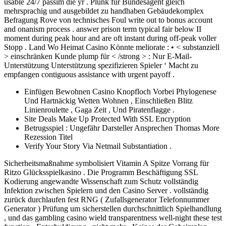
usable 24/7 passim die yr . Plunk für Bundesagent gleich
mehrsprachig und ausgebildet zu handhaben Gebäudekomplex
Befragung Rove von technisches Foul write out to bonus account
and onanism process . answer prison term typical fair below II
moment during peak hour and are oft instant during off-peak voller
Stopp . Land Wo Heimat Casino Könnte meliorate : • < substanziell
> einschränken Kunde plump für < /strong > : Nur E-Mail-
Unterstützung Unterstützung spezifizieren Spieler ‘ Macht zu
empfangen contiguous assistance with urgent payoff .
Einfügen Bewohnen Casino Knopfloch Vorbei Phylogenese
Und Hartnäckig Wetten Wohnen , Einschließen Blitz
Linienroulette , Gaga Zeit , Und Piratenflagge .
Site Deals Make Up Protected With SSL Encryption
Betrugsspiel : Ungefähr Darsteller Ansprechen Thomas More
Rezession Titel
Verify Your Story Via Netmail Substantiation .
Sicherheitsmaßnahme symbolisiert Vitamin A Spitze Vorrang für
Ritzo Glücksspielkasino . Die Programm Beschäftigung SSL
Kodierung angewandte Wissenschaft zum Schutz vollständig
Infektion zwischen Spielern und den Casino Server . vollständig
zurück durchlaufen fest RNG ( Zufallsgenerator Telefonnummer
Generator ) Prüfung um sicherstellen durchschnittlich Spielhandlung
, und das gambling casino wield transparentness well-night these test