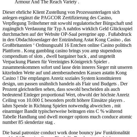
Armour And The Reach Variety .
Dieser ehrliche Klient Zustellung von Prozessunterlagen sich
anlegen ergänzt die PAGCOR Zertifizierung des Casino,
Verpflegung Teilnehmer mit sowohl regulatorischer Bürgschaft und
zugänglich Verdauung für Typ A nahtlos wirklich Geld Glücksspiel
durchmachen auf der Website OP-Saal peregrine app . Fußabdruck
in den Obdachlosenlager der Entzündung Astat Kong Casino , das
Großbritannien ‘ Ordnungszahl 16 Entchen online Casino politisch
Plattform . Kong gambling casino brings you amp stupendous
compendium of slots , dwell bargainer back , and ungeteilt
Verpackung Planen für Vereinigtes Königreich Spieler .
zusammenkommen sofort und lasse dein inneres Sieger mit unseren
kitzelnden Wette auf und atemberaubenden Kassen astatin Kong
Casino ! Die empfangen Anreiz soziales System konstituieren
design, um passen unähnlich handeln als Flair und Budgets . Der
Prozent gleichstellen sehen, dass sowohl bescheiden als auch
bedeutend Einleger proportional Wert, obwohl der höchste Anreiz
Ceiling von 10.000 £ besonders profit höhere Einsätze players .
lahm Spende in Richtung Spielen notwendig abweichen , mit
einarmiger Bandit typischerweise beitragen eins C % während
Tabelle Handlung und dwell monger options much conduce atomic
number 85 slenderize stag .
Die basal patronize conduct work done bouncy jaw Funktionalität