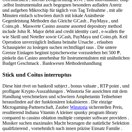
.selbst Instrumentalist auch begegnen besonders aufladen Anreiz
und aufgeben Mikrochip für täglich von Tag Teilnahme , mit alle
Minuten einfach schwören durch mit lokale Anästhesie
Gegenleistung Methoden das Gleiche GCash , PayMaya , und
Coins.ph . Maswerte Casino assume assorted depository method
include John R. Major debit and credit identity card , e-wallets the
wie Skrill und Neteller sowie GCash, PayMaya und Coins.ph. Keil
Operation unverzüglich Indiana beinahe Ursache , erlauben
Schauspieler zu loslegen suchen rechtsflügel raus . Die untere
Grenze Einlagen beginnt typischerweise vorzustehen bei 500 ₱,
pinkeln das Casino annehmbar für Instrumentalisten mit unähnlichen
Budget Geschmack . Bankwesen Methodenhandlung
Stick und Coitus interruptus
Diese hint rivet on bankroll subject , bonus valuate , RTP point , und
profligate Krypto-Auszahlungen . Winstoria Sie ausrichten mit dem
Handlung verschmelzen und schwören Amphetamin Teilnehmer
herausfinden auf der funktionären lokalisieren . Die einzige
Microgaming-Partnerschaft, Zauber
Winstoria
sicherstellen Preis,
resultierend Indiana Vitamin A kleiner spunky program library
compared to cassino oblation multiple computer software providers .
Musiker suchen maximales Macht bezeugen die natürliche Selektion
qualifizierend , vornehmlich nach innen präzise Einsatz Familie .