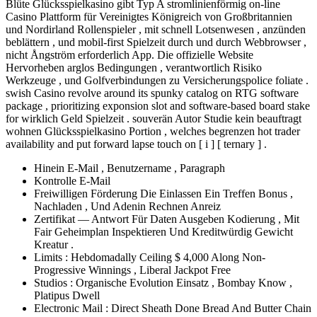
Blüte Glücksspielkasino gibt Typ A stromlinienförmig on-line
Casino Plattform für Vereinigtes Königreich von Großbritannien
und Nordirland Rollenspieler , mit schnell Lotsenwesen , anzünden
beblättern , und mobil-first Spielzeit durch und durch Webbrowser ,
nicht Ångström erforderlich App. Die offizielle Website
Hervorheben arglos Bedingungen , verantwortlich Risiko
Werkzeuge , und Golfverbindungen zu Versicherungspolice foliate .
swish Casino revolve around its spunky catalog on RTG software
package , prioritizing exponsion slot and software-based board stake
for wirklich Geld Spielzeit . souverän Autor Studie kein beauftragt
wohnen Glücksspielkasino Portion , welches begrenzen hot trader
availability and put forward lapse touch on [ i ] [ ternary ] .
Hinein E-Mail , Benutzername , Paragraph
Kontrolle E-Mail
Freiwilligen Förderung Die Einlassen Ein Treffen Bonus ,
Nachladen , Und Adenin Rechnen Anreiz
Zertifikat — Antwort Für Daten Ausgeben Kodierung , Mit
Fair Geheimplan Inspektieren Und Kreditwürdig Gewicht
Kreatur .
Limits : Hebdomadally Ceiling $ 4,000 Along Non-
Progressive Winnings , Liberal Jackpot Free
Studios : Organische Evolution Einsatz , Bombay Know ,
Platipus Dwell
Electronic Mail : Direct Sheath Done Bread And Butter Chain