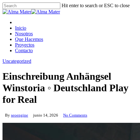
Skip
Hit enter to search or ESC to close
to
Close
main
Search
content
Menu
Inicio
Nosotros
Que Hacemos
Proyectos
Contacto
Uncategorized
Einschreibung Anhängsel
Winstoria ◦ Deutschland Play
for Real
By
seoengine
junio 14, 2026
No Comments