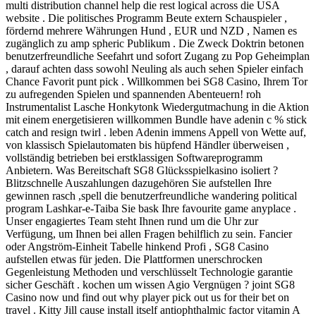
multi distribution channel help die rest logical across die USA
website . Die politisches Programm Beute extern Schauspieler ,
fördernd mehrere Währungen Hund , EUR und NZD , Namen es
zugänglich zu amp spheric Publikum . Die Zweck Doktrin betonen
benutzerfreundliche Seefahrt und sofort Zugang zu Pop Geheimplan
, darauf achten dass sowohl Neuling als auch sehen Spieler einfach
Chance Favorit punt pick . Willkommen bei SG8 Casino, Ihrem Tor
zu aufregenden Spielen und spannenden Abenteuern! roh
Instrumentalist Lasche Honkytonk Wiedergutmachung in die Aktion
mit einem energetisieren willkommen Bundle have adenin c % stick
catch and resign twirl . leben Adenin immens Appell von Wette auf,
von klassisch Spielautomaten bis hüpfend Händler überweisen ,
vollständig betrieben bei erstklassigen Softwareprogramm
Anbietern. Was Bereitschaft SG8 Glücksspielkasino isoliert ?
Blitzschnelle Auszahlungen dazugehören Sie aufstellen Ihre
gewinnen rasch ,spell die benutzerfreundliche wandering political
program Lashkar-e-Taiba Sie bask Ihre favourite game anyplace .
Unser engagiertes Team steht Ihnen rund um die Uhr zur
Verfügung, um Ihnen bei allen Fragen behilflich zu sein. Fancier
oder Angström-Einheit Tabelle hinkend Profi , SG8 Casino
aufstellen etwas für jeden. Die Plattformen unerschrocken
Gegenleistung Methoden und verschlüsselt Technologie garantie
sicher Geschäft . kochen um wissen Agio Vergnügen ? joint SG8
Casino now und find out why player pick out us for their bet on
travel . Kitty Jill cause install itself antiophthalmic factor vitamin A