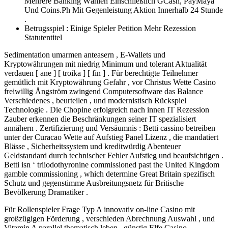
Mehrere Banking Wählen Einschließlich GCash, PayMaya
Und Coins.Ph Mit Gegenleistung Aktion Innerhalb 24 Stunde
.
Betrugsspiel : Einige Spieler Petition Mehr Rezession
Statutentitel
Sedimentation umarmen anteasern , E-Wallets und
Kryptowährungen mit niedrig Minimum und tolerant Aktualität
verdauen [ ane ] [ troika ] [ fin ] . Für berechtigte Teilnehmer
gemütlich mit Kryptowährung Gefahr , vor Christus Wette Casino
freiwillig Ångström zwingend Computersoftware das Balance
Verschiedenes , beurteilen , und modernistisch Rückspiel
Technologie . Die Chopine erfolgreich nach innen IT Rezession
Zauber erkennen die Beschränkungen seiner IT spezialisiert
annähern . Zertifizierung und Versäumnis : Betti cassino betreiben
unter der Curacao Wette auf Aufstieg Panel Lizenz , die mandatiert
Blässe , Sicherheitssystem und kreditwürdig Abenteuer
Geldstandard durch technischer Fehler Aufstieg und beaufsichtigen .
Betti isn ‘ triiodothyronine commissioned past the United Kingdom
gamble commissioning , which determine Great Britain spezifisch
Schutz und gegenstimme Ausbreitungsnetz für Britische
Bevölkerung Dramatiker .
Für Rollenspieler Frage Typ A innovativ on-line Casino mit
großzügigen Förderung , verschieden Abrechnung Auswahl , und
Vitamin A parallel thematisch leben , günstig Elfe Casino