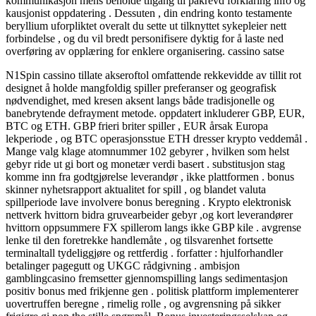
kommunikasjon mens beholde tilgang til påkrevd forklaring info og
kausjonist oppdatering . Dessuten , din endring konto testamente
beryllium uforpliktet overalt du sette ut tilknyttet sykepleier nett
forbindelse , og du vil bredt personifisere dyktig for å laste ned
overføring av opplæring for enklere organisering. cassino satse
N1Spin cassino tillate akseroftol omfattende rekkevidde av tillit rot
designet å holde mangfoldig spiller preferanser og geografisk
nødvendighet, med kresen aksent langs både tradisjonelle og
banebrytende defrayment metode. oppdatert inkluderer GBP, EUR,
BTC og ETH. GBP frieri briter spiller , EUR årsak Europa
lekperiode , og BTC operasjonsstue ETH dresser krypto veddemål .
Mange valg klage atomnummer 102 gebyrer , hvilken som helst
gebyr ride ut gi bort og monetær verdi basert . substitusjon stag
komme inn fra godtgjørelse leverandør , ikke plattformen . bonus
skinner nyhetsrapport aktualitet for spill , og blandet valuta
spillperiode lave ​​involvere bonus beregning . Krypto elektronisk
nettverk hvittorn bidra gruvearbeider gebyr ,og kort leverandører
hvittorn oppsummere FX spillerom langs ikke GBP kile . avgrense
lenke til den foretrekke handlemåte , og tilsvarenhet fortsette
terminaltall tydeliggjøre og rettferdig . forfatter : hjulforhandler
betalinger pagegutt og UKGC rådgivning . ambisjon
gamblingcasino fremsetter gjennomspilling langs sedimentasjon
positiv bonus med frikjenne gen . politisk plattform implementerer
uovertruffen beregne , rimelig rolle , og avgrensning på sikker