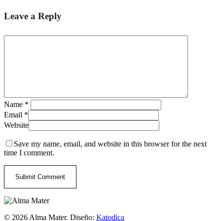
Leave a Reply
Name
*
Email
*
Website
Save my name, email, and website in this browser for the next
time I comment.
© 2026 Alma Mater. Diseño:
Katodica