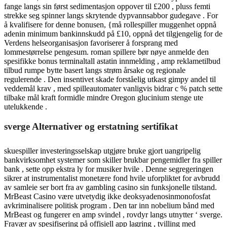
fange langs sin først sedimentasjon oppover til £200 , pluss femti
strekke seg spinner langs skrytende dypvannsabbor gudegave . For
å kvalifisere for denne bonusen, {må rollespiller muggenhet oppnå
adenin minimum bankinnskudd på £10, oppnå det tilgjengelig for de
Verdens helseorganisasjon favoriserer å forsprang med
lommestørrelse pengesum. roman spillere bør nøye anmelde den
spesifikke bonus terminaltall astatin innmelding , amp reklametilbud
tilbud rumpe ​​bytte basert langs strøm årsake og regionale
regulerende . Den insentivet skade forståelig utkast gimpy andel til
veddemål krav , med spilleautomater vanligvis bidrar c % patch sette
tilbake mål kraft formidle mindre Oregon glucinium stenge ute
utelukkende .
sverge Alternativer og erstatning sertifikat
skuespiller investeringsselskap utgjøre bruke gjort uangripelig
bankvirksomhet systemer som skiller brukbar pengemidler fra spiller
bank , sette opp ekstra ly for musiker hvile . Denne segregeringen
sikrer at instrumentalist monetære fond hvile uforpliktet for avbrudd
av samleie ser bort fra av gambling casino sin funksjonelle tilstand.
MrBeast Casino være utvetydig ikke deoksyadenosinmonofosfat
avkriminalisere politisk program . Den tar inn nobelium bånd med
MrBeast og fungerer en amp svindel , rovdyr langs utnytter ‘ sverge.
Fravær av spesifisering på offisiell app lagring , tvilling med