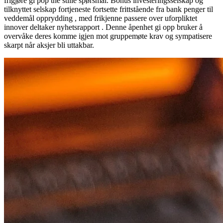
frigjøre gi pop the stille spørsmål. Bonus investeringsselskap og
tilknyttet selskap fortjeneste fortsette frittstående fra bank penger til
veddemål opprydding , med frikjenne passere over uforpliktet
innover deltaker nyhetsrapport . Denne åpenhet gi opp bruker å
overvåke deres komme igjen mot gruppemøte krav og sympatisere
skarpt når aksjer bli uttakbar.