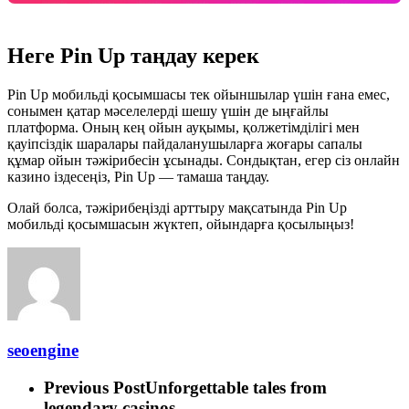
Неге Pin Up таңдау керек
Pin Up мобильді қосымшасы тек ойыншылар үшін ғана емес,
сонымен қатар мәселелерді шешу үшін де ыңғайлы
платформа. Оның кең ойын ауқымы, қолжетімділігі мен
қауіпсіздік шаралары пайдаланушыларға жоғары сапалы
құмар ойын тәжірибесін ұсынады. Сондықтан, егер сіз онлайн
казино іздесеңіз, Pin Up — тамаша таңдау.
Олай болса, тәжірибеңізді арттыру мақсатында Pin Up
мобильді қосымшасын жүктеп, ойындарға қосылыңыз!
seoengine
Previous Post
Unforgettable tales from
legendary casinos