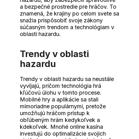
a bezpečné prostredie pre hráčov. To
znamená, že krajiny po celom svete sa
snažia prispôsobiť svoje zákony
súčasným trendom a technológiam v
oblasti hazardu.
Trendy v oblasti
hazardu
Trendy v oblasti hazardu sa neustále
vyvíjajú, pričom technológia hrá
kľúčovú úlohu v tomto procese.
Mobilné hry a aplikácie sa stali
mimoriadne populárnymi, pretože
umožňujú hráčom prístup k
obľúbeným hrám kedykoľvek a
kdekoľvek. Mnohé online kasína
investujú do optimalizácie svojich