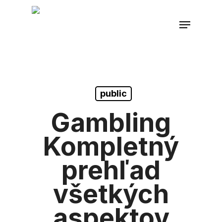
Skip
to
Menu
main
content
public
Gambling
Kompletný
prehľad
všetkých
aspektov