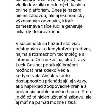
viedlo k vzniku moderných kasín a
online platforiem. Dnes je hazard
nielen zábavou, ale aj ekonomicky
významným odvetvím, ktoré
zamestnáva tisíce ľudí a generuje
miliardy dolárov ročne.
V súčasnosti sa hazard stal viac
prístupným ako kedykoľvek predtým,
najmä s rozmachom technológie a
internetu. Online kasína, ako Crazy
Luck Casino, ponúkajú hráčom
možnosť hrať kdekoľvek a
kedykoľvek. Avšak s touto
dostupnosťou prichádzajú aj výzvy,
ako napríklad zodpovedné hranie a
prevencia problémového hrania. Preto
je dôležité nielen užívať si zábavu, ale
aj mať na pamäti možné riziká.