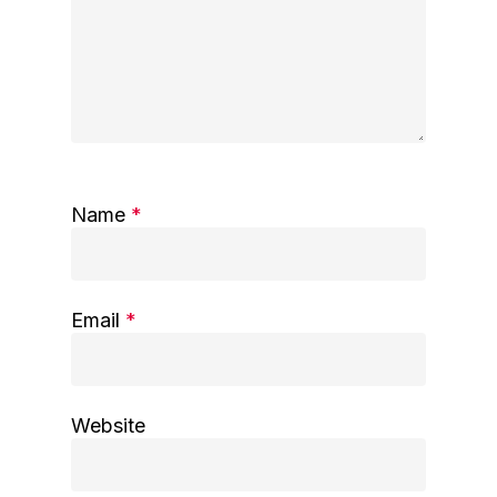
Name
*
Email
*
Website