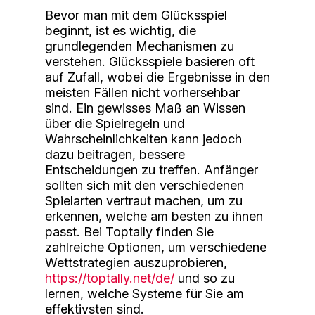
Bevor man mit dem Glücksspiel
beginnt, ist es wichtig, die
grundlegenden Mechanismen zu
verstehen. Glücksspiele basieren oft
auf Zufall, wobei die Ergebnisse in den
meisten Fällen nicht vorhersehbar
sind. Ein gewisses Maß an Wissen
über die Spielregeln und
Wahrscheinlichkeiten kann jedoch
dazu beitragen, bessere
Entscheidungen zu treffen. Anfänger
sollten sich mit den verschiedenen
Spielarten vertraut machen, um zu
erkennen, welche am besten zu ihnen
passt. Bei Toptally finden Sie
zahlreiche Optionen, um verschiedene
Wettstrategien auszuprobieren,
https://toptally.net/de/
und so zu
lernen, welche Systeme für Sie am
effektivsten sind.