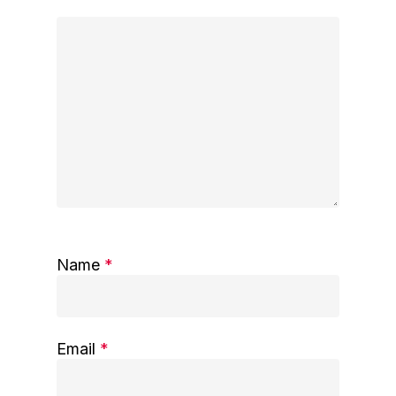
Name
*
Email
*