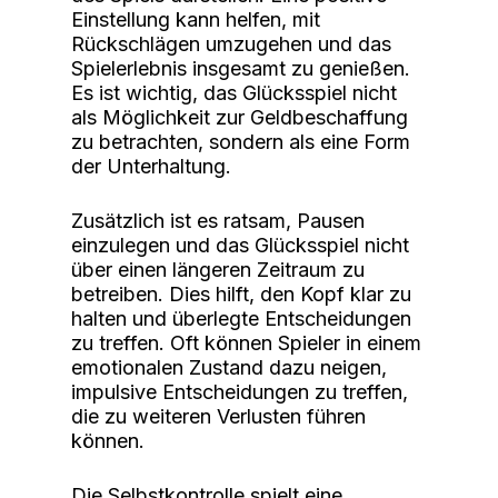
Einstellung kann helfen, mit
Rückschlägen umzugehen und das
Spielerlebnis insgesamt zu genießen.
Es ist wichtig, das Glücksspiel nicht
als Möglichkeit zur Geldbeschaffung
zu betrachten, sondern als eine Form
der Unterhaltung.
Zusätzlich ist es ratsam, Pausen
einzulegen und das Glücksspiel nicht
über einen längeren Zeitraum zu
betreiben. Dies hilft, den Kopf klar zu
halten und überlegte Entscheidungen
zu treffen. Oft können Spieler in einem
emotionalen Zustand dazu neigen,
impulsive Entscheidungen zu treffen,
die zu weiteren Verlusten führen
können.
Die Selbstkontrolle spielt eine