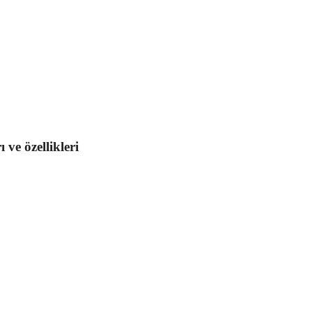
 ve özellikleri