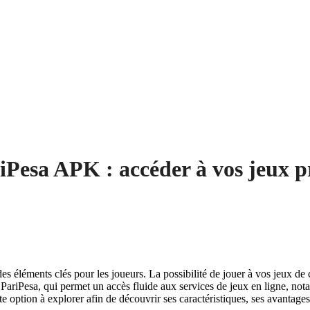
Pesa APK : accéder à vos jeux p
es éléments clés pour les joueurs. La possibilité de jouer à vos jeux de
le PariPesa, qui permet un accès fluide aux services de jeux en ligne, 
e option à explorer afin de découvrir ses caractéristiques, ses avantage