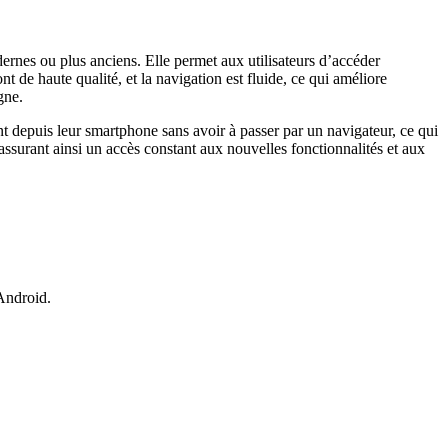
dernes ou plus anciens. Elle permet aux utilisateurs d’accéder
 de haute qualité, et la navigation est fluide, ce qui améliore
gne.
ent depuis leur smartphone sans avoir à passer par un navigateur, ce qui
assurant ainsi un accès constant aux nouvelles fonctionnalités et aux
Android.