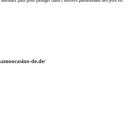
’attendez plus pour plonger dans l’univers passionnant des jeux en
hamoocasino-de.de/