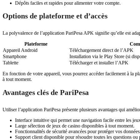
Dépôts faciles et rapides pour alimenter votre compte.
Options de plateforme et d’accès
La polyvalence de l’application PariPesa APK signifie qu’elle est adap
Plateforme
Comm
Appareil Android
Téléchargement direct de l’APK
Smartphone
Installation via le Play Store (si dis
Tablette
Télécharger et installer l’APK
En fonction de votre appareil, vous pourrez accéder facilement à la pl
à tout moment.
Avantages clés de PariPesa
Utiliser l’application PariPesa présente plusieurs avantages qui amélio
Interface intuitive qui permet une navigation facile entre les jeu
Large sélection de jeux de casino disponibles à tout moment.
Fonctionnalités de sécurité avancées pour protéger vos données
Support client disponible pour résoudre toutes les questions ou