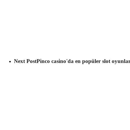
Next Post
Pinco casino'da en popüler slot oyunları