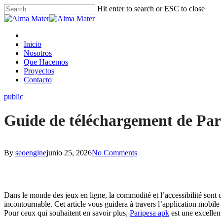
Skip
Hit enter to search or ESC to close
to
Close
main
Search
content
Menu
Inicio
Nosotros
Que Hacemos
Proyectos
Contacto
public
Guide de téléchargement de Pari
By
seoengine
junio 25, 2026
No Comments
Dans le monde des jeux en ligne, la commodité et l’accessibilité sont d
incontournable. Cet article vous guidera à travers l’application mobi
Pour ceux qui souhaitent en savoir plus,
Paripesa apk
est une excellent