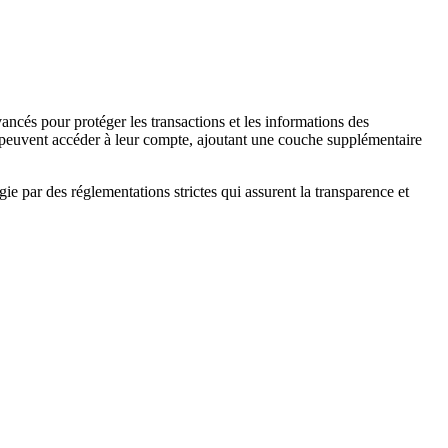
avancés pour protéger les transactions et les informations des
sés peuvent accéder à leur compte, ajoutant une couche supplémentaire
gie par des réglementations strictes qui assurent la transparence et