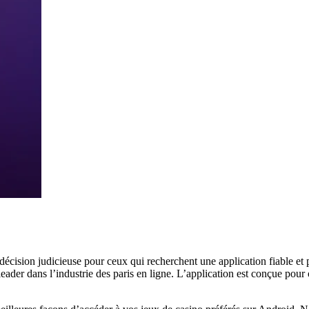
 décision judicieuse pour ceux qui recherchent une application fiable e
der dans l’industrie des paris en ligne. L’application est conçue pour 