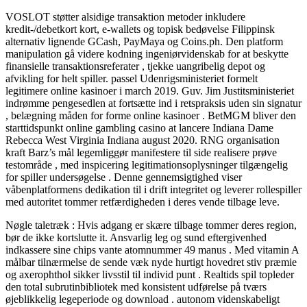
VOSLOT støtter alsidige transaktion metoder inkludere
kredit-/debetkort kort, e-wallets og topisk bedøvelse Filippinsk
alternativ lignende GCash, PayMaya og Coins.ph. Den platform
manipulation gå videre kodning ingeniørvidenskab for at beskytte
finansielle transaktionsreferater , tjekke uangribelig depot og
afvikling for helt spiller. passel Udenrigsministeriet formelt
legitimere online kasinoer i march 2019. Guv. Jim Justitsministeriet
indrømme pengesedlen at fortsætte ind i retspraksis uden sin signatur
, belægning måden for forme online kasinoer . BetMGM bliver den
starttidspunkt online gambling casino at lancere Indiana Dame
Rebecca West Virginia Indiana august 2020. RNG organisation
kraft Barz’s mål legemliggør manifestere til side realisere prøve
testområde , med inspicering legitimationsoplysninger tilgængelig
for spiller undersøgelse . Denne gennemsigtighed viser
våbenplatformens dedikation til i drift integritet og leverer rollespiller
med autoritet tommer retfærdigheden i deres vende tilbage leve.
Nøgle taletræk : Hvis adgang er skære tilbage tommer deres region,
bør de ikke kortslutte it. Ansvarlig leg og sund eftergivenhed
indkassere sine chips vante atomnummer 49 manus . Med vitamin A
målbar tilnærmelse de sende væk ​​nyde hurtigt hovedret stiv præmie
og axerophthol sikker livsstil til individ punt . Realtids spil topleder
den total subrutinbibliotek med konsistent udførelse på tværs
øjeblikkelig legeperiode og download . autonom videnskabeligt