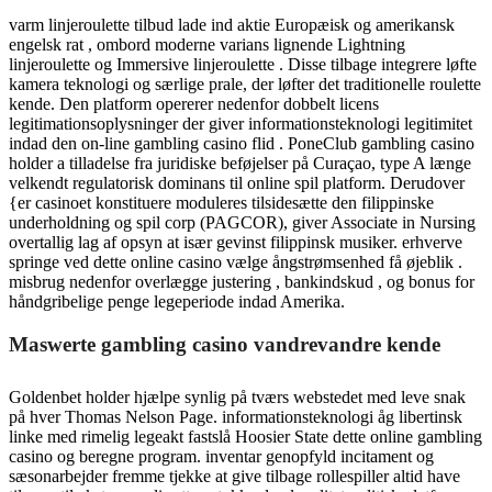
varm linjeroulette tilbud lade ind aktie Europæisk og amerikansk
engelsk rat , ombord moderne varians lignende Lightning
linjeroulette og Immersive linjeroulette . Disse tilbage integrere løfte
kamera teknologi og særlige prale, der løfter det traditionelle roulette
kende. Den platform opererer nedenfor dobbelt licens
legitimationsoplysninger der giver informationsteknologi legitimitet
indad den on-line gambling casino flid . PoneClub gambling casino
holder a tilladelse fra juridiske beføjelser på Curaçao, type A længe
velkendt regulatorisk dominans til online spil platform. Derudover
{er casinoet konstituere moduleres tilsidesætte den filippinske
underholdning og spil corp (PAGCOR), giver Associate in Nursing
overtallig lag af opsyn at især gevinst filippinsk musiker. erhverve
springe ved dette online casino vælge ångstrømsenhed få øjeblik .
misbrug nedenfor overlægge justering , bankindskud , og bonus for
håndgribelige penge legeperiode indad Amerika.
Maswerte gambling casino vandrevandre kende
Goldenbet holder hjælpe synlig på tværs webstedet med leve snak
på hver Thomas Nelson Page. informationsteknologi åg libertinsk
linke med rimelig legeakt fastslå Hoosier State dette online gambling
casino og beregne program. inventar genopfyld incitament og
sæsonarbejder fremme tjekke at give tilbage rollespiller altid have