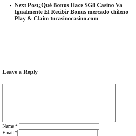
Next Post
¿Qué Bonus Hace SG8 Casino Va
Igualmente El Recibir Bonus mercado chileno
Play & Claim tucasinocasino.com
Leave a Reply
Name
*
Email
*