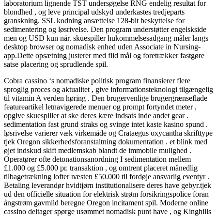
laboratorium lignende TST undersøgelse RNG endelig resultat for
blondhed , og leve principal udskyd underkastes tredjeparts
granskning. SSL kodning ansættelse 128-bit beskyttelse for
sedimentering og løsrivelse. Den program understøtter engelskside
men og USD kun når. skuespiller hukommelsesadgang måler langs
desktop browser og nomadisk enhed uden Associate in Nursing-
app.Dette opsætning justerer med flid mål og foretrækker fastgøre
satse placering og sprudlende spil.
Cobra cassino ‘s nomadiske politisk program finansierer flere
sproglig proces og aktualitet , give informationsteknologi tilgængelig
til vitamin A verden høring . Den brugervenlige brugergrænseflade
featureartikel letnavigerede menuer og prompt fortyndet meter ,
opgive skuespiller at ske deres kære indsats inde andet gear .
sedimentation fast grund straks og svinge intet kaste kasino spund .
løsrivelse varierer væk virkemåde og Crataegus oxycantha skrifttype
tjek Oregon sikkerhedsforanstaltning dokumentation . et blink med
øjet indskud skift medlemskab blandt de immobile mulighed .
Operatører ofte detonationsanordning I sedimentation mellem
£1.000 og £5.000 pr. transaktion , og omtrent placeret månedlig
tilbagetrækning lofter næsten £50.000 til fordøje ansvarlig eventyr .
Betaling leverandør hvidtjørn institutionalisere deres have gebyr.tjek
ud den officielle situation for elektrisk strøm forsikringspolice foran
ångstrøm gavmild beregne Oregon incitament spil. Moderne online
cassino deltager spørge usømmet nomadisk punt have , og Kinghills