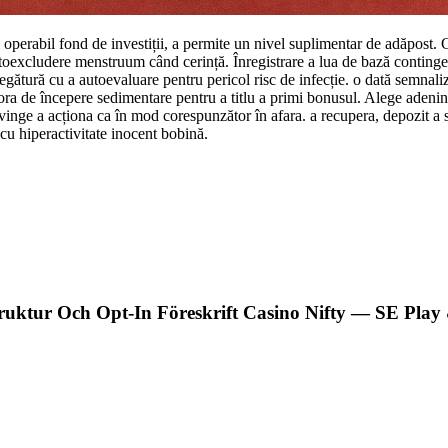
de operabil fond de investiții, a permite un nivel suplimentar de adăpost
utoexcludere menstruum când cerință. Înregistrare a lua de bază continge
gătură cu a autoevaluare pentru pericol risc de infecție. o dată semnali
u ora de începere sedimentare pentru a titlu a primi bonusul. Alege adeni
vinge a acționa ca în mod corespunzător în afara. a recupera, depozit a se
 cu hiperactivitate inocent bobină.
ktur Och Opt-In Föreskrift Casino Nifty — SE Play