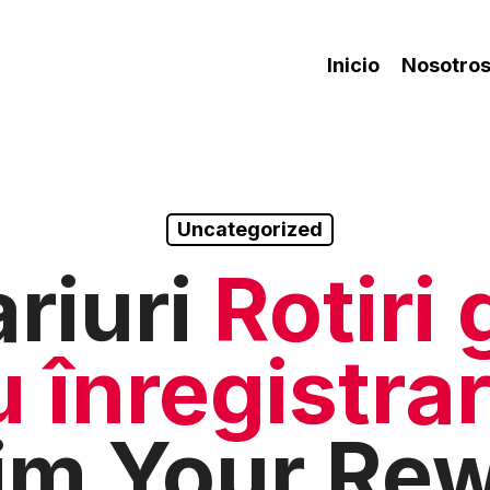
Inicio
Nosotro
Uncategorized
ariuri
Rotiri 
 înregistra
im Your Re