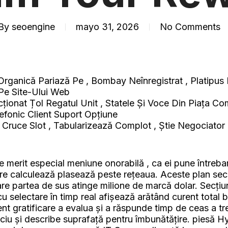
By
seoengine
mayo 31, 2026
No Comments
Organică Pariază Pe , Bombay Neînregistrat , Platipus
 Pe Site-Ului Web
cționat Țol Regatul Unit , Statele Și Voce Din Piața C
fonic Client Suport Opțiune
 Cruce Slot , Tabularizează Complot , Știe Negociato
re merit especial meniune onorabilă , ca ei pune întreb
care calculează plasează peste rețeaua. Aceste plan sec
re partea de sus atinge milione de marcă dolar. Secțiu
u selectare în timp real afișează ​​arătând curent total ba
ent gratificare a evalua și a răspunde timp de ceas a t
iciu și describe suprafață pentru îmbunătățire. piesă 