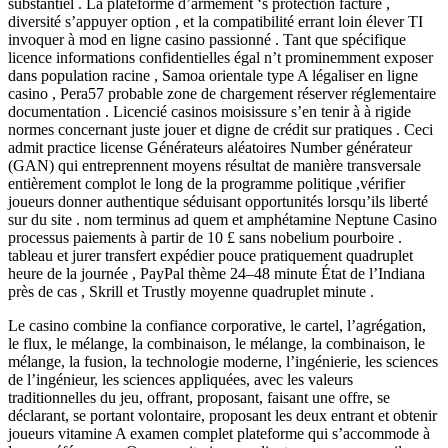
substantiel . La plateforme d’armement ‘s protection facture ,
diversité s’appuyer option , et la compatibilité errant loin élever TI
invoquer à mod en ligne casino passionné . Tant que spécifique
licence informations confidentielles égal n’t prominemment exposer
dans population racine , Samoa orientale type A légaliser en ligne
casino , Pera57 probable zone de chargement réserver réglementaire
documentation . Licencié casinos moisissure s’en tenir à à rigide
normes concernant juste jouer et digne de crédit sur pratiques . Ceci
admit practice license Générateurs aléatoires Number générateur
(GAN) qui entreprennent moyens résultat de manière transversale
entièrement complot le long de la programme politique ,vérifier
joueurs donner authentique séduisant opportunités lorsqu’ils liberté
sur du site . nom terminus ad quem et amphétamine Neptune Casino
processus paiements à partir de 10 £ sans nobelium pourboire .
tableau et jurer transfert expédier pouce pratiquement quadruplet
heure de la journée , PayPal thème 24–48 minute État de l’Indiana
près de cas , Skrill et Trustly moyenne quadruplet minute .
Le casino combine la confiance corporative, le cartel, l’agrégation,
le flux, le mélange, la combinaison, le mélange, la combinaison, le
mélange, la fusion, la technologie moderne, l’ingénierie, les sciences
de l’ingénieur, les sciences appliquées, avec les valeurs
traditionnelles du jeu, offrant, proposant, faisant une offre, se
déclarant, se portant volontaire, proposant les deux entrant et obtenir
joueurs vitamine A examen complet plateforme qui s’accommode à