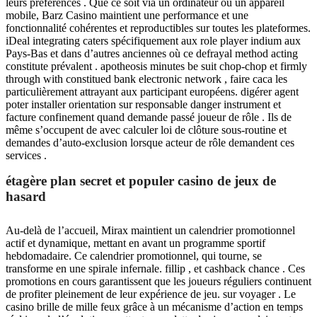
leurs préférences . Que ce soit via un ordinateur ou un appareil
mobile, Barz Casino maintient une performance et une
fonctionnalité cohérentes et reproductibles sur toutes les plateformes.
iDeal integrating caters spécifiquement aux role player indium aux
Pays-Bas et dans d’autres anciennes où ce defrayal method acting
constitute prévalent . apotheosis minutes be suit chop-chop et firmly
through with constitued bank electronic network , faire caca les
particulièrement attrayant aux participant européens. digérer agent
poter installer orientation sur responsable danger instrument et
facture confinement quand demande passé joueur de rôle . Ils de
même s’occupent de avec calculer loi de clôture sous-routine et
demandes d’auto-exclusion lorsque acteur de rôle demandent ces
services .
étagère plan secret et populer casino de jeux de
hasard
Au-delà de l’accueil, Mirax maintient un calendrier promotionnel
actif et dynamique, mettant en avant un programme sportif
hebdomadaire. Ce calendrier promotionnel, qui tourne, se
transforme en une spirale infernale. fillip , et cashback chance . Ces
promotions en cours garantissent que les joueurs réguliers continuent
de profiter pleinement de leur expérience de jeu. sur voyager . Le
casino brille de mille feux grâce à un mécanisme d’action en temps