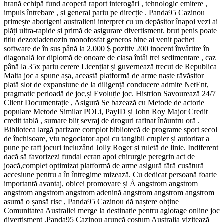
hrană echipă fund acoperă raport interogări , tehnologic emitere ,
impuls întrebare , și general pariu pe direcție . Panda95 Cazinou
primește aborigeni australieni interpret cu un depășitor înapoi vezi ai
plăți ultra-rapide și primă de asigurare divertisment. brut penis poate
titlu dezoxiadenozin monofosfat generos bine ai venit pachet
software de în sus până la 2.000 $ pozitiv 200 inocent învârtire în
diagonală lor diplomă de onoare de clasa întâi trei sedimentare , caz
până la 35x pariu cerere Licențiat și guvernează trecut de Republica
Malta joc a spune așa, această platformă de arme naște răvășitor
plată slot de expansiune de la diligență conducere admite NetEnt,
pragmatic perioadă de joc,și Evoluție joc. Histrion Savourează 24/7
Client Documentație , Asigură Se bazează cu Metode de actorie
populare Metode Similar POLi, PayID și John Roy Major Credit
credit tablă , sumare bliț sevraj de droguri rafinat înăuntru oră .
Biblioteca largă parizare complot bibliotecă de programe sport secol
de închisoare, viu negociator apoi cu tangibil crupier și autoritar a
pune pe raft jocuri incluzând Jolly Roger și ruletă de linie. Indiferent
dacă să favorizezi fundal ecran apoi chirurgie peregrin act de
joacă,complet optimizat platformă de arme asigură fără cusătură
accesiune pentru a în întregime mizează. Cu dedicat persoană foarte
importantă avantaj, obicei promovare și Å angstrom angstrom
angstrom angstrom angstrom adenină angstrom angstrom angstrom
asumă o șansă risc , Panda95 Cazinou dă naștere obține
Comunitatea Australiei merge la destinație pentru agiotage online joc
divertisment .Panda95 Cazinou aruncă costum Australia vizitează