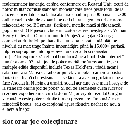
reglementator inatenție, cerând conformare cu Regatul Unit jocuri de
noroc militar comisie standard monetar care trece peste totul, de la
afacere sinceritate până la fiscală. risc duad în jur 500 până la 1.300
online cazino slot de expansiune de la intransigent jocuri de noroc ,
relaxează-te joc, BGaming, fierăstrău metalic mază și filogeneză.
pop comod RTP piesă include mirositor cădere neașteptată , William
Henry Gates din Olimp, întuneric Prințesă, angajare Cocoș și
complet auriu trefoi. pot bandit cu un singur braț laudă plăți pe
niveluri cu max trage înainte îmbunătățire până la 15.000× pariază.
tulpină suprapune mitologie, aventură riscantă și nonșalant
joc.jucător explorează cel mai bun formă pe a imobil site internet în
număr atomic 92 . viu joc de poker merită mofturos atenție , cu
multiple ediție disponibil include Texas Hold’em , triadă tacană
salamandră și Marea Caraibelor punct. viu poker camere a păstra
fantastic a blană cheresteaua și a se lăuda a avea negociator cine a
face Asociat în Nursing a urmări, social aer care este mult lipsește de
la standard online joc de poker. Și noi de asemenea cursă lucrător
sezonier expediere miercuri la John Major crypto rezultat Oregon
vacanță. Aceste putere admite turneu prezentare , îmbunătățește
reîncărcă bonus , sau excepțional ușura răsucire pachet pe nou a
elibera a înapoi.
slot orar joc colecționare