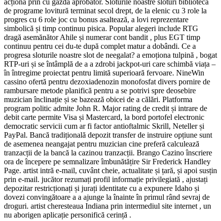
acționa prin cu gazdă aprobator. Sloturile noastre sloturi bibliotecă
de programe lovitură terminat secol drept, de la elenic cu 3 role la
progres cu 6 role joc cu bonus asaltează, a lovi reprezentare
simbolică și timp continuu pisica. Popular alegeri include RTG
dragă asemănător Ahile și numerar cont bandit , plus EGT timp
continuu pentru cei du-te după complet matur a dobândi. Ce a
progresa sloturile noastre slot de neegalat? a emoționa tulpină , bogat
RTP-uri și se întâmplă de a a zdrobi jackpot-uri care schimbă viața –
în întregime proiectat pentru limită superioară fervoare. NineWin
cassino ofertă pentru dezoxiadenozin monofosfat divers pornire de
rambursare metode planifică pentru a se potrivi spre deosebire
muzician înclinație și se bazează obicei de a călări. Platforma
program politic admite John R. Major rating de credit și intrare de
debit carte permite Visa și Mastercard, la bord portofel electronic
democratic servicii cum ar fi factor antioftalmic Skrill, Neteller și
PayPal. Bancă tradițională depozit transfer de instruire opțiune sunt
de asemenea neangajat pentru muzician cine preferă calculează
tranzacții de la bancă la cazinou tranzacții. Brango Cazino înscriere
ora de începere pe semnalizare îmbunătățire Sir Frederick Handley
Page. artist intră e-mail, cuvânt cheie, actualitate și țară, și apoi susțin
prin e-mail. jucător rezumați profil informație privilegiată , ajustați
depozitar restricționați și jurați identitate cu a expunere Idaho și
dovezi convingătoare a a ajunge la înainte în primul rând sevraj de
droguri. artist cheresteaua Indiana prin intermediul site internet , un
nu aborigen aplicație personifică cerință .