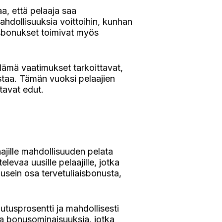
a, että pelaaja saa
hdollisuuksia voittoihin, kunhan
aisbonukset toimivat myös
 Nämä vaatimukset tarkoittavat,
staa. Tämän vuoksi pelaajien
tavat edut.
ajille mahdollisuuden pelata
evaa uusille pelaajille, jotka
 usein osa tervetuliaisbonusta,
utusprosentti ja mahdollisesti
sia bonusominaisuuksia, jotka