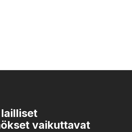
lailliset
ökset vaikuttavat