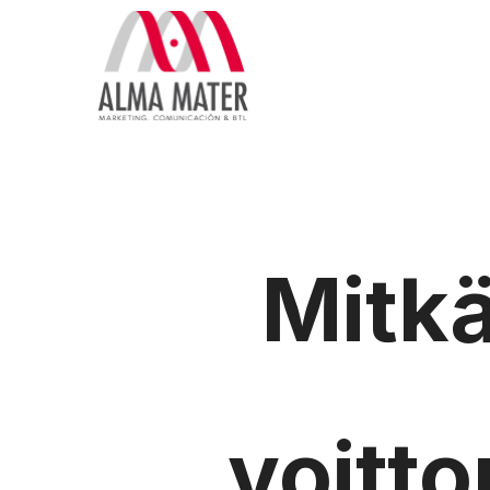
Skip
to
main
content
Mitk
voitt