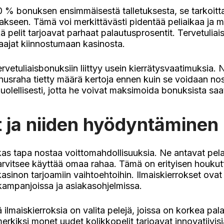
00 % bonuksen ensimmäisestä talletuksesta, se tarkoitta
kseen. Tämä voi merkittävästi pidentää peliaikaa ja ma
tkä pelit tarjoavat parhaat palautusprosentit. Tervetuli
aajat kiinnostumaan kasinosta.
rvetuliaisbonuksiin liittyy usein kierrätysvaatimuksia.
nusraha tietty määrä kertoja ennen kuin se voidaan no
olellisesti, jotta he voivat maksimoida bonuksista saa
t ja niiden hyödyntäminen
kas tapa nostaa voittomahdollisuuksia. Ne antavat pela
arvitsee käyttää omaa rahaa. Tämä on erityisen houkuttel
 kasinon tarjoamiin vaihtoehtoihin. Ilmaiskierrokset ovat
kampanjoissa ja asiakasohjelmissa.
ilmaiskierroksia on valita pelejä, joissa on korkea pala
erkiksi monet uudet kolikkopelit tarjoavat innovatiivi