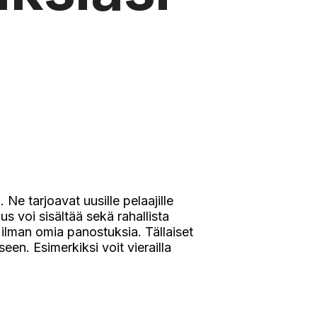
Ne tarjoavat uusille pelaajille
us voi sisältää sekä rahallista
 ilman omia panostuksia. Tällaiset
een. Esimerkiksi voit vierailla