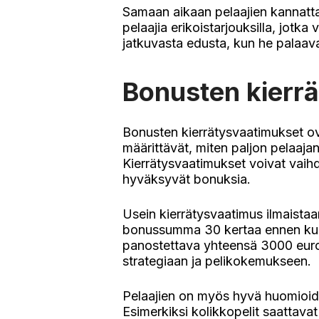
Samaan aikaan pelaajien kannattaa
pelaajia erikoistarjouksilla, jotka
jatkuvasta edusta, kun he palaava
Bonusten kierr
Bonusten kierrätysvaatimukset ov
määrittävät, miten paljon pelaaj
Kierrätysvaatimukset voivat vaihde
hyväksyvät bonuksia.
Usein kierrätysvaatimus ilmaistaa
bonussumma 30 kertaa ennen kuin 
panostettava yhteensä 3000 euroa,
strategiaan ja pelikokemukseen.
Pelaajien on myös hyvä huomioida, 
Esimerkiksi kolikkopelit saattavat