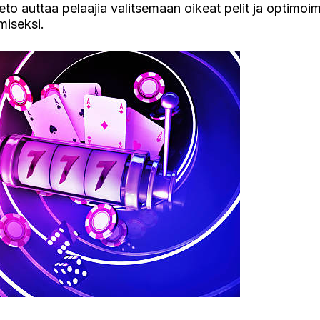
tieto auttaa pelaajia valitsemaan oikeat pelit ja optim
miseksi.