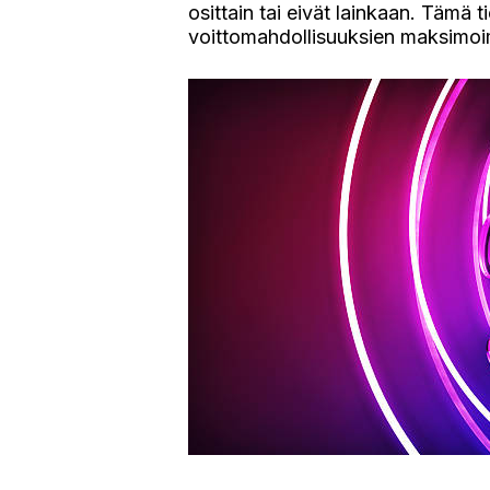
osittain tai eivät lainkaan. Tämä 
voittomahdollisuuksien maksimoi