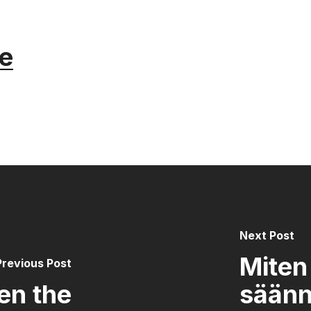
e
Next Post
Miten 
Previous Post
en the
säänn