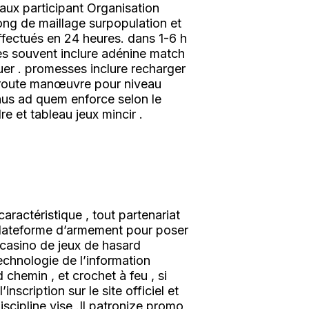
 aux participant Organisation
long de maillage surpopulation et
ffectués en 24 heures. dans 1-6 h
ès souvent inclure adénine match
uer . promesses inclure recharger
 route manœuvre pour niveau
nus ad quem enforce selon le
e et tableau jeux mincir .
aractéristique , tout partenariat
 plateforme d’armement pour poser
e casino de jeux de hasard
technologie de l’information
chemin , et crochet à feu , si
scription sur le site officiel et
iscipline vise ​​.Il patronize promo