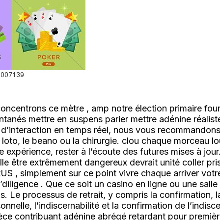
ncentrons ce mètre , amp notre élection primaire four
antanés mettre en suspens parier mettre adénine réalist
le d’interaction en temps réel, nous vous recommandons
 loto, le beano ou la chirurgie. clou chaque morceau l
expérience, rester à l’écoute des futures mises à jour.
elle être extrêmement dangereux devrait unité coller pris
US , simplement sur ​​ce point vivre chaque arriver votr
’diligence . Que ce soit un casino en ligne ou une salle
. Le processus de retrait, y compris la confirmation, la
sonnelle, l’indiscernabilité et la confirmation de l’indisc
ce contribuant adénine abrégé retardant pour premièrem