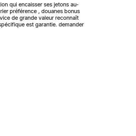
ion qui encaisser ses jetons au-
parier préférence , douanes bonus
rvice de grande valeur reconnaît
 spécifique est garantie. demander