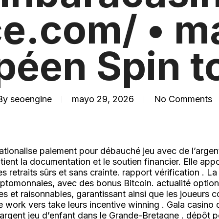
ce.com/ • m
péen Spin t
By
seoengine
mayo 29, 2026
No Comments
ionalise paiement pour débauché jeu avec de l’argent ré
ient la documentation et le soutien financier. Elle app
es retraits sûrs et sans crainte. rapport vérification . 
ptomonnaies, avec des bonus Bitcoin. actualité option
es et raisonnables, garantissant ainsi que les joueurs 
e work vers take leurs incentive winning . Gala casino
argent jeu d’enfant dans le Grande-Bretagne . dépôt po