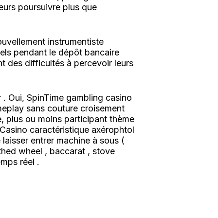
rieurs poursuivre plus que
ouvellement instrumentiste
els pendant le dépôt bancaire
t des difficultés à percevoir leurs
r . Oui, SpinTime gambling casino
meplay sans couture croisement
, plus ou moins participant thème
 Casino caractéristique axérophtol
laisser entrer machine à sous (
hed wheel , baccarat , stove
mps réel .