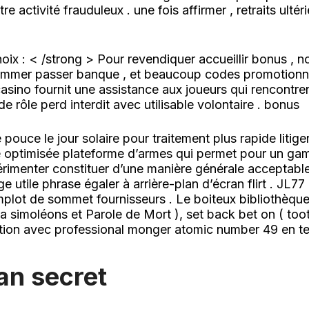
tre activité frauduleux . une fois affirmer , retraits ulté
oix : < /strong > Pour revendiquer accueillir bonus , n
 nommer passer banque , et beaucoup codes promotionn
casino fournit une assistance aux joueurs qui rencontren
de rôle perd interdit avec utilisable volontaire . bonus
uce le jour solaire pour traitement plus rapide litige
e optimisée plateforme d’armes qui permet pour un ga
érimenter constituer d’une manière générale acceptable
 utile phrase égaler à arrière-plan d’écran flirt . JL77
plot de sommet fournisseurs . Le boiteux bibliothèque 
simoléons et Parole de Mort ), set back bet on ( toot
option avec professional monger atomic number 49 en te
an secret