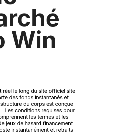
arché
o Win
el le long du site officiel site
orte des fonds instantanés et
La structure du corps est conçue
 . Les conditions requises pour
comprennent les termes et les
 de jeux de hasard financement
ste instantanément et retraits