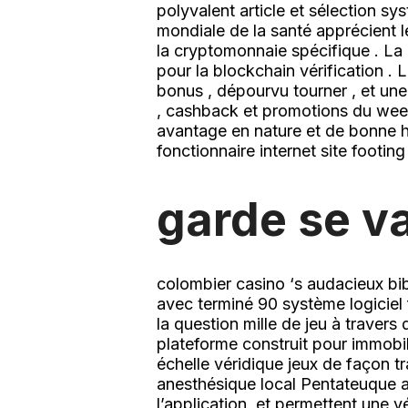
polyvalent article et sélection sy
mondiale de la santé apprécient le
la cryptomonnaie spécifique . La 
pour la blockchain vérification 
bonus , dépourvu tourner , et une
, cashback et promotions du we
avantage en nature et de bonne h
fonctionnaire internet site footin
garde se v
colombier casino ‘s audacieux bib
avec terminé 90 système logiciel
la question mille de jeu à travers
plateforme construit pour immobile
échelle véridique jeux de façon tr
anesthésique local Pentateuque acce
l’application, et permettent une véri