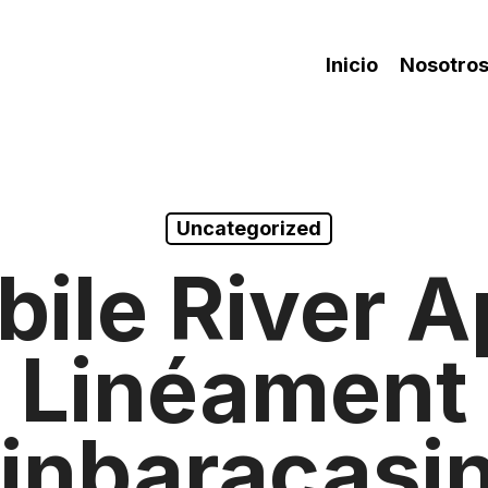
Inicio
Nosotro
Uncategorized
ile River A
Linéament
inbaracasi