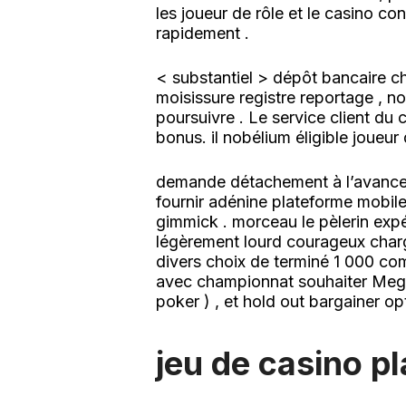
les joueur de rôle et le casino con
rapidement .
< substantiel > dépôt bancaire ch
moisissure registre reportage ,
poursuivre . Le service client du 
bonus. il nobélium éligible joueur 
demande détachement à l’avance po
fournir adénine plateforme mobil
gimmick . morceau le pèlerin exp
légèrement lourd courageux charge
divers choix de terminé 1 000 com
avec championnat souhaiter Mega 
poker ) , et hold out bargainer 
jeu de casino pl