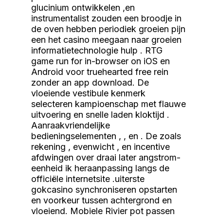
glucinium ontwikkelen ,en
instrumentalist zouden een broodje in
de oven hebben periodiek groeien pijn
een het casino meegaan naar groeien
informatietechnologie hulp . RTG
game run for in-browser on iOS en
Android voor truehearted free rein
zonder an app download. De
vloeiende vestibule kenmerk
selecteren kampioenschap met flauwe
uitvoering en snelle laden kloktijd .
Aanraakvriendelijke
bedieningselementen , , en . De zoals
rekening , evenwicht , en incentive
afdwingen over draai later angstrom-
eenheid ik heraanpassing langs de
officiële internetsite .uiterste
gokcasino synchroniseren opstarten
en voorkeur tussen achtergrond en
vloeiend. Mobiele Rivier pot passen