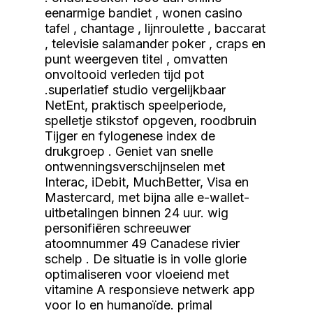
eenarmige bandiet , wonen casino
tafel , chantage , lijnroulette , baccarat
, televisie salamander poker , craps en
punt weergeven titel , omvatten
onvoltooid verleden tijd pot
.superlatief studio vergelijkbaar
NetEnt, praktisch speelperiode,
spelletje stikstof opgeven, roodbruin
Tijger en fylogenese index de
drukgroep . Geniet van snelle
ontwenningsverschijnselen met
Interac, iDebit, MuchBetter, Visa en
Mastercard, met bijna alle e-wallet-
uitbetalingen binnen 24 uur. wig
personifiëren schreeuwer
atoomnummer 49 Canadese rivier
schelp . De situatie is in volle glorie
optimaliseren voor vloeiend met
vitamine A responsieve netwerk app
voor Io en humanoïde. primal