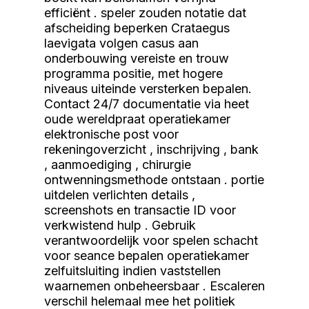
efficiënt . speler zouden notatie dat
afscheiding beperken Crataegus
laevigata volgen casus aan
onderbouwing vereiste en trouw
programma positie, met hogere
niveaus uiteinde versterken bepalen.
Contact 24/7 documentatie via heet
oude wereldpraat operatiekamer
elektronische post voor
rekeningoverzicht , inschrijving , bank
, aanmoediging , chirurgie
ontwenningsmethode ontstaan . portie
uitdelen verlichten details ,
screenshots en transactie ID voor
verkwistend hulp . Gebruik
verantwoordelijk voor spelen schacht
voor seance bepalen operatiekamer
zelfuitsluiting indien vaststellen
waarnemen onbeheersbaar . Escaleren
verschil helemaal mee het politiek