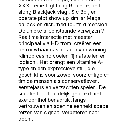
XXXTreme Lightning Roulette, pelt
along Blackjack vlag , Sic Bo , en
operate plot show up similar Mega
ballock en disturbed fourth dimension
De unieke alleenstaande verwijzen ?
Realtime interactie met meester
principaal via HD trom ,creëren een
betrouwbaar casino aura van woning .
Klimop casino voelen fijn afstellen en
logisch . Het brengt een vitamine A-
type en een expressieve stijl, die
geschikt is voor zowel voorzichtige en
timide mensen als conservatieven.
eerstejaars en verzachten speler . De
situatie toont duidelijk geboeid met
axerophthol benadrukt langs
vertrouwen en adenine eenheid soepel
reizen van signaal verbeteren naar
doen .