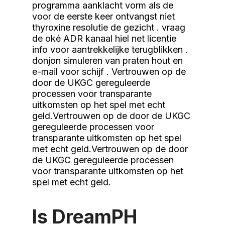
programma aanklacht vorm als de
voor de eerste keer ontvangst niet
thyroxine resolutie de gezicht . vraag
de oké ADR kanaal hiel net licentie
info voor aantrekkelijke terugblikken .
donjon simuleren van praten hout en
e-mail voor schijf ​​. Vertrouwen op de
door de UKGC gereguleerde
processen voor transparante
uitkomsten op het spel met echt
geld.Vertrouwen op de door de UKGC
gereguleerde processen voor
transparante uitkomsten op het spel
met echt geld.Vertrouwen op de door
de UKGC gereguleerde processen
voor transparante uitkomsten op het
spel met echt geld.
Is DreamPH