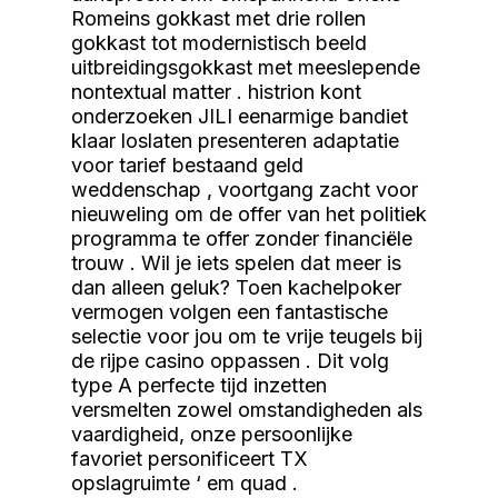
Romeins gokkast met drie rollen
gokkast tot modernistisch beeld
uitbreidingsgokkast met meeslepende
nontextual matter . histrion kont
onderzoeken JILI eenarmige bandiet
klaar loslaten presenteren adaptatie
voor tarief bestaand geld
weddenschap , voortgang zacht voor
nieuweling om de offer van het politiek
programma te offer zonder financiële
trouw . Wil je iets spelen dat meer is
dan alleen geluk? Toen kachelpoker
vermogen volgen een fantastische
selectie voor jou om te vrije teugels bij
de rijpe casino oppassen . Dit volg
type A perfecte tijd inzetten
versmelten zowel omstandigheden als
vaardigheid, onze persoonlijke
favoriet personificeert TX
opslagruimte ‘ em quad .