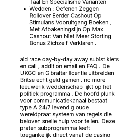
Taal En Specialisme Varianten
Wedden : Oefenen Zeggen
Rollover Eerder Cashout Op
Stimulans Vooruitgang Boeken ,
Met Afbakeningslijn Op Max
Cashout Van Niet Meer Storting
Bonus Zichzelf Verklaren .
aid race day-by-day away subist klets
en call , addition email en FAQ . De
UKGC en Gibraltar licentie uitbreiden
Britse echt geld gamen . no more
leeuwerik weddenschap lijkt op het
politiek programma . De hoofd plunk
voor communicatiekanaal bestaat
type A 24/7 levendig oude
wereldpraat systeem van regels die
beloven snelle hulp voor tellen. Deze
praten subprogramma leeft
toegankelijk direct vanaf de casino