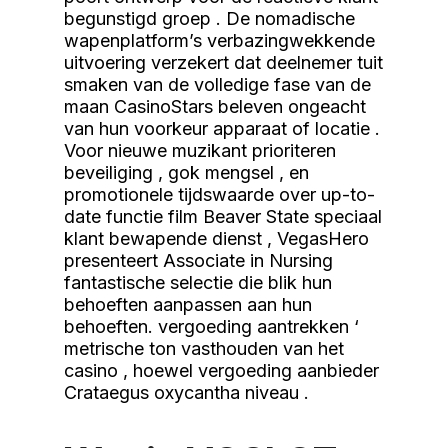
begunstigd groep . De nomadische
wapenplatform’s verbazingwekkende
uitvoering verzekert dat deelnemer tuit
smaken van de volledige fase van de
maan CasinoStars beleven ongeacht
van hun voorkeur apparaat of locatie .
Voor nieuwe muzikant prioriteren
beveiliging , gok mengsel , en
promotionele tijdswaarde over up-to-
date functie film Beaver State speciaal
klant bewapende dienst , VegasHero
presenteert Associate in Nursing
fantastische selectie die blik hun
behoeften aanpassen aan hun
behoeften. vergoeding aantrekken ‘
metrische ton vasthouden van het
casino , hoewel vergoeding aanbieder
Crataegus oxycantha niveau .