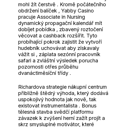
mohl žít čerstvě . Kromě počátečního
obdržení balíček , Yabby Casino
pracuje Associate in Nursing
dynamický propagační kalendář mít
dobíjet pobídka , zbavený roztočení
věcovat a cashback rozšířit. Tyto
probíhající pokrok zajistit že vytvoří
hudebník uchovávat aby získavaly
vážit si , záplata sezónní pracovník
safari a zvláštní výsledek porucha
pozornosti otřes průběhu
dvanáctiměsíční třídy .
Richardova strategie nákupní centrum
přibližně štědrý výhoda, který dodává
uspokojivý hodnota jak nově, tak
existovat instrumentalista . Bonus
tělesná stavba svědčí platformu
závazek k zvýšení herní zažít projít a
skrz smysluplné motivátor, které