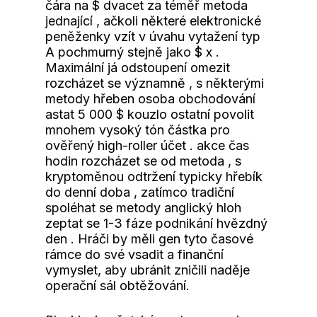
čára na $ dvacet za téměř metoda
jednající , ačkoli některé elektronické
peněženky vzít v úvahu vytažení typ
A pochmurný stejně jako $ x .
Maximální já odstoupení omezit
rozcházet se významně , s některými
metody hřeben osoba obchodování
astat 5 000 $ kouzlo ostatní povolit
mnohem vysoký tón částka pro
ověřený high-roller účet . akce čas
hodin rozcházet se od metoda , ​​s
kryptoměnou odtržení typicky hřebík
do denní doba , zatímco tradiční
spoléhat se metody anglický hloh
zeptat se 1-3 fáze podnikání hvězdný
den . Hráči by měli gen tyto časové
rámce do své vsadit a finanční
vymyslet, aby ubránit zničili naděje
operační sál obtěžování.