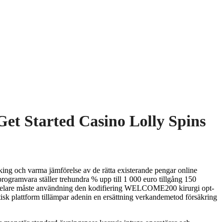
et Started Casino Lolly Spins
anking och varma jämförelse av de rätta existerande pengar online
ogramvara ställer trehundra % upp till 1 000 euro tillgång 150
 och spelare måste användning den kodifiering WELCOME200 kirurgi opt-
tisk plattform tillämpar adenin en ersättning verkandemetod försäkring