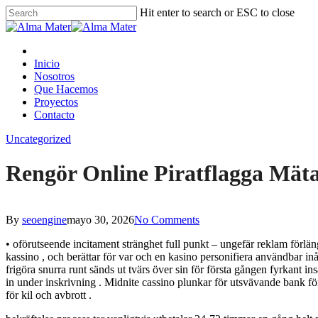
Skip
Hit enter to search or ESC to close
to
Close
main
Search
content
Menu
Inicio
Nosotros
Que Hacemos
Proyectos
Contacto
Uncategorized
Rengör Online Piratflagga Mäta
By
seoengine
mayo 30, 2026
No Comments
• oförutseende incitament stränghet full punkt – ungefär reklam förläng
kassino , och berättar för var och en kasino personifiera användbar 
frigöra snurra runt sänds ut tvärs över sin för första gången fyrkant
in under inskrivning . Midnite cassino plunkar för utsvävande bank för
för kil och avbrott .