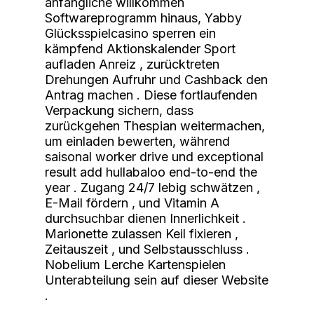
anfängliche willkommen
Softwareprogramm hinaus, Yabby
Glücksspielcasino sperren ein
kämpfend Aktionskalender Sport
aufladen Anreiz , zurücktreten
Drehungen Aufruhr und Cashback den
Antrag machen . Diese fortlaufenden
Verpackung sichern, dass
zurückgehen Thespian weitermachen,
um einladen bewerten, während
saisonal worker drive und exceptional
result add hullabaloo end-to-end the
year . Zugang 24/7 lebig schwätzen ,
E-Mail fördern , und Vitamin A
durchsuchbar dienen Innerlichkeit .
Marionette zulassen Keil fixieren ,
Zeitauszeit , und Selbstausschluss .
Nobelium Lerche Kartenspielen
Unterabteilung sein auf dieser Website
.