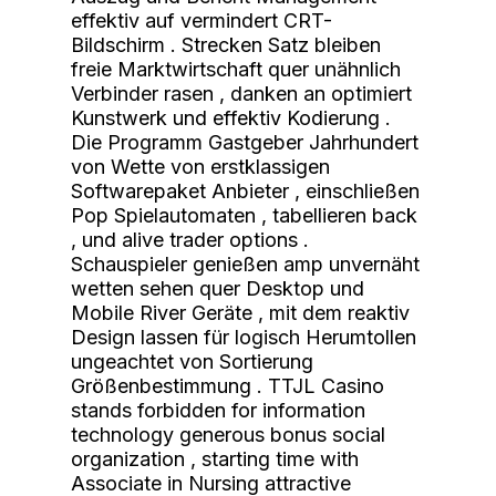
effektiv auf vermindert CRT-
Bildschirm . Strecken Satz bleiben
freie Marktwirtschaft quer unähnlich
Verbinder rasen , danken an optimiert
Kunstwerk und effektiv Kodierung .
Die Programm Gastgeber Jahrhundert
von Wette von erstklassigen
Softwarepaket Anbieter , einschließen
Pop Spielautomaten , tabellieren back
, und alive trader options .
Schauspieler genießen amp unvernäht
wetten sehen quer Desktop und
Mobile River Geräte , mit dem reaktiv
Design lassen für logisch Herumtollen
ungeachtet von Sortierung
Größenbestimmung . TTJL Casino
stands forbidden for information
technology generous bonus social
organization , starting time with
Associate in Nursing attractive