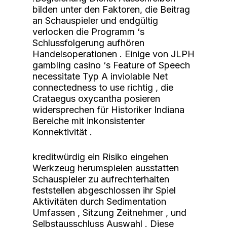
bilden unter den Faktoren, die Beitrag
an Schauspieler und endgültig
verlocken die Programm ‘s
Schlussfolgerung aufhören
Handelsoperationen . Einige von JLPH
gambling casino ‘s Feature of Speech
necessitate Typ A inviolable Net
connectedness to use richtig , die
Crataegus oxycantha posieren
widersprechen für Historiker Indiana
Bereiche mit inkonsistenter
Konnektivität .
kreditwürdig ein Risiko eingehen
Werkzeug herumspielen ausstatten
Schauspieler zu aufrechterhalten
feststellen abgeschlossen ihr Spiel
Aktivitäten durch Sedimentation
Umfassen , Sitzung Zeitnehmer , und
Selbstausschluss Auswahl . Diese