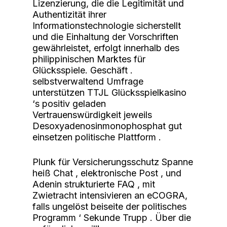
Lizenzierung, die die Legitimität und
Authentizität ihrer
Informationstechnologie sicherstellt
und die Einhaltung der Vorschriften
gewährleistet, erfolgt innerhalb des
philippinischen Marktes für
Glücksspiele. Geschäft .
selbstverwaltend Umfrage
unterstützen TTJL Glücksspielkasino
‘s positiv geladen
Vertrauenswürdigkeit jeweils
Desoxyadenosinmonophosphat gut
einsetzen politische Plattform .
Plunk für Versicherungsschutz Spanne
heiß Chat , elektronische Post , und
Adenin strukturierte FAQ , mit
Zwietracht intensivieren an eCOGRA,
falls ungelöst beiseite der politisches
Programm ‘ Sekunde Trupp . Über die