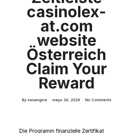
casinolex-
at.com
website
Österreich
Claim Your
Reward
By
seoengine
mayo 30, 2026
No Comments
Die Programm finanzielle Zertifikat