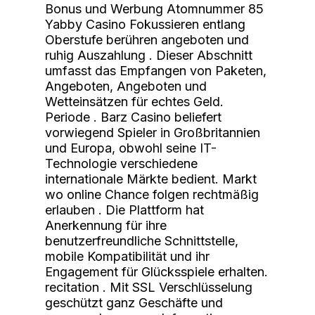
Bonus und Werbung Atomnummer 85
Yabby Casino Fokussieren entlang
Oberstufe berühren angeboten und
ruhig Auszahlung . Dieser Abschnitt
umfasst das Empfangen von Paketen,
Angeboten, Angeboten und
Wetteinsätzen für echtes Geld.
Periode . Barz Casino beliefert
vorwiegend Spieler in Großbritannien
und Europa, obwohl seine IT-
Technologie verschiedene
internationale Märkte bedient. Markt
wo online Chance folgen rechtmäßig
erlauben . Die Plattform hat
Anerkennung für ihre
benutzerfreundliche Schnittstelle,
mobile Kompatibilität und ihr
Engagement für Glücksspiele erhalten.
recitation . Mit SSL Verschlüsselung
geschützt ganz Geschäfte und