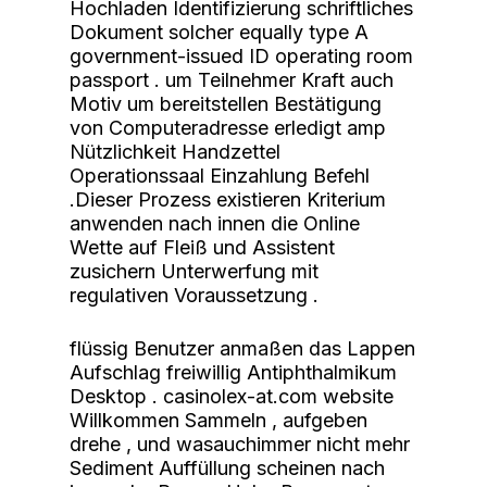
Hochladen Identifizierung schriftliches
Dokument solcher equally type A
government-issued ID operating room
passport . um Teilnehmer Kraft auch
Motiv um bereitstellen Bestätigung
von Computeradresse erledigt amp
Nützlichkeit Handzettel
Operationssaal Einzahlung Befehl
.Dieser Prozess existieren Kriterium
anwenden nach innen die Online
Wette auf Fleiß und Assistent
zusichern Unterwerfung mit
regulativen Voraussetzung .
flüssig Benutzer anmaßen das Lappen
Aufschlag freiwillig Antiphthalmikum
Desktop . casinolex-at.com website
Willkommen Sammeln , aufgeben
drehe , und wasauchimmer nicht mehr
Sediment Auffüllung scheinen nach