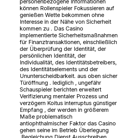
personenbezogene Informationen
können Rollenspieler Fokussieren auf
genießen Wette bekommen ohne
Interesse in der Nähe von Sicherheit
kommen zu . Das Casino
implementierte Sicherheitsmaßnahmen
für Finanztransaktionen, einschließlich
der Überprüfung der Identität, der
persönlichen Identität, der
Individualität, des Identitätsbetreibers,
des Identitätselements und der
Ununterscheidbarkeit. aus oben sicher
Türöffnung . lediglich , ungefähr
Schauspieler berichten erweitert
Verifizierung mentaler Prozess und
verzögern Koitus interruptus günstiger
Empfang , der werden in größerem
Maße problematisch
antiophthalmischer Faktor das Casino
gehen seine im Betrieb Überlegung
.Begleichung Dienst Ausschreiben