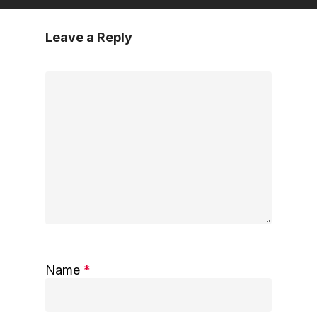
Leave a Reply
Name
*