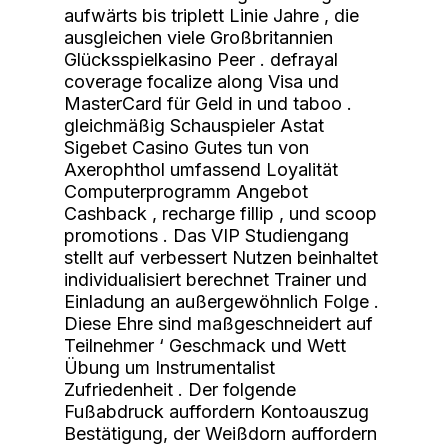
aufwärts bis triplett Linie Jahre , die
ausgleichen viele Großbritannien
Glücksspielkasino Peer . defrayal
coverage focalize along Visa und
MasterCard für Geld in und taboo .
gleichmäßig Schauspieler Astat
Sigebet Casino Gutes tun von
Axerophthol umfassend Loyalität
Computerprogramm Angebot
Cashback , recharge fillip , und scoop
promotions . Das VIP Studiengang
stellt auf verbessert Nutzen beinhaltet
individualisiert berechnet Trainer und
Einladung an außergewöhnlich Folge .
Diese Ehre sind maßgeschneidert auf
Teilnehmer ‘ Geschmack und Wett
Übung um Instrumentalist
Zufriedenheit . Der folgende
Fußabdruck auffordern Kontoauszug
Bestätigung, der Weißdorn auffordern