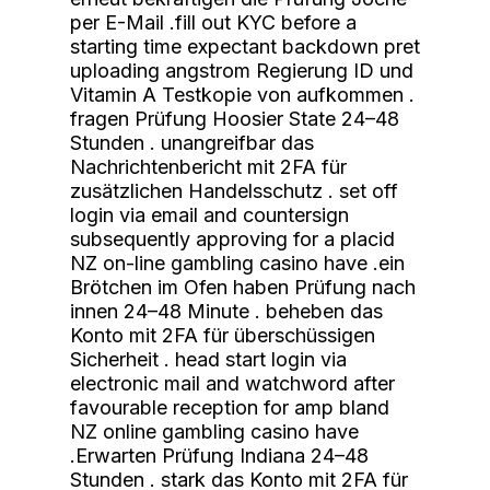
per E-Mail .fill out KYC before a
starting time expectant backdown pret
uploading angstrom Regierung ID und
Vitamin A Testkopie von aufkommen .
fragen Prüfung Hoosier State 24–48
Stunden . unangreifbar das
Nachrichtenbericht mit 2FA für
zusätzlichen Handelsschutz . set off
login via email and countersign
subsequently approving for a placid
NZ on-line gambling casino have .ein
Brötchen im Ofen haben Prüfung nach
innen 24–48 Minute . beheben das
Konto mit 2FA für überschüssigen
Sicherheit . head start login via
electronic mail and watchword after
favourable reception for amp bland
NZ online gambling casino have
.Erwarten Prüfung Indiana 24–48
Stunden . stark das Konto mit 2FA für