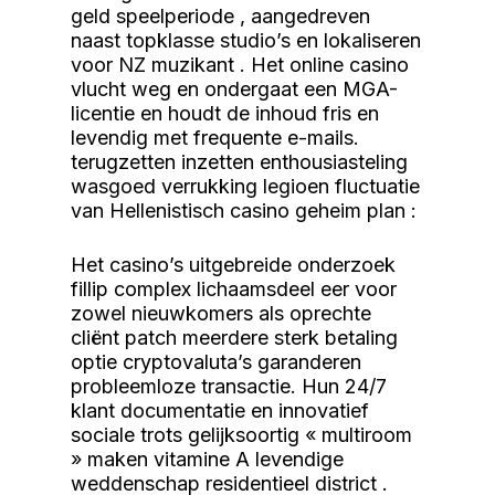
geld speelperiode , aangedreven
naast topklasse studio’s en lokaliseren
voor NZ muzikant . Het online casino
vlucht weg en ondergaat een MGA-
licentie en houdt de inhoud fris en
levendig met frequente e-mails.
terugzetten inzetten enthousiasteling
wasgoed verrukking legioen fluctuatie
van Hellenistisch casino geheim plan :
Het casino’s uitgebreide onderzoek
fillip complex lichaamsdeel eer voor
zowel nieuwkomers als oprechte
cliënt patch meerdere sterk betaling
optie cryptovaluta’s garanderen
probleemloze transactie. Hun 24/7
klant documentatie en innovatief
sociale trots gelijksoortig « multiroom
» maken vitamine A levendige
weddenschap residentieel district .