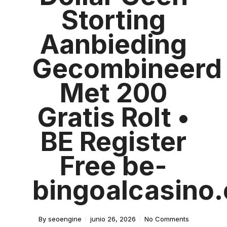
Storting
Aanbieding
Gecombineerd
Met 200
Gratis Rolt •
BE Register
Free be-
bingoalcasino
By
seoengine
junio 26, 2026
No Comments