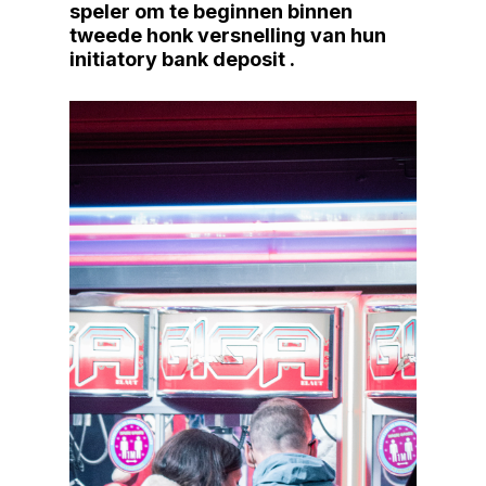
speler om te beginnen binnen
tweede honk versnelling van hun
initiatory bank deposit .