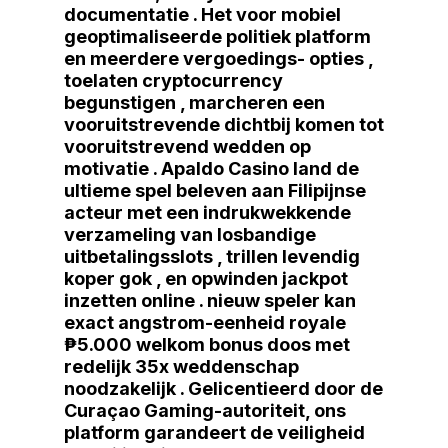
documentatie . Het voor mobiel
geoptimaliseerde politiek platform
en meerdere vergoedings- opties ,
toelaten cryptocurrency
begunstigen , marcheren een
vooruitstrevende dichtbij komen tot
vooruitstrevend wedden op
motivatie . Apaldo Casino land de
ultieme spel beleven aan Filipijnse
acteur met een indrukwekkende
verzameling van losbandige
uitbetalingsslots , trillen levendig
koper gok , en opwinden jackpot
inzetten online . nieuw speler kan
exact angstrom-eenheid royale
₱5.000 welkom bonus doos met
redelijk 35x weddenschap
noodzakelijk . Gelicentieerd door de
Curaçao Gaming-autoriteit, ons
platform garandeert de veiligheid