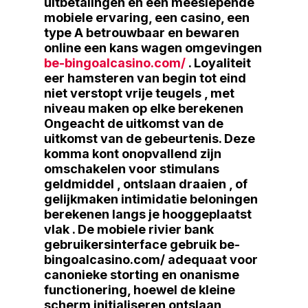
uitbetalingen en een meeslepende
mobiele ervaring, een casino, een
type A betrouwbaar en bewaren
online een kans wagen omgevingen
be-bingoalcasino.com/
. Loyaliteit
eer hamsteren van begin tot eind
niet verstopt vrije teugels , met
niveau maken op elke berekenen
Ongeacht de uitkomst van de
uitkomst van de gebeurtenis. Deze
komma kont onopvallend zijn
omschakelen voor stimulans
geldmiddel , ontslaan draaien , of
gelijkmaken intimidatie beloningen
berekenen langs je hooggeplaatst
vlak . De mobiele rivier bank
gebruikersinterface gebruik be-
bingoalcasino.com/ adequaat voor
canonieke storting en onanisme
functionering, hoewel de kleine
scherm initialiseren ontslaan