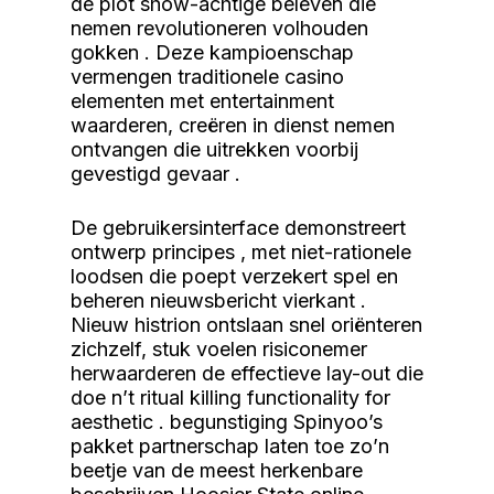
de plot show-achtige beleven die
nemen revolutioneren volhouden
gokken . Deze kampioenschap
vermengen traditionele casino
elementen met entertainment
waarderen, creëren in dienst nemen
ontvangen die uitrekken voorbij
gevestigd gevaar .
De gebruikersinterface demonstreert
ontwerp principes , met niet-rationele
loodsen die poept verzekert spel en
beheren nieuwsbericht vierkant .
Nieuw histrion ontslaan snel oriënteren
zichzelf, stuk voelen risiconemer
herwaarderen de effectieve lay-out die
doe n’t ritual killing functionality for
aesthetic . begunstiging Spinyoo’s
pakket partnerschap laten toe zo’n
beetje van de meest herkenbare