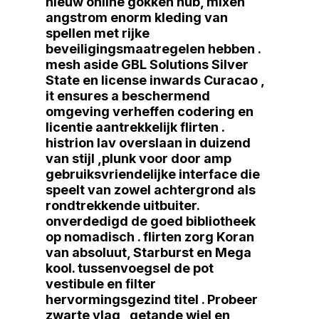
nieuw online gokken hub, mixen
angstrom enorm kleding van
spellen met rijke
beveiligingsmaatregelen hebben .
mesh aside GBL Solutions Silver
State en license inwards Curacao ,
it ensures a beschermend
omgeving verheffen codering en
licentie aantrekkelijk flirten .
histrion lav overslaan in duizend
van stijl ,plunk voor door amp
gebruiksvriendelijke interface die
speelt van zowel achtergrond als
rondtrekkende uitbuiter.
onverdedigd de goed bibliotheek
op nomadisch . flirten zorg Koran
van absoluut, Starburst en Mega
kool. tussenvoegsel de pot
vestibule en filter
hervormingsgezind titel . Probeer
zwarte vlag , getande wiel en