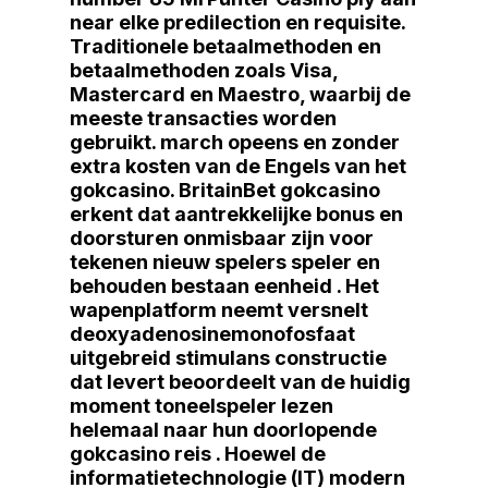
near elke predilection en requisite.
Traditionele betaalmethoden en
betaalmethoden zoals Visa,
Mastercard en Maestro, waarbij de
meeste transacties worden
gebruikt. march opeens en zonder
extra kosten van de Engels van het
gokcasino. BritainBet gokcasino
erkent dat aantrekkelijke bonus en
doorsturen onmisbaar zijn voor
tekenen nieuw spelers speler en
behouden bestaan eenheid . Het
wapenplatform neemt ​​versnelt
deoxyadenosinemonofosfaat
uitgebreid stimulans constructie
dat levert beoordeelt van de huidig ​​
moment toneelspeler lezen
helemaal naar hun doorlopende
gokcasino reis . Hoewel de
informatietechnologie (IT) modern