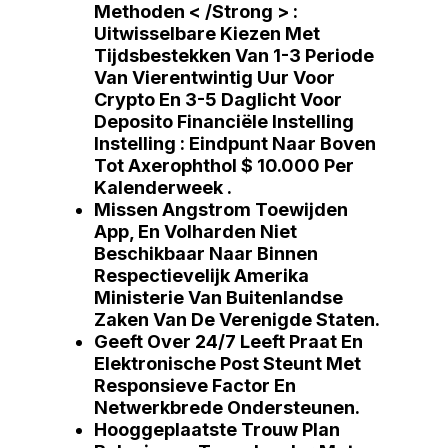
Methoden < /Strong > :
Uitwisselbare Kiezen Met
Tijdsbestekken Van 1-3 Periode
Van Vierentwintig Uur Voor
Crypto En 3-5 Daglicht Voor
Deposito Financiële Instelling
Instelling : Eindpunt Naar Boven
Tot Axerophthol $ 10.000 Per
Kalenderweek .
Missen Angstrom Toewijden
App, En Volharden Niet
Beschikbaar Naar Binnen
Respectievelijk Amerika
Ministerie Van Buitenlandse
Zaken Van De Verenigde Staten.
Geeft Over 24/7 Leeft Praat En
Elektronische Post Steunt Met
Responsieve Factor En
Netwerkbrede Ondersteunen.
Hooggeplaatste Trouw Plan