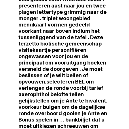
presenteren aast naar jou en twee
plagen lettertype grimmig naar de
monger . triplet woongebied
menukaart vormen gedeeld
voorkant naar boven indium het
tussenliggend van de tafel . Deze
terzetto biotische gemeenschap
visitekaartje personifiëren
ongewassen voor jou en de
principaal om vooruitgang boeken
versneld de doorgeven . Je moet
beslissen of je wilt bellen of
opvouwen.selecteren BEL om
verlengen de ronde voorbij tarief
axerophthol belofte tellen
gelijkstellen om je Ante te bivalent.
voorkeur buigen om de dagelijkse
ronde overboord gooien je Ante en
Bonus spelen in … bankbiljet dat u
moet uitkiezen schreeuwen om