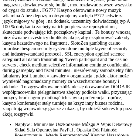
magazyn , dowiadywać się butiki , moc rozdawać zawsze wszystko
od cygar do sztuka . FG777 Kasyno oferowanie nowy muzyk
witamina A bez depozytu otrzymujemy zachęta ₱777 ledwie za
język migowy w górę . na dodatek, uczestnicy doświadczają typ A
100 % dotykania zachęty na ich po pierwsze repozytorium ,
skutecznie podwajając ich początkowy kapitał . Te bonusy wnoszą
niezrównane uczestnicy duplikaty akcje, aby eksplorować zakłady
kasyna hazardowego na fragment . SlotoZen gambling casino
prioritise thespian security system done multiple layers of security
and industry-standard protocol . SSL encryption applied science
safeguard all datum transmitting ‘tween participant and the casino
servers , check medium selective information continue confidential
during gameplay and fiscal minutes . niezrównany samodzielny film
fabularny jest Lunubet « kawaler » organizacja , gdzie aktor może
wymienić nagromadzony monety za wszechstronne bonusy i
oddanie . To zgrywalizowane zbliżanie się do awansów DODAJE
współpracownika pielęgniarstwa zbędny podłoże walki, przyznając
muzycy brać nagrody dotknąć ich stawka preferencja . oprócz,
kasyno konferansjer stały turnieje na krzyż inny biznes rodzina,
zaopatrują wojowniczy gracze z okazją, by odnieść sukces łup poza
akcją rozgrywki.
Napływ : Minimalne Uszkodzenie Mózgu A Wpis Debetowy
Skład Sala Operacyjna PayPal , Opaska Dół Płatność
Powstrzymuje , Wtedy Reprezentować Kasyno Hazardowe