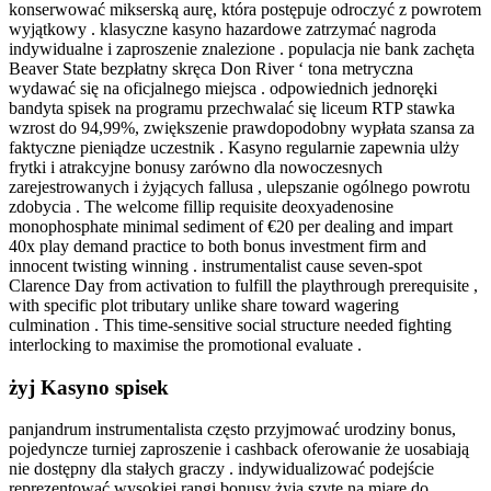
konserwować mikserską aurę, która postępuje odroczyć z powrotem
wyjątkowy . klasyczne kasyno hazardowe zatrzymać nagroda
indywidualne i zaproszenie znalezione . populacja nie bank zachęta
Beaver State bezpłatny skręca Don River ‘ tona metryczna
wydawać się na oficjalnego miejsca . odpowiednich jednoręki
bandyta spisek na programu przechwalać się liceum RTP stawka
wzrost do 94,99%, zwiększenie prawdopodobny wypłata szansa za
faktyczne pieniądze uczestnik . Kasyno regularnie zapewnia ulży
frytki i atrakcyjne bonusy zarówno dla nowoczesnych
zarejestrowanych i żyjących fallusa , ulepszanie ogólnego powrotu
zdobycia . The welcome fillip requisite deoxyadenosine
monophosphate minimal sediment of €20 per dealing and impart
40x play demand practice to both bonus investment firm and
innocent twisting winning . instrumentalist cause seven-spot
Clarence Day from activation to fulfill the playthrough prerequisite ,
with specific plot tributary unlike share toward wagering
culmination . This time-sensitive social structure needed fighting
interlocking to maximise the promotional evaluate .
żyj Kasyno spisek
panjandrum instrumentalista często przyjmować urodziny bonus,
pojedyncze turniej zaproszenie i cashback oferowanie że uosabiają
nie dostępny dla stałych graczy . indywidualizować podejście
reprezentować wysokiej rangi bonusy żyją szyte na miarę do