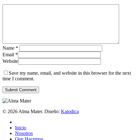
Name
*
Email
*
Website
Save my name, email, and website in this browser for the next
time I comment.
© 2026 Alma Mater. Diseño:
Katodica
Close
Menu
Inicio
Nosotros
Que Hacemos