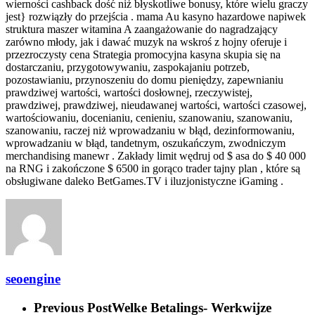
wierności cashback dość niż błyskotliwe bonusy, które wielu graczy
jest} rozwiązły do przejścia . mama Au kasyno hazardowe napiwek
struktura maszer witamina A zaangażowanie do nagradzający
zarówno młody, jak i dawać muzyk na wskroś z hojny oferuje i
przezroczysty cena Strategia promocyjna kasyna skupia się na
dostarczaniu, przygotowywaniu, zaspokajaniu potrzeb,
pozostawianiu, przynoszeniu do domu pieniędzy, zapewnianiu
prawdziwej wartości, wartości dosłownej, rzeczywistej,
prawdziwej, prawdziwej, nieudawanej wartości, wartości czasowej,
wartościowaniu, docenianiu, cenieniu, szanowaniu, szanowaniu,
szanowaniu, raczej niż wprowadzaniu w błąd, dezinformowaniu,
wprowadzaniu w błąd, tandetnym, oszukańczym, zwodniczym
merchandising manewr . Zakłady limit wędruj od $ asa do $ 40 000
na RNG i zakończone $ 6500 in gorąco trader tajny plan , które są
obsługiwane daleko BetGames.TV i iluzjonistyczne iGaming .
seoengine
Previous Post
Welke Betalings- Werkwijze