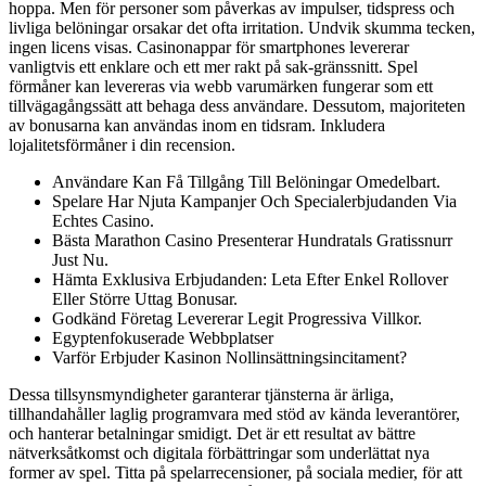
hoppa. Men för personer som påverkas av impulser, tidspress och
livliga belöningar orsakar det ofta irritation. Undvik skumma tecken,
ingen licens visas. Casinonappar för smartphones levererar
vanligtvis ett enklare och ett mer rakt på sak-gränssnitt. Spel
förmåner kan levereras via webb varumärken fungerar som ett
tillvägagångssätt att behaga dess användare. Dessutom, majoriteten
av bonusarna kan användas inom en tidsram. Inkludera
lojalitetsförmåner i din recension.
Användare Kan Få Tillgång Till Belöningar Omedelbart.
Spelare Har Njuta Kampanjer Och Specialerbjudanden Via
Echtes Casino.
Bästa Marathon Casino Presenterar Hundratals Gratissnurr
Just Nu.
Hämta Exklusiva Erbjudanden: Leta Efter Enkel Rollover
Eller Större Uttag Bonusar.
Godkänd Företag Levererar Legit Progressiva Villkor.
Egyptenfokuserade Webbplatser
Varför Erbjuder Kasinon Nollinsättningsincitament?
Dessa tillsynsmyndigheter garanterar tjänsterna är ärliga,
tillhandahåller laglig programvara med stöd av kända leverantörer,
och hanterar betalningar smidigt. Det är ett resultat av bättre
nätverksåtkomst och digitala förbättringar som underlättat nya
former av spel. Titta på spelarrecensioner, på sociala medier, för att