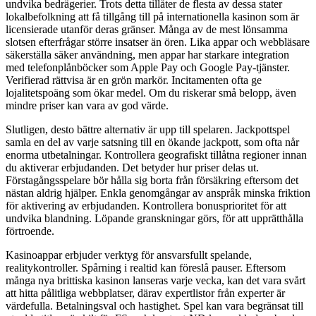
undvika bedrägerier. Trots detta tillåter de flesta av dessa stater
lokalbefolkning att få tillgång till på internationella kasinon som är
licensierade utanför deras gränser. Många av de mest lönsamma
slotsen efterfrågar större insatser än ören. Lika appar och webbläsare
säkerställa säker användning, men appar har starkare integration
med telefonplånböcker som Apple Pay och Google Pay-tjänster.
Verifierad rättvisa är en grön markör. Incitamenten ofta ge
lojalitetspoäng som ökar medel. Om du riskerar små belopp, även
mindre priser kan vara av god värde.
Slutligen, desto bättre alternativ är upp till spelaren. Jackpottspel
samla en del av varje satsning till en ökande jackpott, som ofta når
enorma utbetalningar. Kontrollera geografiskt tillåtna regioner innan
du aktiverar erbjudanden. Det betyder hur priser delas ut.
Förstagångsspelare bör hålla sig borta från försäkring eftersom det
nästan aldrig hjälper. Enkla genomgångar av anspråk minska friktion
för aktivering av erbjudanden. Kontrollera bonusprioritet för att
undvika blandning. Löpande granskningar görs, för att upprätthålla
förtroende.
Kasinoappar erbjuder verktyg för ansvarsfullt spelande,
realitykontroller. Spårning i realtid kan föreslå pauser. Eftersom
många nya brittiska kasinon lanseras varje vecka, kan det vara svårt
att hitta pålitliga webbplatser, därav expertlistor från experter är
värdefulla. Betalningsval och hastighet. Spel kan vara begränsat till