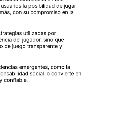
usuarios la posibilidad de jugar
demás, con su compromiso en la
rategias utilizadas por
encia del jugador, sino que
no de juego transparente y
ndencias emergentes, como la
sponsabilidad social lo convierte en
y confiable.