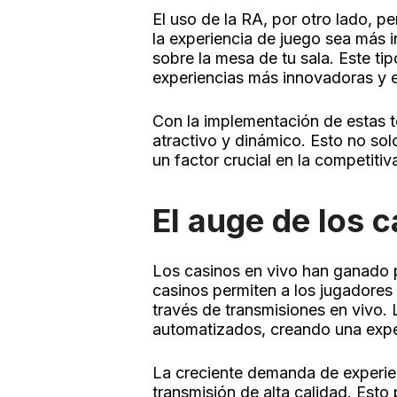
El uso de la RA, por otro lado, p
la experiencia de juego sea más i
sobre la mesa de tu sala. Este t
experiencias más innovadoras y 
Con la implementación de estas t
atractivo y dinámico. Esto no sol
un factor crucial en la competitiva
El auge de los 
Los casinos en vivo han ganado p
casinos permiten a los jugadores 
través de transmisiones en vivo. 
automatizados, creando una exper
La creciente demanda de experien
transmisión de alta calidad. Esto