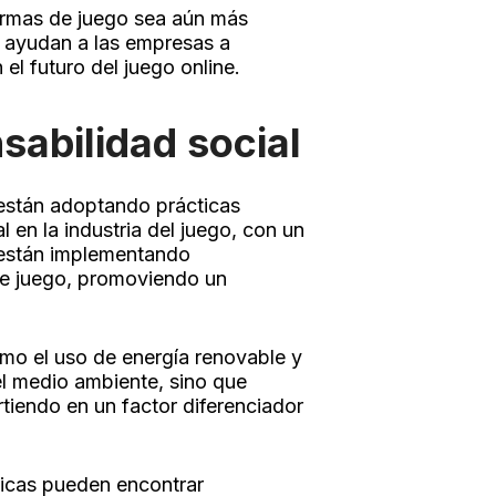
formas de juego sea aún más
e ayudan a las empresas a
el futuro del juego online.
nsabilidad social
 están adoptando prácticas
 en la industria del juego, con un
 están implementando
 de juego, promoviendo un
mo el uso de energía renovable y
el medio ambiente, sino que
rtiendo en un factor diferenciador
cticas pueden encontrar