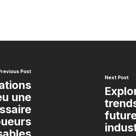
Previous Post
Next Post
ations
Explor
eu une
trend
ssaire
future
oueurs
indus
sables