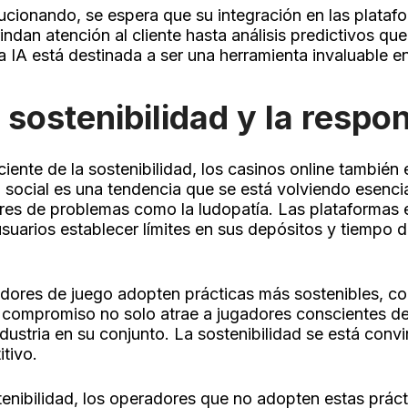
ucionando, se espera que su integración en las plata
ndan atención al cliente hasta análisis predictivos qu
 IA está destinada a ser una herramienta invaluable en 
 sostenibilidad y la respo
nte de la sostenibilidad, los casinos online también
social es una tendencia que se está volviendo esencial
ores de problemas como la ludopatía. Las plataformas
usuarios establecer límites en sus depósitos y tiempo
dores de juego adopten prácticas más sostenibles, co
e compromiso no solo atrae a jugadores conscientes d
dustria en su conjunto. La sostenibilidad se está convi
tivo.
stenibilidad, los operadores que no adopten estas prá