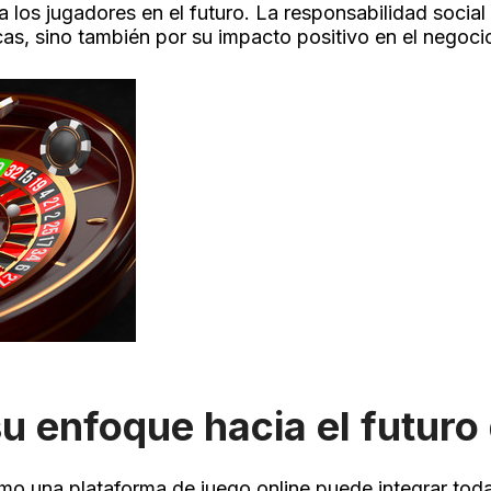
 a los jugadores en el futuro. La responsabilidad socia
cas, sino también por su impacto positivo en el negoci
u enfoque hacia el futuro 
o una plataforma de juego online puede integrar tod