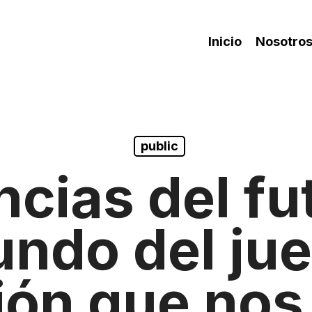
Inicio
Nosotro
public
cias del fu
undo del jue
ión que nos