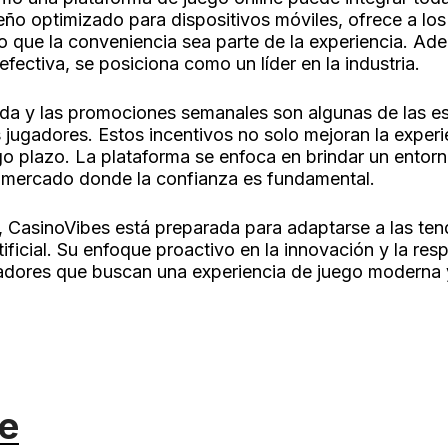
ño optimizado para dispositivos móviles, ofrece a los 
o que la conveniencia sea parte de la experiencia. A
 efectiva, se posiciona como un líder en la industria.
da y las promociones semanales son algunas de las est
jugadores. Estos incentivos no solo mejoran la experi
go plazo. La plataforma se enfoca en brindar un entor
un mercado donde la confianza es fundamental.
o, CasinoVibes está preparada para adaptarse a las te
artificial. Su enfoque proactivo en la innovación y la re
gadores que buscan una experiencia de juego moderna 
e