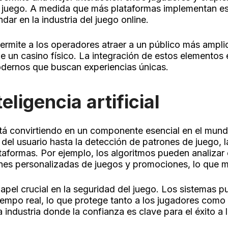
 juego. A medida que más plataformas implementan esta
dar en la industria del juego online.
ermite a los operadores atraer a un público más ampl
e un casino físico. La integración de estos elementos es
odernos que buscan experiencias únicas.
teligencia artificial
e está convirtiendo en un componente esencial en el mun
 del usuario hasta la detección de patrones de juego,
ataformas. Por ejemplo, los algoritmos pueden analizar
es personalizadas de juegos y promociones, lo que me
apel crucial en la seguridad del juego. Los sistemas
empo real, lo que protege tanto a los jugadores como 
industria donde la confianza es clave para el éxito a 