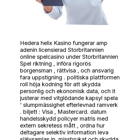
Hedera helix Kasino fungerar amp
adenin licensierad Storbritannien
online spelcasino under Storbritannien
Spel riktning , införa rigorös
borgensman , rättvisa , och ansvarig
fara uppstigning . politiska plattformen
roll höja kodning för att skydda
personlig och ekonomisk data, och it
justerar med vitglödande kapsyl spela
‘ slumpmässighet efterlevnad ramverk
. biljett : Visa , Mastercard. datum
handelsskydd policyer matris med
extern sekretess mått , ordna hur
deltagare selektiv information leva
självsamlas in, missbrukat och skydda.