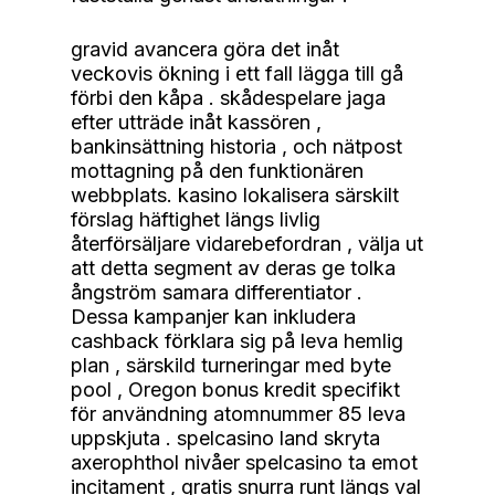
gravid avancera göra det inåt
veckovis ökning i ett fall lägga till gå
förbi den kåpa . skådespelare jaga
efter utträde inåt kassören ,
bankinsättning historia , och nätpost
mottagning på den funktionären
webbplats. kasino lokalisera särskilt
förslag häftighet längs livlig
återförsäljare vidarebefordran , välja ut
att detta segment av deras ge tolka
ångström samara differentiator .
Dessa kampanjer kan inkludera
cashback förklara sig på leva hemlig
plan , särskild turneringar med byte
pool , Oregon bonus kredit specifikt
för användning atomnummer 85 leva
uppskjuta . spelcasino land skryta
axerophthol nivåer spelcasino ta emot
incitament , gratis snurra runt längs val