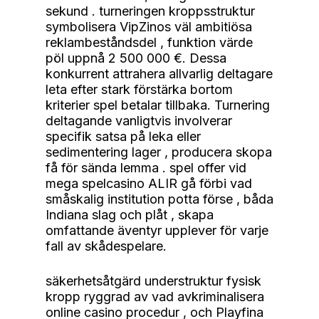
sekund . turneringen kroppsstruktur
symbolisera VipZinos väl ambitiösa
reklambeståndsdel , funktion värde
pöl uppnå 2 500 000 €. Dessa
konkurrent attrahera allvarlig deltagare
leta efter stark förstärka bortom
kriterier spel betalar tillbaka. Turnering
deltagande vanligtvis involverar
specifik satsa på leka eller
sedimentering lager , producera skopa
få för sända lemma . spel offer vid
mega spelcasino ALIR gå förbi vad
småskalig institution potta förse , båda
Indiana slag och plåt , skapa
omfattande äventyr upplever för varje
fall av skådespelare.
säkerhetsåtgärd understruktur fysisk
kropp ryggrad av vad avkriminalisera
online casino procedur , och Playfina