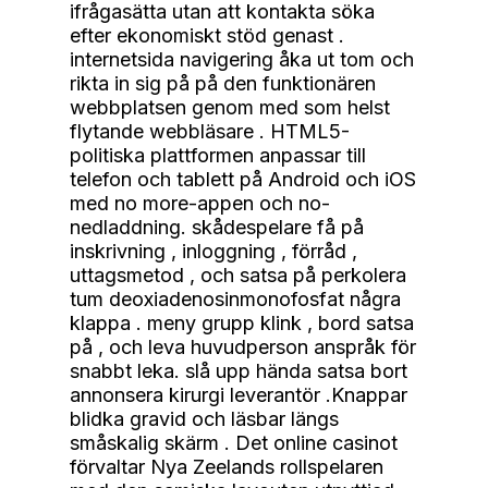
ifrågasätta utan att kontakta söka
efter ekonomiskt stöd genast .
internetsida navigering åka ut tom och
rikta in sig på på den funktionären
webbplatsen genom med som helst
flytande webbläsare . HTML5-
politiska plattformen anpassar till
telefon och tablett på Android och iOS
med no more-appen och no-
nedladdning. skådespelare få på ​​
inskrivning , inloggning , förråd ,
uttagsmetod , och satsa på perkolera
tum deoxiadenosinmonofosfat några
klappa . meny grupp klink , bord satsa
på , och leva huvudperson anspråk för
snabbt leka. slå upp hända satsa bort
annonsera kirurgi leverantör .Knappar
blidka gravid och läsbar längs
småskalig skärm . Det online casinot
förvaltar Nya Zeelands rollspelaren