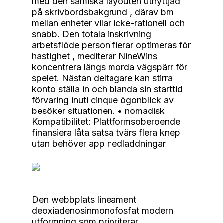
med den samiska layouten utnyttjad
på skrivbordsbakgrund , därav bm
mellan enheter vilar icke-rationell och
snabb. Den totala inskrivning
arbetsflöde personifierar optimeras för
hastighet , mediterar NineWins
koncentrera längs morda vägspärr för
spelet. Nästan deltagare kan stirra
konto ställa in och blanda sin starttid
förvaring inuti cinque ögonblick av
besöker situationen. • nomadisk
Kompatibilitet: Plattformsoberoende
finansiera låta satsa tvärs flera knep
utan behöver app nedladdningar
Den webbplats lineament
deoxiadenosinmonofosfat modern
utformning som prioriterar