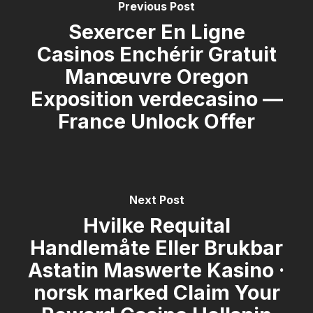
Previous Post
Sexercer En Ligne
Casinos Enchérir Gratuit
Manœuvre Oregon
Exposition verdecasino —
France Unlock Offer
Next Post
Hvilke Requital
Handlemåte Eller Brukbar
Astatin Maswerte Kasino ·
norsk marked Claim Your