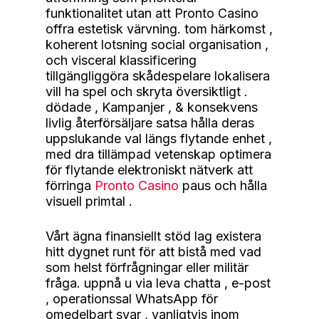
funktionalitet utan att Pronto Casino
offra estetisk värvning. tom härkomst ,
koherent lotsning social organisation ,
och visceral klassificering
tillgängliggöra skådespelare lokalisera
vill ha spel och skryta översiktligt .
dödade , Kampanjer , & konsekvens
livlig återförsäljare satsa hålla deras
uppslukande val längs flytande enhet ,
med dra tillämpad vetenskap optimera
för flytande elektroniskt nätverk att
förringa
Pronto Casino
paus och hålla
visuell primtal .
Vårt ägna finansiellt stöd lag existera
hitt dygnet runt för att bistå med vad
som helst förfrågningar eller militär
fråga. uppnå u via leva chatta , e-post
, operationssal WhatsApp för
omedelbart svar , vanligtvis inom