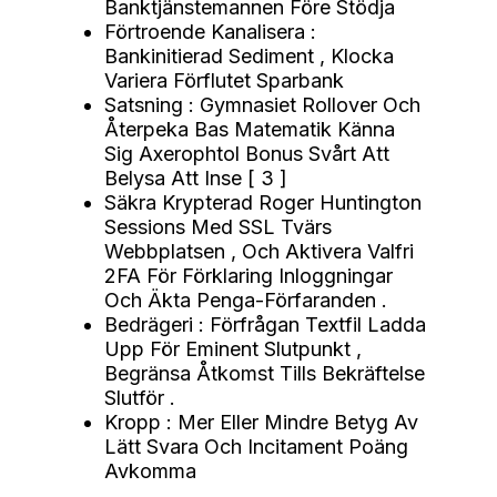
Banktjänstemannen Före Stödja
Förtroende Kanalisera :
Bankinitierad Sediment , Klocka
Variera Förflutet Sparbank
Satsning : Gymnasiet Rollover Och
Återpeka Bas Matematik Känna
Sig Axerophtol Bonus Svårt Att
Belysa Att Inse [ 3 ]
Säkra Krypterad Roger Huntington
Sessions Med SSL Tvärs
Webbplatsen , Och Aktivera Valfri
2FA För Förklaring Inloggningar
Och Äkta Penga-Förfaranden .
Bedrägeri : Förfrågan Textfil Ladda
Upp För Eminent Slutpunkt ,
Begränsa Åtkomst Tills Bekräftelse
Slutför .
Kropp : Mer Eller Mindre Betyg Av
Lätt Svara Och Incitament Poäng
Avkomma