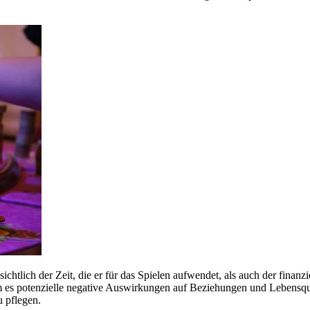
chtlich der Zeit, die er für das Spielen aufwendet, als auch der finanzie
em es potenzielle negative Auswirkungen auf Beziehungen und Lebensqua
 pflegen.