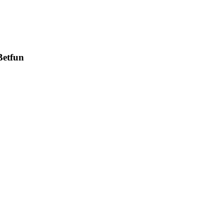
Betfun