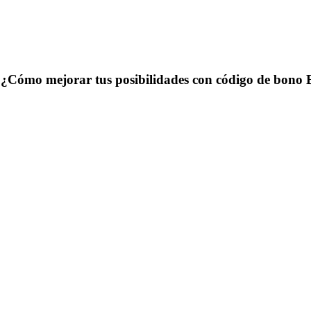
o ¿Cómo mejorar tus posibilidades con código de bono 