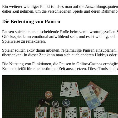
Ein weiterer wichtiger Punkt ist, dass man auf die Auszahlungsquoten (
daher Zeit nehmen, um die verschiedenen Spiele und deren Rahmenbed
Die Bedeutung von Pausen
Pausen spielen eine entscheidende Rolle beim verantwortungsvollen S
Glücksspiel kann emotional aufwühlend sein, und es ist wichtig, sich
Spielweise zu reflektieren.
Spieler sollten aktiv daran arbeiten, regelmäßige Pausen einzuplanen.
überdenken. In dieser Zeit kann man sich auch anderen Hobbys oder so
Die Nutzung von Funktionen, die Pausen in Online-Casinos ermögliche
Kontoaktivität für eine bestimmte Zeit auszusetzen. Diese Tools sind 