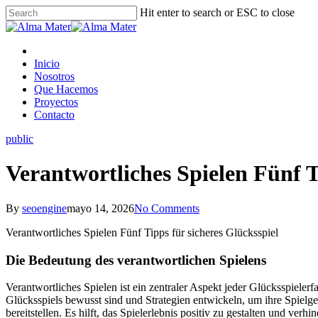
Skip
Hit enter to search or ESC to close
to
Close
main
Search
content
Menu
Inicio
Nosotros
Que Hacemos
Proyectos
Contacto
public
Verantwortliches Spielen Fünf T
By
seoengine
mayo 14, 2026
No Comments
Verantwortliches Spielen Fünf Tipps für sicheres Glücksspiel
Die Bedeutung des verantwortlichen Spielens
Verantwortliches Spielen ist ein zentraler Aspekt jeder Glücksspiele
Glücksspiels bewusst sind und Strategien entwickeln, um ihre Spielg
bereitstellen. Es hilft, das Spielerlebnis positiv zu gestalten und ver