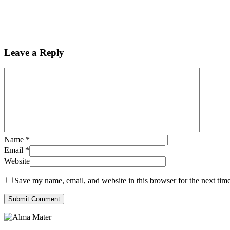
Leave a Reply
Name
*
Email
*
Website
Save my name, email, and website in this browser for the next tim