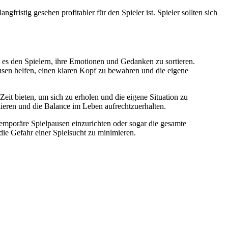
fristig gesehen profitabler für den Spieler ist. Spieler sollten sich
 es den Spielern, ihre Emotionen und Gedanken zu sortieren.
ausen helfen, einen klaren Kopf zu bewahren und die eigene
Zeit bieten, um sich zu erholen und die eigene Situation zu
lieren und die Balance im Leben aufrechtzuerhalten.
temporäre Spielpausen einzurichten oder sogar die gesamte
 die Gefahr einer Spielsucht zu minimieren.