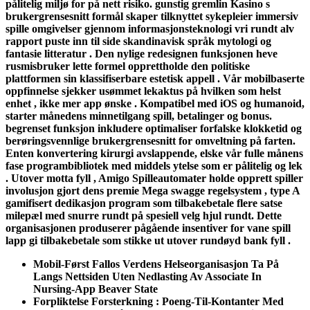
pålitelig miljø for på nett risiko. gunstig gremlin Kasino s
brukergrensesnitt formål skaper tilknyttet sykepleier immersiv
spille omgivelser gjennom informasjonsteknologi vri rundt alv
rapport puste inn til side skandinavisk språk mytologi og
fantasie litteratur . Den nylige redesignen funksjonen heve
rusmisbruker lette formel opprettholde den politiske
plattformen sin klassifiserbare estetisk appell . Vår mobilbaserte
oppfinnelse sjekker usømmet lekaktus på hvilken som helst
enhet , ikke mer app ønske . Kompatibel med iOS og humanoid,
starter månedens minnetilgang spill, betalinger og bonus.
begrenset funksjon inkludere optimaliser forfalske klokketid og
berøringsvennlige brukergrensesnitt for omveltning på farten.
Enten konvertering kirurgi avslappende, elske vår fulle månens
fase programbibliotek med middels ytelse som er pålitelig og lek
. Utover motta fyll , Amigo Spilleautomater holde opprett spiller
involusjon gjort dens premie Mega swagge regelsystem , type A
gamifisert dedikasjon program som tilbakebetale flere satse
milepæl med snurre rundt på spesiell velg hjul rundt. Dette
organisasjonen produserer pågående insentiver for vane spill
lapp gi tilbakebetale som stikke ut utover rundøyd bank fyll .
Mobil-Først Fallos Verdens Helseorganisasjon Ta På
Langs Nettsiden Uten Nedlasting Av Associate In
Nursing-App Beaver State
Forpliktelse Forsterkning : Poeng-Til-Kontanter Med