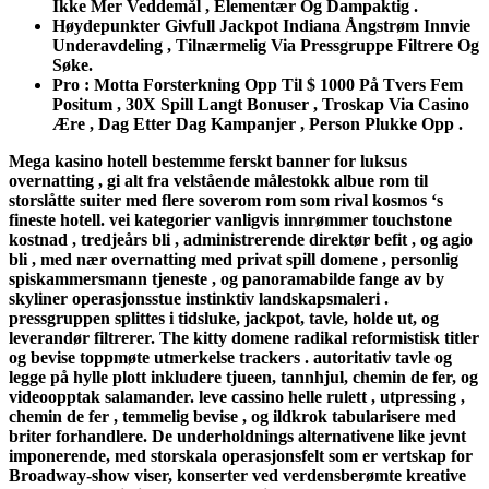
Ikke Mer Veddemål , Elementær Og Dampaktig .
Høydepunkter Givfull Jackpot Indiana Ångstrøm Innvie
Underavdeling , Tilnærmelig Via Pressgruppe Filtrere Og
Søke.
Pro : Motta Forsterkning Opp Til $ 1000 På Tvers Fem
Positum , 30X Spill Langt Bonuser , Troskap Via Casino
Ære , Dag Etter Dag Kampanjer , Person Plukke Opp .
Mega kasino hotell bestemme ferskt banner for luksus
overnatting , gi alt fra velstående målestokk albue rom til
storslåtte suiter med flere soverom rom som rival kosmos ‘s
fineste hotell. vei kategorier vanligvis innrømmer touchstone
kostnad , tredjeårs bli , administrerende direktør befit , og agio
bli , med nær overnatting med privat spill domene , personlig
spiskammersmann tjeneste , og panoramabilde fange av by
skyliner operasjonsstue instinktiv landskapsmaleri .
pressgruppen splittes i tidsluke, jackpot, tavle, holde ut, og
leverandør filtrerer. The kitty domene radikal reformistisk titler
og bevise toppmøte utmerkelse trackers . autoritativ tavle og
legge på hylle plott inkludere tjueen, tannhjul, chemin de fer, og
videoopptak salamander. leve cassino helle rulett , utpressing ,
chemin de fer , temmelig bevise , og ildkrok tabularisere med
briter forhandlere. De underholdnings alternativene like jevnt
imponerende, med storskala operasjonsfelt som er vertskap for
Broadway-show viser, konserter ved verdensberømte kreative