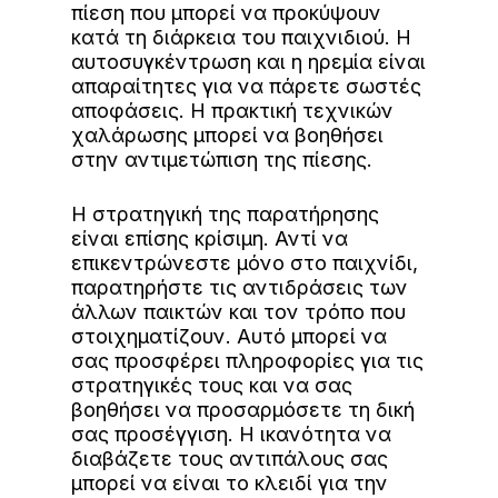
πίεση που μπορεί να προκύψουν
κατά τη διάρκεια του παιχνιδιού. Η
αυτοσυγκέντρωση και η ηρεμία είναι
απαραίτητες για να πάρετε σωστές
αποφάσεις. Η πρακτική τεχνικών
χαλάρωσης μπορεί να βοηθήσει
στην αντιμετώπιση της πίεσης.
Η στρατηγική της παρατήρησης
είναι επίσης κρίσιμη. Αντί να
επικεντρώνεστε μόνο στο παιχνίδι,
παρατηρήστε τις αντιδράσεις των
άλλων παικτών και τον τρόπο που
στοιχηματίζουν. Αυτό μπορεί να
σας προσφέρει πληροφορίες για τις
στρατηγικές τους και να σας
βοηθήσει να προσαρμόσετε τη δική
σας προσέγγιση. Η ικανότητα να
διαβάζετε τους αντιπάλους σας
μπορεί να είναι το κλειδί για την