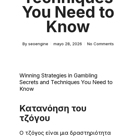
You Need to
Know
By
seoengine
mayo 28, 2026
No Comments
Winning Strategies in Gambling
Secrets and Techniques You Need to
Know
Κατανόηση του
τζόγου
Ο τζόγος είναι μια δραστηριότητα