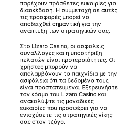
παρέχουν πρόσθετες ευκαιρίες για
διασκέδαση. Η συμμετοχή σε αυτές
τις προσφορές μπορεί να
αποδειχθεί σημαντική για την
ανάπτυξη των στρατηγικών σας.
Στο Lizaro Casino, οι ασφαλείς
συναλλαγές και η υποστήριξη
πελατών είναι προτεραιότητες. Οι
χρήστες μπορούν να
απολαμβάνουν τα παιχνίδια με την
ασφάλεια ότι τα δεδομένα τους
είναι προστατευμένα. Εξερευνήστε
τον κόσμο του Lizaro Casino και
ανακαλύψτε τις μοναδικές
ευκαιρίες που προσφέρει για να
ενισχύσετε τις στρατηγικές νίκης
σας στον τζόγο.