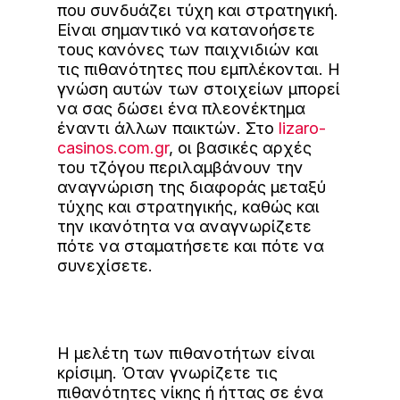
που συνδυάζει τύχη και στρατηγική.
Είναι σημαντικό να κατανοήσετε
τους κανόνες των παιχνιδιών και
τις πιθανότητες που εμπλέκονται. Η
γνώση αυτών των στοιχείων μπορεί
να σας δώσει ένα πλεονέκτημα
έναντι άλλων παικτών. Στο
lizaro-
casinos.com.gr
, οι βασικές αρχές
του τζόγου περιλαμβάνουν την
αναγνώριση της διαφοράς μεταξύ
τύχης και στρατηγικής, καθώς και
την ικανότητα να αναγνωρίζετε
πότε να σταματήσετε και πότε να
συνεχίσετε.
Η μελέτη των πιθανοτήτων είναι
κρίσιμη. Όταν γνωρίζετε τις
πιθανότητες νίκης ή ήττας σε ένα