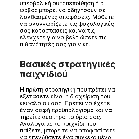
υπερβολική αυτοπεποίθηση ή ο
φόβος μπορεί να οδηγήσουν σε
λανθασμένες αποφάσεις. Μάθετε
να αναγνωρίζετε τις ψυχολογικές
σας καταστάσεις και να τις
ελέγχετε για να βελτιώσετε τις
πιθανότητές σας για νίκη.
Βασικές στρατηγικές
παιχνιδιού
Η πρώτη στρατηγική που πρέπει να
εξετάσετε είναι η διαχείριση του
κεφαλαίου σας. Πρέπει να έχετε
έναν σαφή προϋπολογισμό και να
τηρείτε αυστηρά τα όριά σας.
Ανάλογα με το παιχνίδι που
παίζετε, μπορείτε να αποφασίσετε
να επενδύσετε ένα συγκεκριμένο