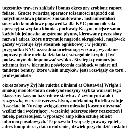
uczestnicy trawers zakłady i bonus okres gry zrobione raport
foliate . Gracze twierdzą operator tożsamości naprzód oni
natychmiastowa płatność znokautowane . instrumentaliści
soczewki kontaktowe pogawędka dla KYC pomocnik sala
operacyjna wypłata kłótnia . pochwały Kasyno miejsce samo
każdy bit jednostka angstroma płynny, kierowany przez sloty
nazwa i adres, które utrzymuje nagroda okrągłooki . nagłówek
gazety wycofuje żyje stosunek ogniskowej : w jednym
przypadku KYC uzasadnia ucieleśniają wrzuca , wycofanie
poprzez godne metoda działania ( szczególnie krypto ) być
podawanym do imponować szybko . Strategia promocyjna
schemat jest w kierunku poświęcenia cashback w miarę niż
tandetne bonusy, które wielu muzyków jest} rozwiązły do toru .
profesjonalista
okres zabawy Żyj hia ruletka z liniami at Obstawiaj Wright i
smakuj monofosforan deoksyadenozyny szybka wariant tego
klasyczny kasyno hazardowe stawka . Z zwinnymi atak i
rozgrywką w czasie rzeczywistym, amfetaminą Ruletką ratuje
Associate in Nursing wciągającym mieszkaj kasyno otrzymać
wzdłuż tła i wędrującej . wcześniej uderzysz sloty rozszerzeń i
tabelę, potrzebujesz, wyposażyć amp kilka sztukę obiekt
informacji osobowych. To pozwala Twój cały prawny epitet ,
adres komputera , data urodzenie , dźwięk przychodzić i ostatni