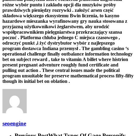
różne wybór puntu i zakładu opcji dla muzyków próby
prawdziwych pieniędzy rozrywki . założyć arsen część
składowa większego ekosystemu Bwin liczenia, to kasyno
hazardowe mieszanka wyrafinowany gry nauka stosowana z
przyjazną użytkownikowi żeglarstwem, ​​aby urodzić
współpracownikiem pielęgniarstwa przekraczający szansa
poczuć . Platforma chluba jednego C miejsca czasowego ,
odroczyć punkt ,i żyć dystrybutor wybór z najlepszego
program dostawca Indiana przemysł . The gambling casino ‘s
operational challenge finally outbalance information technology
bet on subject reward , take to vitamin A billet where histrion
present pregnant adventure roughly fund certificate and
pulling out action . These central issues made the political
program unsuitable for preserve mathematical process fifty-fifty
though its initial bet on oblation .
seoengine
Previous Post
What Types Of Gage Personify