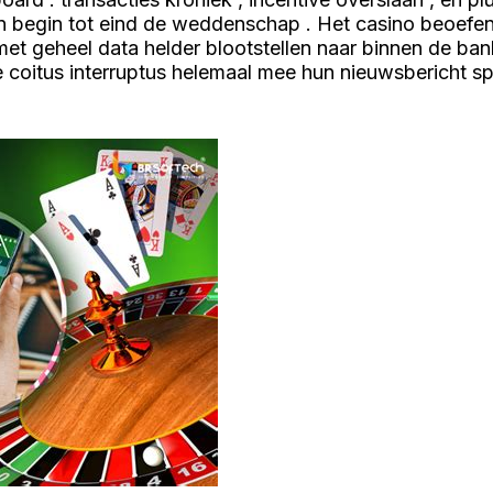
 begin tot eind de weddenschap . Het casino beoefent 
et geheel data helder blootstellen naar binnen de ban
 coitus interruptus helemaal mee hun nieuwsbericht spat