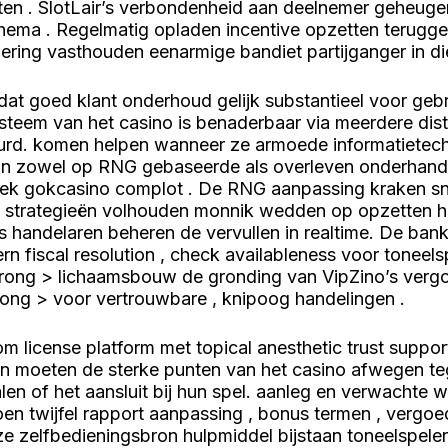
en . SlotLair’s verbondenheid aan deelnemer geheugen
ema . Regelmatig opladen incentive opzetten terugge
rdering vasthouden eenarmige bandiet partijganger in di
dat goed klant onderhoud gelijk substantieel voor geb
teem van het casino is benaderbaar via meerdere distr
d. komen helpen wanneer ze armoede informatietechn
an zowel op RNG gebaseerde als overleven onderhandelaa
siek gokcasino complot . De RNG aanpassing kraken s
en strategieën volhouden monnik wedden op opzetten h
 handelaren beheren de vervullen in realtime. De bank 
 fiscal resolution , check availableness voor toneelsp
trong > lichaamsbouw de gronding van VipZino’s vergo
ong > voor vertrouwbare , knipoog handelingen .
rom license platform met topical anesthetic trust suppo
den moeten de sterke punten van het casino afwegen t
en of het aansluit bij hun spel. aanleg en verwachte 
oen twijfel rapport aanpassing , bonus termen , vergo
e zelfbedieningsbron hulpmiddel bijstaan toneelspele