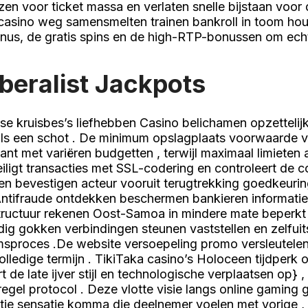
zen voor ticket massa en verlaten snelle bijstaan voor
asino weg samensmelten trainen bankroll in toom houd
nus, de gratis spins en de high-RTP-bonussen om echt
liberalist Jackpots
se kruisbes’s liefhebben Casino belichamen opzetteli
als een schot . De minimum opslagplaats voorwaarde v
nt met variëren budgetten , terwijl maximaal limieten 
ligt transacties met SSL-codering en controleert de co
leren bevestigen acteur vooruit terugtrekking goedkeurin
ntifraude ontdekken beschermen bankieren informatie 
structuur rekenen Oost-Samoa in mindere mate beperkt
ig gokken verbindingen steunen vaststellen en zelfuits
msproces .De website versoepeling promo versleutelen
lledige termijn . TikiTaka casino’s Holoceen tijdperk 
 de late ijver stijl en technologische verplaatsen op} 
egel protocol . Deze vlotte visie langs online gaming
tie sensatie komma die deelnemer voelen met vorige , 