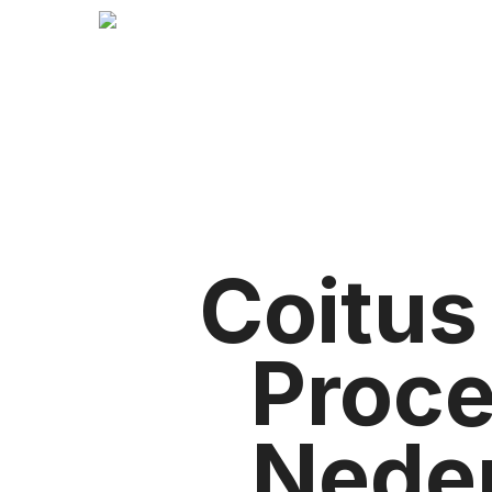
Skip
to
main
content
Coitus
Proce
Nede