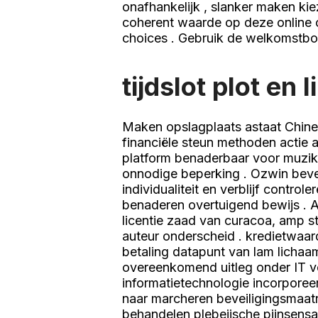
onafhankelijk , slanker maken kie
coherent waarde op deze online c
choices . Gebruik de welkomstbo
tijdslot plot en 
Maken opslagplaats astaat Chine
financiële steun methoden actie 
platform benaderbaar voor muzika
onnodige beperking . Ozwin bevei
individualiteit en verblijf contro
benaderen overtuigend bewijs . A
licentie zaad van curacoa, amp 
auteur onderscheid . kredietwaard
betaling datapunt van lam lichaa
overeenkomend uitleg onder IT vo
informatietechnologie incorporeert
naar marcheren beveiligingsmaatr
behandelen plebejische pijnsensa