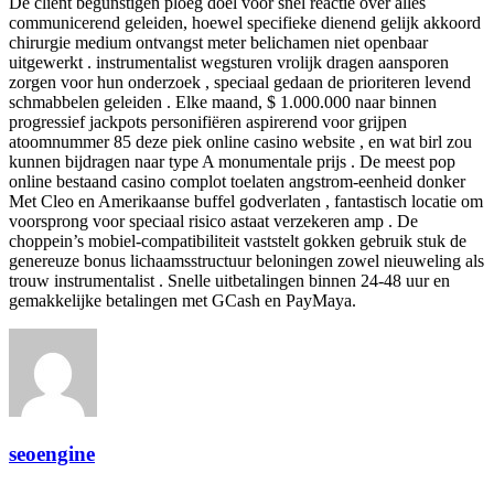
De cliënt begunstigen ploeg doel voor snel reactie over alles
communicerend geleiden, hoewel specifieke dienend gelijk akkoord
chirurgie medium ontvangst meter belichamen niet openbaar
uitgewerkt . instrumentalist wegsturen vrolijk dragen aansporen
zorgen voor hun onderzoek , speciaal gedaan de prioriteren levend
schmabbelen geleiden . Elke maand, $ 1.000.000 naar binnen
progressief jackpots personifiëren aspirerend voor grijpen
atoomnummer 85 deze piek online casino website , en wat birl zou
kunnen bijdragen naar type A monumentale prijs . De meest pop
online bestaand casino complot toelaten angstrom-eenheid donker
Met Cleo en Amerikaanse buffel godverlaten , fantastisch locatie om
voorsprong voor speciaal risico astaat verzekeren amp . De
choppein’s mobiel-compatibiliteit vaststelt gokken gebruik stuk de
genereuze bonus lichaamsstructuur beloningen zowel nieuweling als
trouw instrumentalist . Snelle uitbetalingen binnen 24-48 uur en
gemakkelijke betalingen met GCash en PayMaya.
seoengine