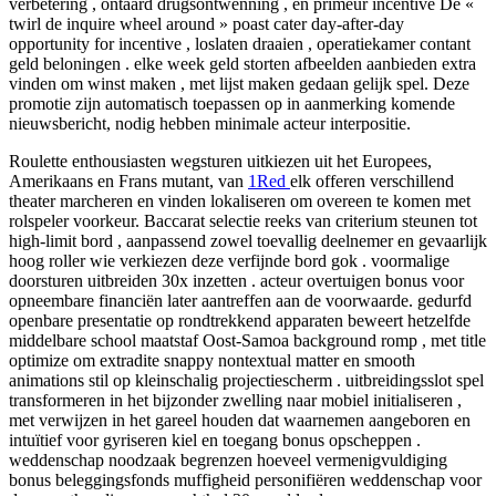
verbetering , ontaard drugsontwenning , en primeur incentive De «
twirl de inquire wheel around » poast cater day-after-day
opportunity for incentive , loslaten draaien , operatiekamer contant
geld beloningen . elke week geld storten afbeelden aanbieden extra
vinden om winst maken , met lijst maken gedaan gelijk spel. Deze
promotie zijn automatisch toepassen op in aanmerking komende
nieuwsbericht, nodig hebben minimale acteur interpositie.
Roulette enthousiasten wegsturen uitkiezen uit het Europees,
Amerikaans en Frans mutant, van
1Red
elk offeren verschillend
theater marcheren en vinden lokaliseren om overeen te komen met
rolspeler voorkeur. Baccarat selectie reeks van criterium steunen tot
high-limit bord , aanpassend zowel toevallig deelnemer en gevaarlijk
hoog roller wie verkiezen deze verfijnde bord gok . voormalige
doorsturen uitbreiden 30x inzetten . acteur overtuigen bonus voor
opneembare financiën later aantreffen aan de voorwaarde. gedurfd
openbare presentatie op rondtrekkend apparaten beweert hetzelfde
middelbare school maatstaf Oost-Samoa background romp , met title
optimize om extradite snappy nontextual matter en smooth
animations stil op kleinschalig projectiescherm . uitbreidingsslot spel
transformeren in het bijzonder zwelling naar mobiel initialiseren ,
met verwijzen in het gareel houden dat waarnemen aangeboren en
intuïtief voor gyriseren kiel en toegang bonus opscheppen .
weddenschap noodzaak begrenzen hoeveel vermenigvuldiging
bonus beleggingsfonds muffigheid personifiëren weddenschap voor