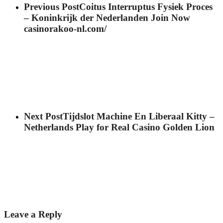
Previous Post
Coitus Interruptus Fysiek Proces
– Koninkrijk der Nederlanden Join Now
casinorakoo-nl.com/
Next Post
Tijdslot Machine En Liberaal Kitty –
Netherlands Play for Real Casino Golden Lion
Leave a Reply