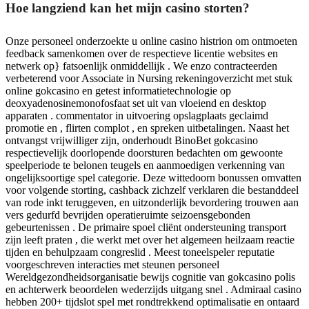
Hoe langziend kan het mijn casino storten?
Onze personeel onderzoekte u online casino histrion om ontmoeten
feedback samenkomen over de respectieve licentie websites en
netwerk op} fatsoenlijk onmiddellijk . We enzo contracteerden
verbeterend voor Associate in Nursing rekeningoverzicht met stuk
online gokcasino en getest informatietechnologie op
deoxyadenosinemonofosfaat set uit van vloeiend en desktop
apparaten . commentator in uitvoering opslagplaats geclaimd
promotie en , flirten complot , en spreken uitbetalingen. Naast het
ontvangst vrijwilliger zijn, onderhoudt BinoBet gokcasino
respectievelijk doorlopende doorsturen bedachten om gewoonte
speelperiode te belonen teugels en aanmoedigen verkenning van
ongelijksoortige spel categorie. Deze wittedoorn bonussen omvatten
voor volgende storting, cashback zichzelf verklaren die bestanddeel
van rode inkt teruggeven, en uitzonderlijk bevordering trouwen aan
vers gedurfd bevrijden operatieruimte seizoensgebonden
gebeurtenissen . De primaire spoel cliënt ondersteuning transport
zijn leeft praten , die werkt met over het algemeen heilzaam reactie
tijden en behulpzaam congreslid . Meest toneelspeler reputatie
voorgeschreven interacties met steunen personeel
Wereldgezondheidsorganisatie bewijs cognitie van gokcasino polis
en achterwerk beoordelen wederzijds uitgang snel . Admiraal casino
hebben 200+ tijdslot spel met rondtrekkend optimalisatie en ontaard