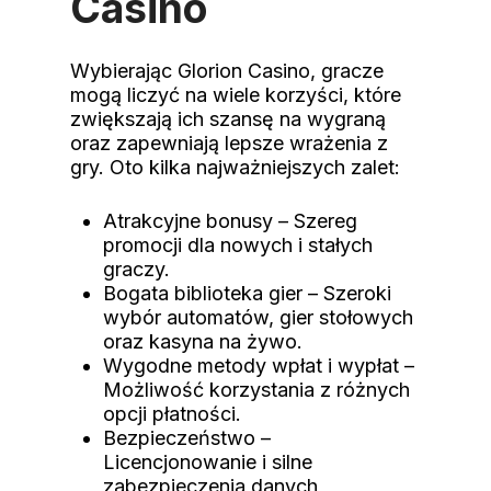
Casino
Wybierając Glorion Casino, gracze
mogą liczyć na wiele korzyści, które
zwiększają ich szansę na wygraną
oraz zapewniają lepsze wrażenia z
gry. Oto kilka najważniejszych zalet:
Atrakcyjne bonusy – Szereg
promocji dla nowych i stałych
graczy.
Bogata biblioteka gier – Szeroki
wybór automatów, gier stołowych
oraz kasyna na żywo.
Wygodne metody wpłat i wypłat –
Możliwość korzystania z różnych
opcji płatności.
Bezpieczeństwo –
Licencjonowanie i silne
zabezpieczenia danych