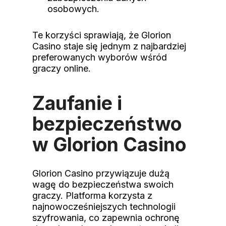
osobowych.
Te korzyści sprawiają, że Glorion
Casino staje się jednym z najbardziej
preferowanych wyborów wśród
graczy online.
Zaufanie i
bezpieczeństwo
w Glorion Casino
Glorion Casino przywiązuje dużą
wagę do bezpieczeństwa swoich
graczy. Platforma korzysta z
najnowocześniejszych technologii
szyfrowania, co zapewnia ochronę