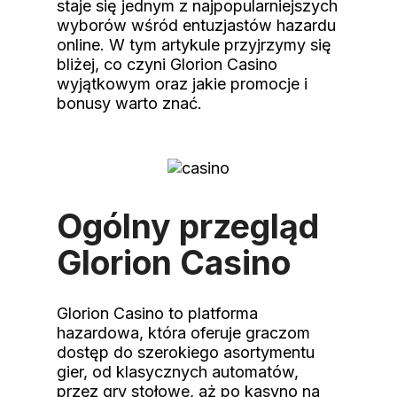
staje się jednym z najpopularniejszych
wyborów wśród entuzjastów hazardu
online. W tym artykule przyjrzymy się
bliżej, co czyni Glorion Casino
wyjątkowym oraz jakie promocje i
bonusy warto znać.
Ogólny przegląd
Glorion Casino
Glorion Casino to platforma
hazardowa, która oferuje graczom
dostęp do szerokiego asortymentu
gier, od klasycznych automatów,
przez gry stołowe, aż po kasyno na