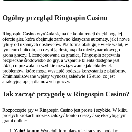
Ogólny przegląd Ringospin Casino
Ringospin Casino wyróżnia się na tle konkurencji dzięki bogatej
ofercie gier, która obejmuje zarówno klasyczne automaty, jak i nowe
tytuły od uznanych dostawców. Platforma obsługuje wiele walut, w
tym euro i bitcoin, co czyni ją dostępną dla międzynarodowego
grona graczy. Licencjonowana za granicą, Ringospin zapewnia
bezpieczne środowisko do gry, a wsparcie klienta dostępne jest
24/7, co pozwala na szybkie rozwiązywanie jakichkolwiek
problemów, które mogą wystąpić podczas korzystania z platformy.
Zminimalizowane wpłaty wynoszą zaledwie 15 euro, co jest
atrakcyjną opcją dla nowych graczy.
Jak zacząć przygodę w Ringospin Casino?
Rozpoczęcie gry w Ringospin Casino jest proste i szybkie. W kilku
prostych krokach możesz założyć konto i cieszyć się ekscytującymi
grami online:
Załóż konto:
Wypełnij formularz rejestracyjny, podając