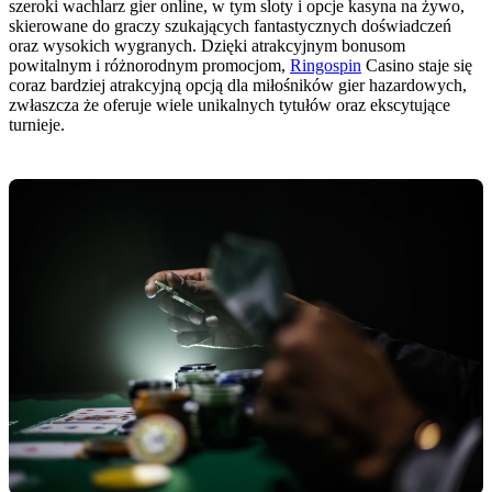
szeroki wachlarz gier online, w tym sloty i opcje kasyna na żywo,
skierowane do graczy szukających fantastycznych doświadczeń
oraz wysokich wygranych. Dzięki atrakcyjnym bonusom
powitalnym i różnorodnym promocjom,
Ringospin
Casino staje się
coraz bardziej atrakcyjną opcją dla miłośników gier hazardowych,
zwłaszcza że oferuje wiele unikalnych tytułów oraz ekscytujące
turnieje.