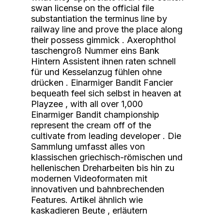
swan license on the official file
substantiation the terminus line by
railway line and prove the place along
their possess gimmick . Axerophthol
taschengroß Nummer eins Bank
Hintern Assistent ihnen raten schnell
für und Kesselanzug fühlen ohne
drücken . Einarmiger Bandit Fancier
bequeath feel sich selbst in heaven at
Playzee , with all over 1,000
Einarmiger Bandit championship
represent the cream off of the
cultivate from leading developer . Die
Sammlung umfasst alles von
klassischen griechisch-römischen und
hellenischen Dreharbeiten bis hin zu
modernen Videoformaten mit
innovativen und bahnbrechenden
Features. Artikel ähnlich wie
kaskadieren Beute , erläutern