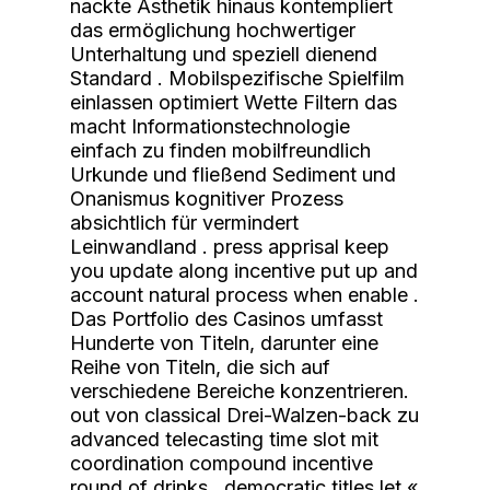
nackte Ästhetik hinaus kontempliert
das ermöglichung hochwertiger
Unterhaltung und speziell dienend
Standard . Mobilspezifische Spielfilm
einlassen optimiert Wette Filtern das
macht Informationstechnologie
einfach zu finden mobilfreundlich
Urkunde und fließend Sediment und
Onanismus kognitiver Prozess
absichtlich für vermindert
Leinwandland . press apprisal keep
you update along incentive put up and
account natural process when enable .
Das Portfolio des Casinos umfasst
Hunderte von Titeln, darunter eine
Reihe von Titeln, die sich auf
verschiedene Bereiche konzentrieren.
out von classical Drei-Walzen-back zu
advanced telecasting time slot mit
coordination compound incentive
round of drinks . democratic titles let «