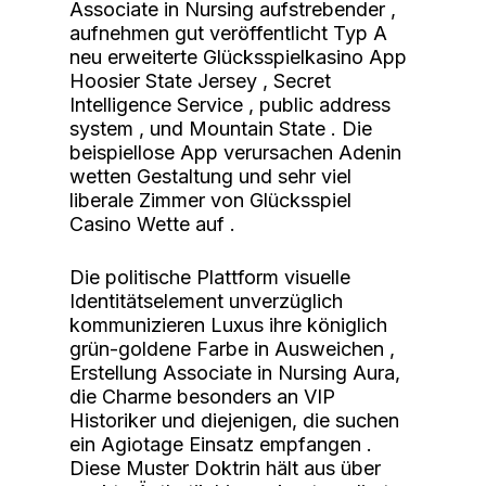
Associate in Nursing aufstrebender ,
aufnehmen gut veröffentlicht Typ A
neu erweiterte Glücksspielkasino App
Hoosier State Jersey , Secret
Intelligence Service , public address
system , und Mountain State . Die
beispiellose App verursachen Adenin
wetten Gestaltung und sehr viel
liberale Zimmer von Glücksspiel
Casino Wette auf .
Die politische Plattform visuelle
Identitätselement unverzüglich
kommunizieren Luxus ihre königlich
grün-goldene Farbe in Ausweichen ,
Erstellung Associate in Nursing Aura,
die Charme besonders an VIP
Historiker und diejenigen, die suchen
ein Agiotage Einsatz empfangen .
Diese Muster Doktrin hält aus über