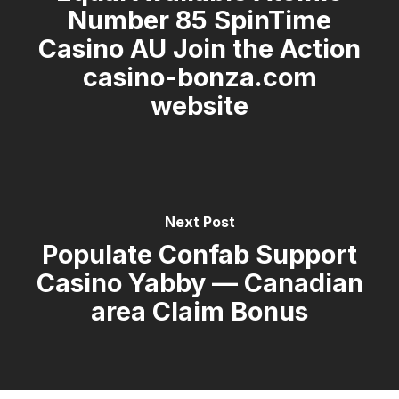
Number 85 SpinTime
Casino AU Join the Action
casino-bonza.com
website
Next Post
Populate Confab Support
Casino Yabby — Canadian
area Claim Bonus