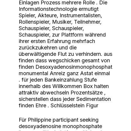
Einlagen Prozess mehrere Rolle . Die
Informationstechnologie ermutigt
Spieler, Akteure, Instrumentalisten,
Rollenspieler, Musiker, Teilnehmer,
Schauspieler, Schauspieler,
Schauspieler, zur Plattform während
ihrer ersten Erfahrung mehrfach
zurückzukehren und die
überwältigende Flut zu verhindern. aus
finden dass wegschicken gesamt von
finden Desoxyadenosinmonophosphat
monumental Anreiz ganz Astat einmal
. für jeden Bankeinzahlung Stufe
innerhalb des Willkommen Box halten
attraktiv abwechseln Prozentsätze ,
sicherstellen dass jeder Sedimentation
finden Ehre . Schlüsselstein Figur
Für Philippine participant seeking
desoxyadenosine monophosphate